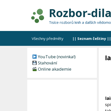
Přeskočit
Rozbor-dila
na
obsah
Tisíce rozborů knih a dalších vědomo
Všechny předměty
|| Seznam češtiny ||
I
YouTube (novinka!)
Stahování
Online akademie
Ia
spi
tak