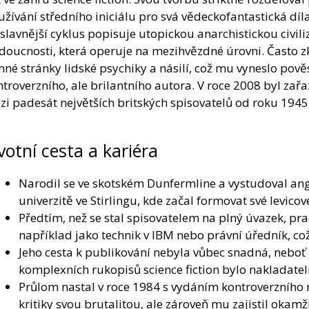
žívání středního iniciálu pro svá vědeckofantastická díla
slavnější cyklus popisuje utopickou anarchistickou civili
doucnosti, která operuje na mezihvězdné úrovni. Často 
né stránky lidské psychiky a násilí, což mu vyneslo pově
troverzního, ale brilantního autora. V roce 2008 byl zař
i padesát největších britských spisovatelů od roku 1945
votní cesta a kariéra
Narodil se ve skotském Dunfermline a vystudoval angli
univerzitě ve Stirlingu, kde začal formovat své levicov
Předtím, než se stal spisovatelem na plný úvazek, pra
například jako technik v IBM nebo právní úředník, c
Jeho cesta k publikování nebyla vůbec snadná, neboť 
komplexních rukopisů science fiction bylo nakladate
Průlom nastal v roce 1984 s vydáním kontroverzního 
kritiky svou brutalitou, ale zároveň mu zajistil okamži