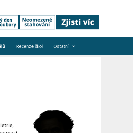
álů
Recenze škol
Ostatní
letrie,
l pomocí