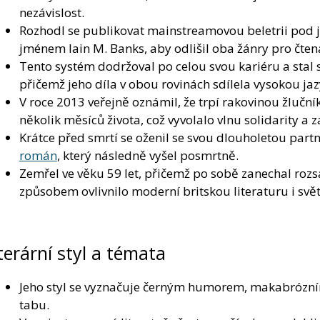
nezávislost.
Rozhodl se publikovat mainstreamovou beletrii pod j
jménem Iain M. Banks, aby odlišil oba žánry pro čten
Tento systém dodržoval po celou svou kariéru a stal s
přičemž jeho díla v obou rovinách sdílela vysokou ja
V roce 2013 veřejně oznámil, že trpí rakovinou žlučn
několik měsíců života, což vyvolalo vlnu solidarity a
Krátce před smrtí se oženil se svou dlouholetou partn
román
, který následně vyšel posmrtně.
Zemřel ve věku 59 let, přičemž po sobě zanechal rozsá
způsobem ovlivnilo moderní britskou literaturu i svět
terární styl a témata
Jeho styl se vyznačuje černým humorem, makabrózním
tabu.