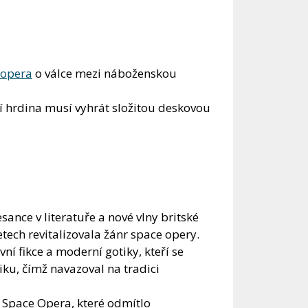
opera
o válce mezi náboženskou
ní hrdina musí vyhrát složitou deskovou
sance v literatuře a nové vlny britské
etech revitalizovala žánr space opery.
í fikce a moderní gotiky, kteří se
iku, čímž navazoval na tradici
w Space Opera, které odmítlo