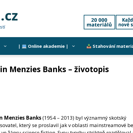
.cz
stí
|
Online akademie |
Stahování materi
ain Menzies Banks – životopis
in Menzies Banks
(1954 – 2013) byl významný skotský
sovatel, který se proslavil jak v oblasti mainstreamové be
 ve žánru science fiction. Svou tvorbu striktně rozdělova