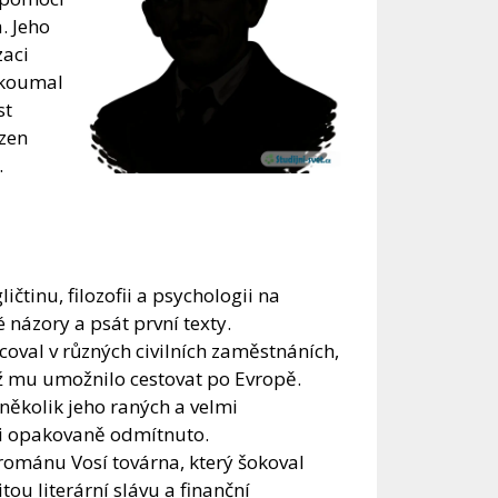
. Jeho
zaci
zkoumal
st
azen
.
čtinu, filozofii a psychologii na
é názory a psát první texty.
coval v různých civilních zaměstnáních,
ož mu umožnilo cestovat po Evropě.
několik jeho raných a velmi
li opakovaně odmítnuto.
románu Vosí továrna, který šokoval
tou literární slávu a finanční