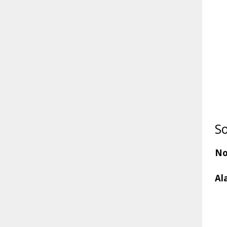
So
No
Al