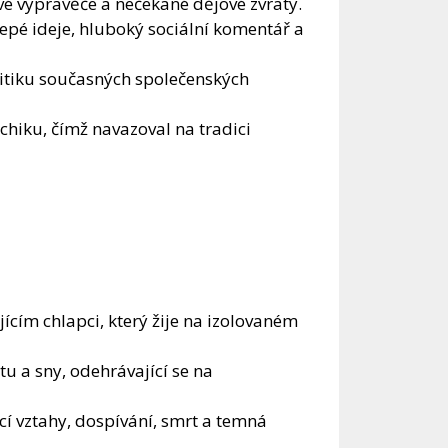
vé vypravěče a nečekané dějové zvraty.
epé ideje, hluboký sociální komentář a
kritiku současných společenských
chiku, čímž navazoval na tradici
ícím chlapci, který žije na izolovaném
tu a sny, odehrávající se na
í vztahy, dospívání, smrt a temná