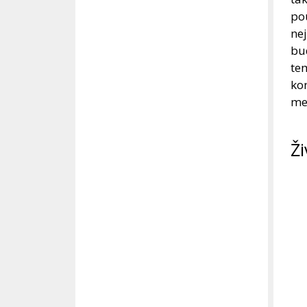
pou
nej
bu
tem
kon
mez
Ži