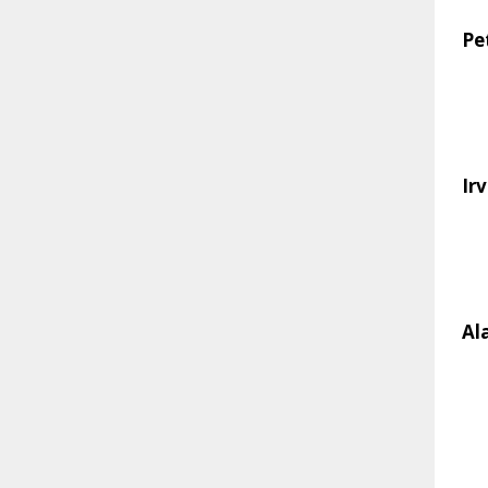
Pe
Ir
Al