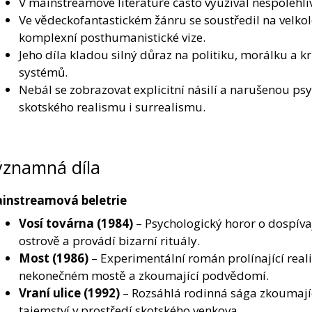
V mainstreamové literatuře často využíval nespolehli
Ve vědeckofantastickém žánru se soustředil na velkol
komplexní posthumanistické vize.
Jeho díla kladou silný důraz na politiku, morálku a 
systémů.
Nebál se zobrazovat explicitní násilí a narušenou psy
skotského realismu i surrealismu.
ýznamná díla
instreamová beletrie
Vosí továrna
(1984)
– Psychologický horor o dospívaj
ostrově a provádí bizarní rituály.
Most
(1986)
– Experimentální román prolínající reali
nekonečném mostě a zkoumající podvědomí.
Vraní ulice
(1992)
– Rozsáhlá rodinná sága zkoumajíc
tajemství v prostředí skotského venkova.