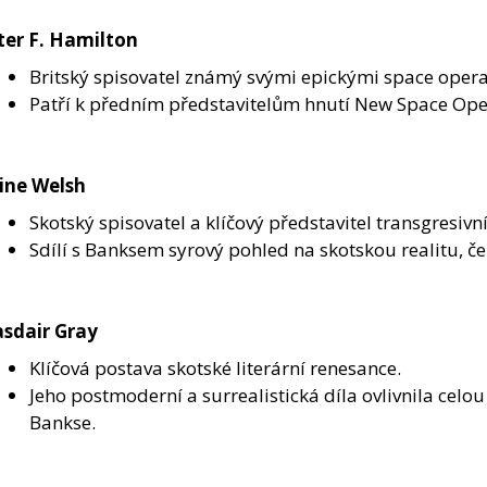
ter F. Hamilton
Britský spisovatel známý svými epickými space oper
Patří k předním představitelům hnutí New Space Ope
vine Welsh
Skotský spisovatel a klíčový představitel transgresivní 
Sdílí s Banksem syrový pohled na skotskou realitu, č
asdair Gray
Klíčová postava skotské literární renesance.
Jeho postmoderní a surrealistická díla ovlivnila celo
Bankse.