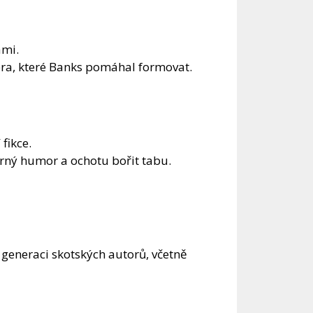
ami.
ra, které Banks pomáhal formovat.
fikce.
erný humor a ochotu bořit tabu.
u generaci skotských autorů, včetně