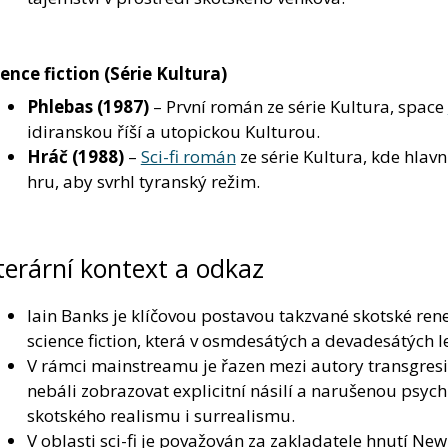
ience fiction (Série Kultura)
Phlebas
(1987)
– První román ze série Kultura, space
idiranskou říší a utopickou Kulturou.
Hráč
(1988)
–
Sci-fi román
ze série Kultura, kde hlav
hru, aby svrhl tyranský režim.
terární kontext a odkaz
Iain Banks je klíčovou postavou takzvané skotské rene
science fiction, která v osmdesátých a devadesátých l
V rámci mainstreamu je řazen mezi autory transgresivn
nebáli zobrazovat explicitní násilí a narušenou psych
skotského realismu i surrealismu.
V oblasti sci-fi je považován za zakladatele hnutí Ne