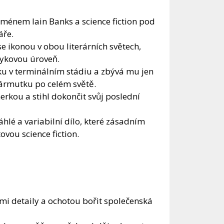
ménem Iain Banks a science fiction pod
áře.
e ikonou v obou literárních světech,
zykovou úroveň.
íku v terminálním stádiu a zbývá mu jen
 zármutku po celém světě.
erkou a stihl dokončit svůj poslední
hlé a variabilní dílo, které zásadním
ovou science fiction.
i detaily a ochotou bořit společenská