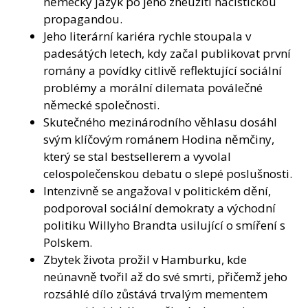
německý jazyk po jeho zneužití nacistickou
propagandou.
Jeho literární kariéra rychle stoupala v
padesátých letech, kdy začal publikovat první
romány a povídky citlivě reflektující sociální
problémy a morální dilemata poválečné
německé společnosti.
Skutečného mezinárodního věhlasu dosáhl
svým klíčovým románem Hodina němčiny,
který se stal bestsellerem a vyvolal
celospolečenskou debatu o slepé poslušnosti.
Intenzivně se angažoval v politickém dění,
podporoval sociální demokraty a východní
politiku Willyho Brandta usilující o smíření s
Polskem.
Zbytek života prožil v Hamburku, kde
neúnavně tvořil až do své smrti, přičemž jeho
rozsáhlé dílo zůstává trvalým mementem