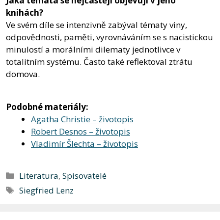
Jaká témata se nejčastěji objevují v jeho
knihách?
Ve svém díle se intenzivně zabýval tématy viny,
odpovědnosti, paměti, vyrovnáváním se s nacistickou
minulostí a morálními dilematy jednotlivce v
totalitním systému. Často také reflektoval ztrátu
domova.
Podobné materiály:
Agatha Christie – životopis
Robert Desnos – životopis
Vladimír Šlechta – životopis
Rubriky
Literatura
,
Spisovatelé
Štítky
Siegfried Lenz