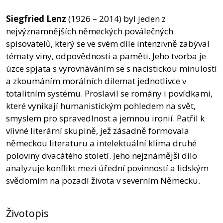
Siegfried Lenz
(1926 – 2014) byl jeden z
nejvýznamnějších německých poválečných
spisovatelů, který se ve svém díle intenzivně zabýval
tématy viny, odpovědnosti a paměti. Jeho tvorba je
úzce spjata s vyrovnáváním se s nacistickou minulostí
a zkoumáním morálních dilemat jednotlivce v
totalitním systému. Proslavil se romány i povídkami,
které vynikají humanistickým pohledem na svět,
smyslem pro spravedlnost a jemnou ironií. Patřil k
vlivné literární skupině, jež zásadně formovala
německou literaturu a intelektuální klima druhé
poloviny dvacátého století. Jeho nejznámější dílo
analyzuje konflikt mezi úřední povinností a lidským
svědomím na pozadí života v severním Německu.
Životopis