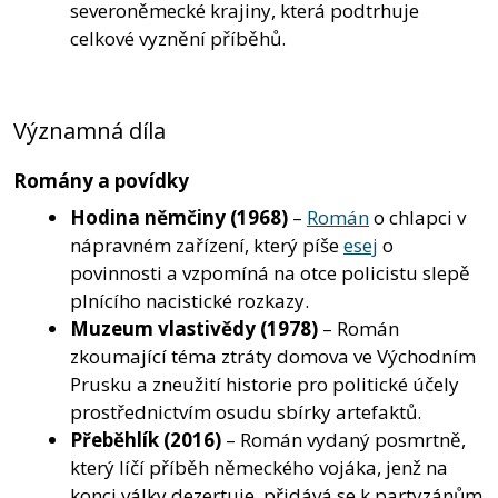
severoněmecké krajiny, která podtrhuje
celkové vyznění příběhů.
Významná díla
Romány a povídky
Hodina němčiny
(1968)
–
Román
o chlapci v
nápravném zařízení, který píše
esej
o
povinnosti a vzpomíná na otce policistu slepě
plnícího nacistické rozkazy.
Muzeum vlastivědy
(1978)
– Román
zkoumající téma ztráty domova ve Východním
Prusku a zneužití historie pro politické účely
prostřednictvím osudu sbírky artefaktů.
Přeběhlík
(2016)
– Román vydaný posmrtně,
který líčí příběh německého vojáka, jenž na
konci války dezertuje, přidává se k partyzánům