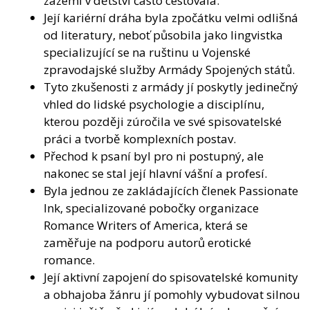
zázemí v dětství často cestovala.
Její kariérní dráha byla zpočátku velmi odlišná
od literatury, neboť působila jako lingvistka
specializující se na ruštinu u Vojenské
zpravodajské služby Armády Spojených států.
Tyto zkušenosti z armády jí poskytly jedinečný
vhled do lidské psychologie a disciplínu,
kterou později zúročila ve své spisovatelské
práci a tvorbě komplexních postav.
Přechod k psaní byl pro ni postupný, ale
nakonec se stal její hlavní vášní a profesí.
Byla jednou ze zakládajících členek Passionate
Ink, specializované pobočky organizace
Romance Writers of America, která se
zaměřuje na podporu autorů erotické
romance.
Její aktivní zapojení do spisovatelské komunity
a obhajoba žánru jí pomohly vybudovat silnou