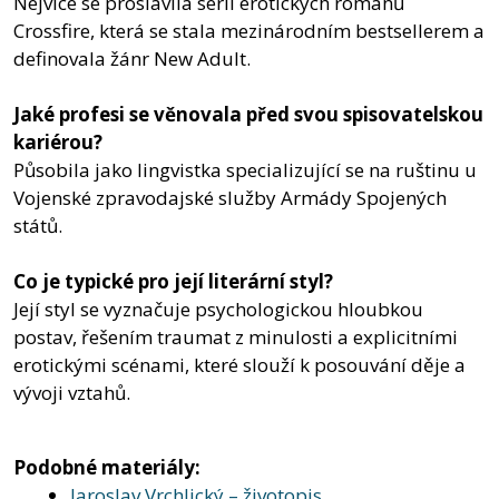
Nejvíce se proslavila sérií erotických románů
Crossfire, která se stala mezinárodním bestsellerem a
definovala žánr New Adult.
Jaké profesi se věnovala před svou spisovatelskou
kariérou?
Působila jako lingvistka specializující se na ruštinu u
Vojenské zpravodajské služby Armády Spojených
států.
Co je typické pro její literární styl?
Její styl se vyznačuje psychologickou hloubkou
postav, řešením traumat z minulosti a explicitními
erotickými scénami, které slouží k posouvání děje a
vývoji vztahů.
Podobné materiály:
Jaroslav Vrchlický – životopis