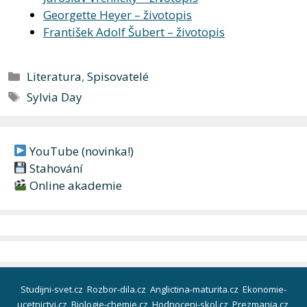
Georgette Heyer – životopis
František Adolf Šubert – životopis
Rubriky
Literatura
,
Spisovatelé
Štítky
Sylvia Day
YouTube (novinka!)
Stahování
Online akademie
Studijni-svet.cz
Rozbor-dila.cz
Anglictina-maturita.cz
Ekonomie-
ucetnictvi.cz
Biologie-chemie.cz
Hodnoceni-skol.cz
Prezmania.cz