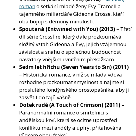
román
o setkání mladé ženy Evy Tramell a
tajemného miliardáře Gideona Crosse, kteří
oba bojují s démony minulosti.
Spoutaná (Entwined with You)
(2013)
– Třetí
díl série Crossfire, který dále prozkoumává
složitý vztah Gideona a Evy, jejich vzájemnou
závislost a snahu o společnou budoucnost
navzdory vnějším i vnitřním překážkám.
Sedm let hříchu (Seven Years to Sin)
(2011)
– Historická romance, v níž se mladá vdova
rozhodne prozkoumat smyslnost a najme si
proslulého londýnského prostopášníka, aby ji
zasvětil do tajů vášně.
Dotek rudé (A Touch of Crimson)
(2011)
–
Paranormální romance o smrtelnici s
andělskou krví, která se ocitne uprostřed
konfliktu mezi anděly a upíry, přitahována
vůdcem obou frakcí.