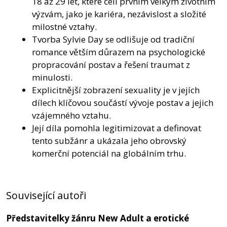
18 až 29 let, které čelí prvním velkým životním
výzvám, jako je kariéra, nezávislost a složité
milostné vztahy.
Tvorba Sylvie Day se odlišuje od tradiční
romance větším důrazem na psychologické
propracování postav a řešení traumat z
minulosti.
Explicitnější zobrazení sexuality je v jejích
dílech klíčovou součástí vývoje postav a jejich
vzájemného vztahu.
Její díla pomohla legitimizovat a definovat
tento subžánr a ukázala jeho obrovský
komerční potenciál na globálním trhu.
Související autoři
Představitelky žánru New Adult a erotické