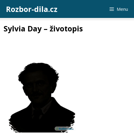
Přeskočit
Rozbor-dila.cz
Menu
na
obsah
Sylvia Day – životopis