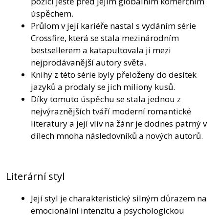
pozici ještě před jejím globálním komerčním
úspěchem.
Průlom v její kariéře nastal s vydáním série
Crossfire, která se stala mezinárodním
bestsellerem a katapultovala ji mezi
nejprodávanější autory světa.
Knihy z této série byly přeloženy do desítek
jazyků a prodaly se jich miliony kusů.
Díky tomuto úspěchu se stala jednou z
nejvýraznějších tváří moderní romantické
literatury a její vliv na žánr je dodnes patrný v
dílech mnoha následovníků a nových autorů.
Literární styl
Její styl je charakteristický silným důrazem na
emocionální intenzitu a psychologickou