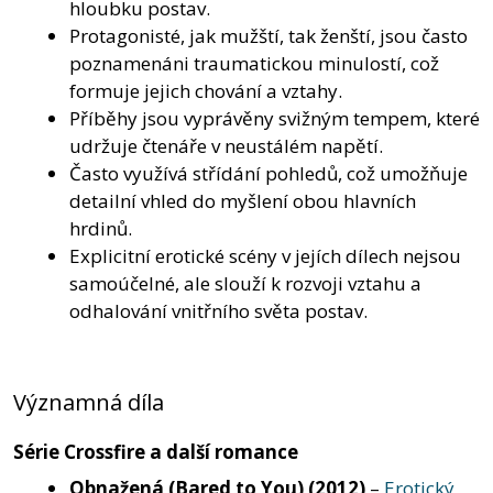
hloubku postav.
Protagonisté, jak mužští, tak ženští, jsou často
poznamenáni traumatickou minulostí, což
formuje jejich chování a vztahy.
Příběhy jsou vyprávěny svižným tempem, které
udržuje čtenáře v neustálém napětí.
Často využívá střídání pohledů, což umožňuje
detailní vhled do myšlení obou hlavních
hrdinů.
Explicitní erotické scény v jejích dílech nejsou
samoúčelné, ale slouží k rozvoji vztahu a
odhalování vnitřního světa postav.
Významná díla
Série Crossfire a další romance
Obnažená (Bared to You)
(2012)
–
Erotický