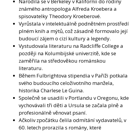
Narodila se v Berkeley v Kalifornii do rodiny
známého antropologa Alfreda Kroebera a
spisovatelky Theodory Kroeberové.
Vyrůstala v intelektuálně podnětném prostředí
plném knih a mýtů, což zásadně formovalo její
budoucí zájem o cizí kultury a legendy.
Vystudovala literaturu na Radcliffe College a
později na Kolumbijské univerzitě, kde se
zaměřila na středověkou románskou
literaturu.
Během Fulbrightova stipendia v Paříži potkala
svého budoucího celoživotního manžela,
historika Charlese Le Guina.
Společně se usadili v Portlandu v Oregonu, kde
vychovávali tři děti a Ursula se začala plně a
profesionálně věnovat psaní.
Ačkoliv zpočátku čelila odmítání vydavatelů, v
60. letech prorazila s romány, které