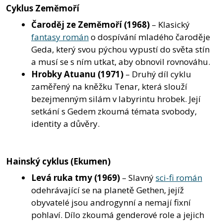
Cyklus Zeměmoří
Čaroděj ze Zeměmoří
(1968)
– Klasický
fantasy román
o dospívání mladého čaroděje
Geda, který svou pýchou vypustí do světa stín
a musí se s ním utkat, aby obnovil rovnováhu.
Hrobky Atuanu
(1971)
– Druhý díl cyklu
zaměřený na kněžku Tenar, která slouží
bezejmenným silám v labyrintu hrobek. Její
setkání s Gedem zkoumá témata svobody,
identity a důvěry.
Hainský cyklus (Ekumen)
Levá ruka tmy
(1969)
– Slavný
sci-fi román
odehrávající se na planetě Gethen, jejíž
obyvatelé jsou androgynní a nemají fixní
pohlaví. Dílo zkoumá genderové role a jejich