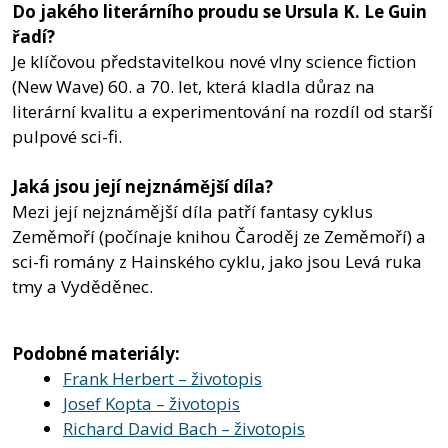
Do jakého literárního proudu se Ursula K. Le Guin
řadí?
Je klíčovou představitelkou nové vlny science fiction
(New Wave) 60. a 70. let, která kladla důraz na
literární kvalitu a experimentování na rozdíl od starší
pulpové sci-fi.
Jaká jsou její nejznámější díla?
Mezi její nejznámější díla patří fantasy cyklus
Zeměmoří (počínaje knihou Čaroděj ze Zeměmoří) a
sci-fi romány z Hainského cyklu, jako jsou Levá ruka
tmy a Vyděděnec.
Podobné materiály:
Frank Herbert – životopis
Josef Kopta – životopis
Richard David Bach – životopis