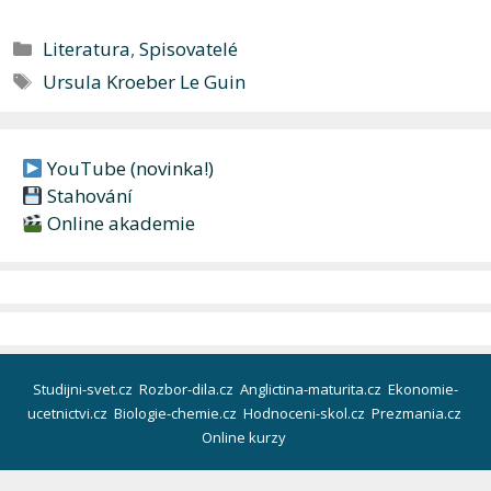
Rubriky
Literatura
,
Spisovatelé
Štítky
Ursula Kroeber Le Guin
YouTube (novinka!)
Stahování
Online akademie
Studijni-svet.cz
Rozbor-dila.cz
Anglictina-maturita.cz
Ekonomie-
ucetnictvi.cz
Biologie-chemie.cz
Hodnoceni-skol.cz
Prezmania.cz
Online kurzy