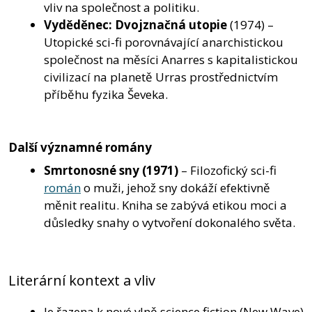
vliv na společnost a politiku.
Vyděděnec
: Dvojznačná utopie
(1974) –
Utopické sci-fi porovnávající anarchistickou
společnost na měsíci Anarres s kapitalistickou
civilizací na planetě Urras prostřednictvím
příběhu fyzika Ševeka.
Další významné romány
Smrtonosné sny
(1971)
– Filozofický sci-fi
román
o muži, jehož sny dokáží efektivně
měnit realitu. Kniha se zabývá etikou moci a
důsledky snahy o vytvoření dokonalého světa.
Literární kontext a vliv
Je řazena k nové vlně science fiction (New Wave)