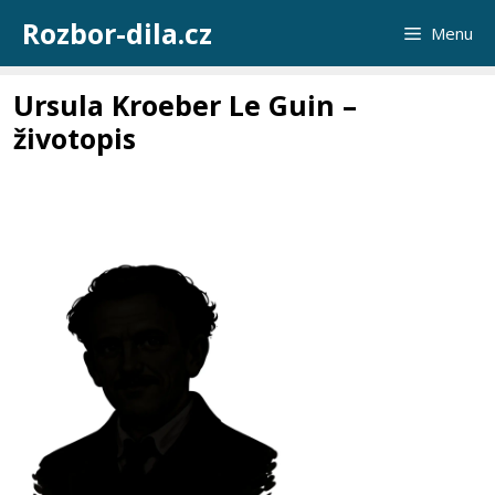
Přeskočit
Rozbor-dila.cz
Menu
na
obsah
Ursula Kroeber Le Guin –
životopis