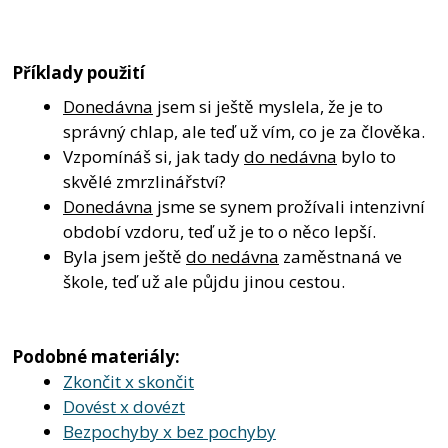
Příklady použití
Donedávna
jsem si ještě myslela, že je to
správný chlap, ale teď už vím, co je za člověka.
Vzpomínáš si, jak tady
do nedávna
bylo to
skvělé zmrzlinářství?
Donedávna
jsme se synem prožívali intenzivní
období vzdoru, teď už je to o něco lepší.
Byla jsem ještě
do nedávna
zaměstnaná ve
škole, teď už ale půjdu jinou cestou.
Podobné materiály:
Zkončit x skončit
Dovést x dovézt
Bezpochyby x bez pochyby