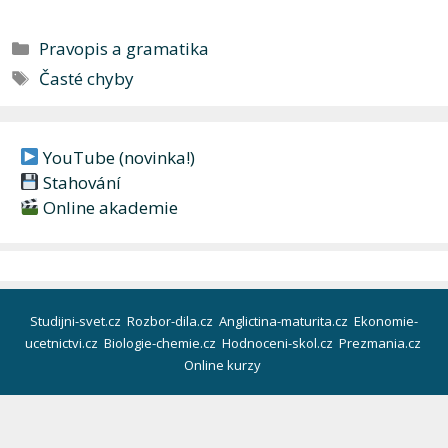
Rubriky
Pravopis a gramatika
Štítky
Časté chyby
YouTube (novinka!)
Stahování
Online akademie
Studijni-svet.cz
Rozbor-dila.cz
Anglictina-maturita.cz
Ekonomie-
ucetnictvi.cz
Biologie-chemie.cz
Hodnoceni-skol.cz
Prezmania.cz
Online kurzy