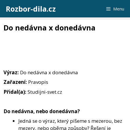
Přeskočit
Rozbor-dila.cz
Menu
na
obsah
Do nedávna x donedávna
Výraz:
Do nedávna x donedávna
Zařazení:
Pravopis
Přidal(a):
Studijni-svet.cz
Do nedávna, nebo donedávna?
Jedná se o výraz, který píšeme s mezerou, bez
mezery, nebo oběma způsoby? Řešení je