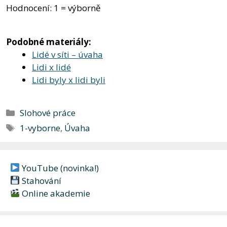
Hodnocení: 1 = výborně
Podobné materiály:
Lidé v síti – úvaha
Lidi x lidé
Lidi byly x lidi byli
Rubriky
Slohové práce
Štítky
1-vyborne
,
Úvaha
YouTube (novinka!)
Stahování
Online akademie