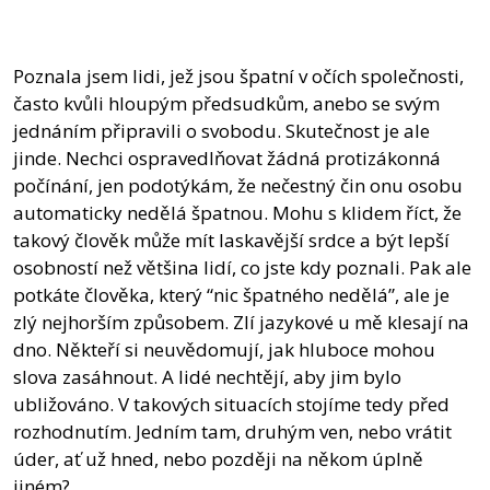
Poznala jsem lidi, jež jsou špatní v očích společnosti,
často kvůli hloupým předsudkům, anebo se svým
jednáním připravili o svobodu. Skutečnost je ale
jinde. Nechci ospravedlňovat žádná protizákonná
počínání, jen podotýkám, že nečestný čin onu osobu
automaticky nedělá špatnou. Mohu s klidem říct, že
takový člověk může mít laskavější srdce a být lepší
osobností než většina lidí, co jste kdy poznali. Pak ale
potkáte člověka, který “nic špatného nedělá”, ale je
zlý nejhorším způsobem. Zlí jazykové u mě klesají na
dno. Někteří si neuvědomují, jak hluboce mohou
slova zasáhnout. A lidé nechtějí, aby jim bylo
ubližováno. V takových situacích stojíme tedy před
rozhodnutím. Jedním tam, druhým ven, nebo vrátit
úder, ať už hned, nebo později na někom úplně
jiném?