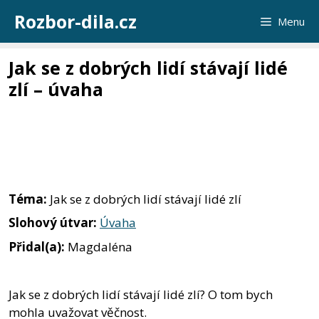
Přeskočit
Rozbor-dila.cz
Menu
na
obsah
Jak se z dobrých lidí stávají lidé
zlí – úvaha
Téma:
Jak se z dobrých lidí stávají lidé zlí
Slohový útvar:
Úvaha
Přidal(a):
Magdaléna
Jak se z dobrých lidí stávají lidé zlí? O tom bych
mohla uvažovat věčnost.