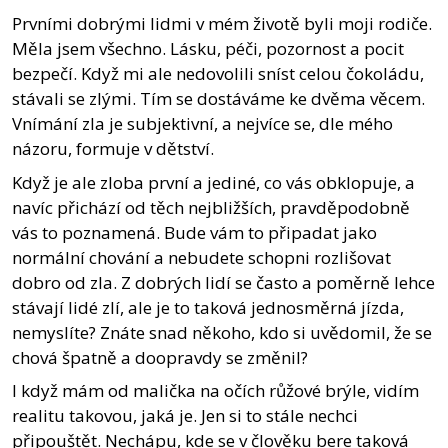
Prvními dobrými lidmi v mém životě byli moji rodiče.
Měla jsem všechno. Lásku, péči, pozornost a pocit
bezpečí. Když mi ale nedovolili sníst celou čokoládu,
stávali se zlými. Tím se dostáváme ke dvěma věcem.
Vnímání zla je subjektivní, a nejvíce se, dle mého
názoru, formuje v dětství.
Když je ale zloba první a jediné, co vás obklopuje, a
navíc přichází od těch nejbližších, pravděpodobně
vás to poznamená. Bude vám to připadat jako
normální chování a nebudete schopni rozlišovat
dobro od zla. Z dobrých lidí se často a poměrně lehce
stávají lidé zlí, ale je to taková jednosměrná jízda,
nemyslíte? Znáte snad někoho, kdo si uvědomil, že se
chová špatně a doopravdy se změnil?
I když mám od malička na očích růžové brýle, vidím
realitu takovou, jaká je. Jen si to stále nechci
připouštět. Nechápu, kde se v člověku bere taková