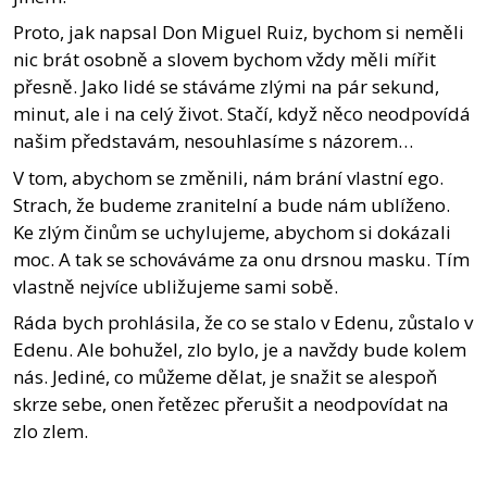
Proto, jak napsal Don Miguel Ruiz, bychom si neměli
nic brát osobně a slovem bychom vždy měli mířit
přesně. Jako lidé se stáváme zlými na pár sekund,
minut, ale i na celý život. Stačí, když něco neodpovídá
našim představám, nesouhlasíme s názorem…
V tom, abychom se změnili, nám brání vlastní ego.
Strach, že budeme zranitelní a bude nám ublíženo.
Ke zlým činům se uchylujeme, abychom si dokázali
moc. A tak se schováváme za onu drsnou masku. Tím
vlastně nejvíce ubližujeme sami sobě.
Ráda bych prohlásila, že co se stalo v Edenu, zůstalo v
Edenu. Ale bohužel, zlo bylo, je a navždy bude kolem
nás. Jediné, co můžeme dělat, je snažit se alespoň
skrze sebe, onen řetězec přerušit a neodpovídat na
zlo zlem.