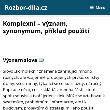
Přeskočit
Rozbor-dila.cz
Menu
na
obsah
Komplexní – význam,
synonymum, příklad použití
Význam slova
Slovo „komplexní“ znamená zahrnující mnoho
různých, ale vzájemně propojených prvků, celistvý,
úplný, všestranný, týkající se celku, složitý, náročný.
Popisuje něco, co se skládá z mnoha částí, které
spolu souvisí a tvoří jeden celek. Může se vztahovat k
systémům, problémům, informacím, ale i k
budovám, projektům či strategiím. Jeho použití