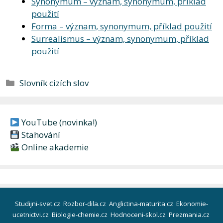
Synonymum – význam, synonymum, příklad
použití
Forma – význam, synonymum, příklad použití
Surrealismus – význam, synonymum, příklad
použití
Rubriky
Slovník cizích slov
YouTube (novinka!)
Stahování
Online akademie
Studijni-svet.cz
Rozbor-dila.cz
Anglictina-maturita.cz
Ekonomie-
ucetnictvi.cz
Biologie-chemie.cz
Hodnoceni-skol.cz
Prezmania.cz