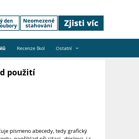
álů
Recenze škol
Ostatní
d použití
čuje písmeno abecedy, tedy grafický
tu, například při citaci „doslova, i s