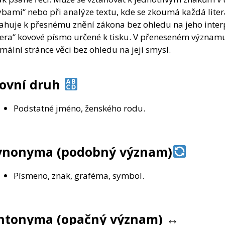
bami“ nebo při analýze textu, kde se zkoumá každá litera
ahuje k přesnému znění zákona bez ohledu na jeho interp
itera“ kovové písmo určené k tisku. V přeneseném význam
mální stránce věci bez ohledu na její smysl.
lovní druh
Podstatné jméno, ženského rodu.
ynonyma (podobný význam)
Písmeno, znak, graféma, symbol.
ntonyma (opačný význam)
↔️