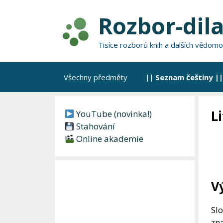
Přeskočit
Rozbor-dila
na
obsah
Tisíce rozborů knih a dalších vědomo
Všechny předměty
|| Seznam češtiny ||
L
YouTube (novinka!)
Stahování
Online akademie
V
Sl
zna