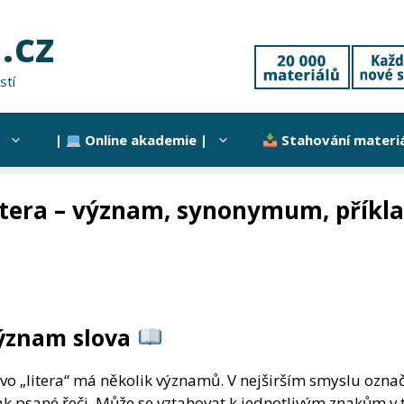
.cz
stí
|
Online akademie |
Stahování materi
itera – význam, synonymum, příkla
ýznam slova
ovo „litera“ má několik významů. V nejširším smyslu ozna
k psané řeči. Může se vztahovat k jednotlivým znakům v tex