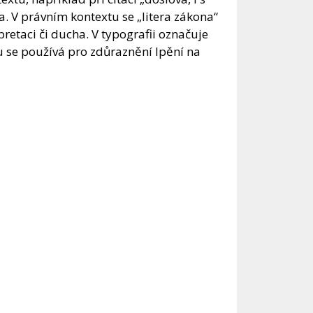
. V právním kontextu se „litera zákona“
retaci či ducha. V typografii označuje
u se používá pro zdůraznění lpění na