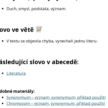
Duch, smysl, podstata, význam.
lovo ve větě
V textu se objevila chyba, vynechali jednu literu.
ásledující slovo v abecedě:
Literatura
dobné materiály:
Synonymum – význam, synonymum, příklad použití
Chromozom – význam, synonymum, příklad použití