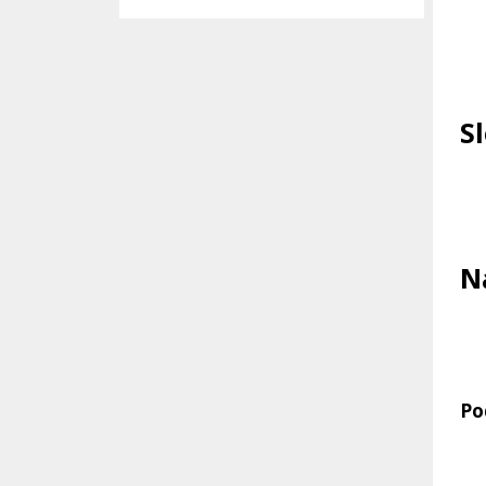
S
N
Po