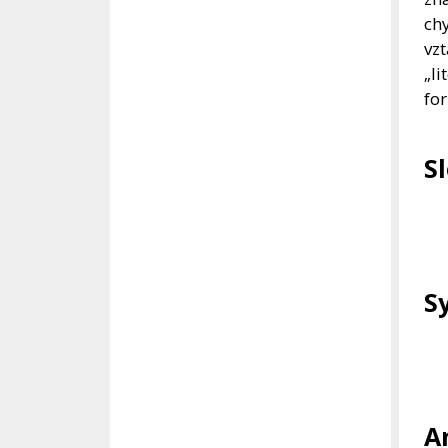
chy
vzt
„l
for
S
S
A