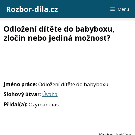
Přeskočit
Rozbor-dila.cz
Menu
na
obsah
Odložení dítěte do babyboxu,
zločin nebo jediná možnost?
Jméno práce:
Odložení dítěte do babyboxu
Slohový útvar:
Úvaha
Přidal(a):
Ozymandias
Václav Zvěřina