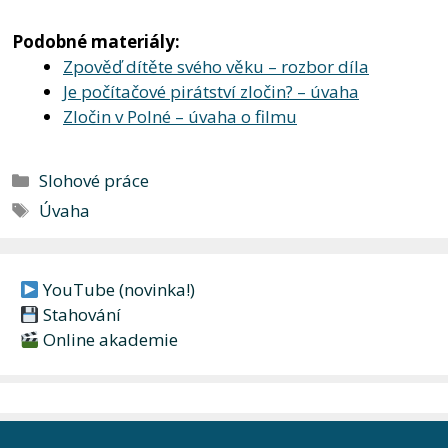
Podobné materiály:
Zpověď dítěte svého věku – rozbor díla
Je počítačové pirátství zločin? – úvaha
Zločin v Polné – úvaha o filmu
Rubriky
Slohové práce
Štítky
Úvaha
YouTube (novinka!)
Stahování
Online akademie