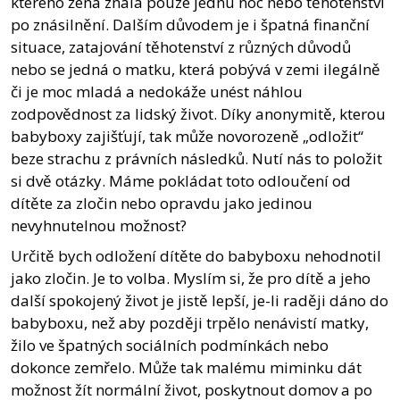
kterého žena znala pouze jednu noc nebo těhotenství
po znásilnění. Dalším důvodem je i špatná finanční
situace, zatajování těhotenství z různých důvodů
nebo se jedná o matku, která pobývá v zemi ilegálně
či je moc mladá a nedokáže unést náhlou
zodpovědnost za lidský život. Díky anonymitě, kterou
babyboxy zajišťují, tak může novorozeně „odložit“
beze strachu z právních následků. Nutí nás to položit
si dvě otázky. Máme pokládat toto odloučení od
dítěte za zločin nebo opravdu jako jedinou
nevyhnutelnou možnost?
Určitě bych odložení dítěte do babyboxu nehodnotil
jako zločin. Je to volba. Myslím si, že pro dítě a jeho
další spokojený život je jistě lepší, je-li raději dáno do
babyboxu, než aby později trpělo nenávistí matky,
žilo ve špatných sociálních podmínkách nebo
dokonce zemřelo. Může tak malému miminku dát
možnost žít normální život, poskytnout domov a po