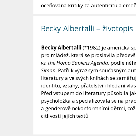
oceňována kritiky za autenticitu a emo
Becky Albertalli – životopis
Becky Albertalli
(*1982) je americká sp
pro mládež, která se proslavila před
vs. the Homo Sapiens Agenda
, podle něh
Simon
. Patří k výrazným současným au
literatury a ve svých knihách se zaměřu
identitu, vztahy, přátelství i hledání vla
Před vstupem do literatury působila jak
psycholožka a specializovala se na prá
a genderově nekonformními dětmi, což 
citlivosti jejích textů.