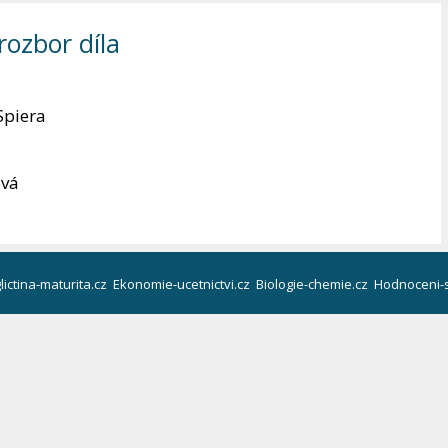
rozbor díla
Spiera
ová
lictina-maturita.cz
Ekonomie-ucetnictvi.cz
Biologie-chemie.cz
Hodnoceni-s