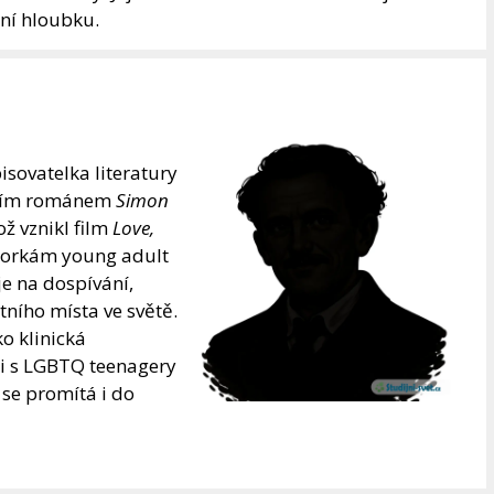
ční hloubku.
isovatelka literatury
evším románem
Simon
ož vznikl film
Love,
torkám young adult
je na dospívání,
stního místa ve světě.
o klinická
ci s LGBTQ teenagery
se promítá i do