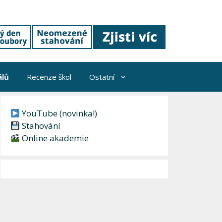
álů
Recenze škol
Ostatní
YouTube (novinka!)
Stahování
Online akademie