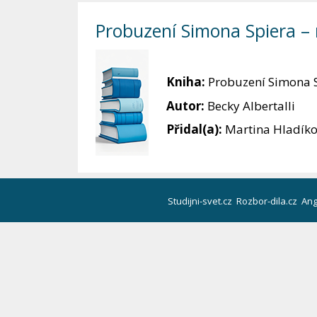
Probuzení Simona Spiera – 
Kniha:
Probuzení Simona 
Autor:
Becky Albertalli
Přidal(a):
Martina Hladík
Studijni-svet.cz
Rozbor-dila.cz
Ang