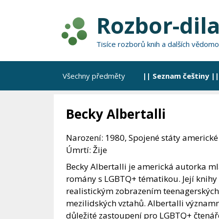
Přeskočit
Rozbor-dila
na
obsah
Tisíce rozborů knih a dalších vědomo
Všechny předměty
|| Seznam češtiny ||
Becky Albertalli
Narození: 1980, Spojené státy americké
Úmrtí: Žije
Becky Albertalli je americká autorka m
romány s LGBTQ+ tématikou. Její knihy 
realistickým zobrazením teenagerských 
mezilidských vztahů. Albertalli významně
důležité zastoupení pro LGBTQ+ čtenáře a