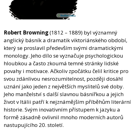
Robert Browning
(1812 – 1889) byl významný
anglický básník a dramatik viktoriánského období,
který se proslavil především svými dramatickými
monology. Jeho dílo se vyznačuje psychologickou
hloubkou a často zkoumá temné stránky lidské
povahy i motivace. Ačkoliv zpočátku čelil kritice pro
svou zdánlivou nesrozumitelnost, později dosáhl
uznání jako jeden z největších myslitelů své doby.
Jeho manželství s další slavnou básnířkou a jejich
život v Itálii patří k nejznámějším příběhům literární
historie. Svým inovativním přístupem k jazyku a
formě zásadně ovlivnil mnoho moderních autorů
nastupujícího 20. století.