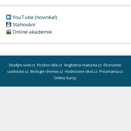
YouTube (novinka!)
Stahování
Online akademie
Studijni-svet.cz
Rozbor-dila.cz
Anglictina-maturita.cz
Ekonomie-
ucetnictvi.cz
Biologie-chemie.cz
Hodnoceni-skol.cz
Prezmania.cz
Online kurzy