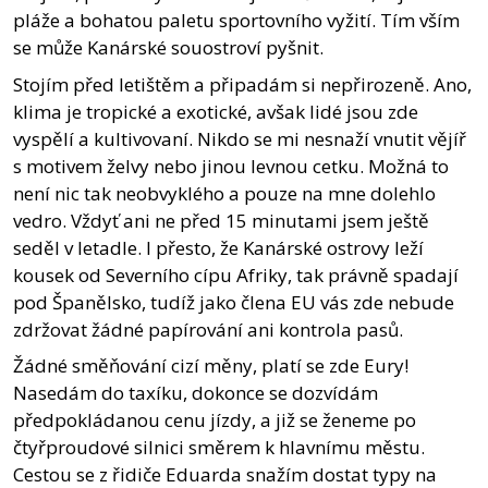
pláže a bohatou paletu sportovního vyžití. Tím vším
se může Kanárské souostroví pyšnit.
Stojím před letištěm a připadám si nepřirozeně. Ano,
klima je tropické a exotické, avšak lidé jsou zde
vyspělí a kultivovaní. Nikdo se mi nesnaží vnutit vějíř
s motivem želvy nebo jinou levnou cetku. Možná to
není nic tak neobvyklého a pouze na mne dolehlo
vedro. Vždyť ani ne před 15 minutami jsem ještě
seděl v letadle. I přesto, že Kanárské ostrovy leží
kousek od Severního cípu Afriky, tak právně spadají
pod Španělsko, tudíž jako člena EU vás zde nebude
zdržovat žádné papírování ani kontrola pasů.
Žádné směňování cizí měny, platí se zde Eury!
Nasedám do taxíku, dokonce se dozvídám
předpokládanou cenu jízdy, a již se ženeme po
čtyřproudové silnici směrem k hlavnímu městu.
Cestou se z řidiče Eduarda snažím dostat typy na