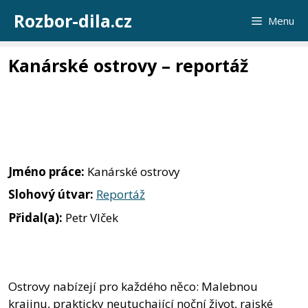
Přeskočit
Rozbor-dila.cz
Menu
na
obsah
Kanárské ostrovy – reportáž
Jméno práce:
Kanárské ostrovy
Slohový útvar:
Reportáž
Přidal(a):
Petr Vlček
Ostrovy nabízejí pro každého něco: Malebnou
krajinu, prakticky neutuchající noční život, rajské