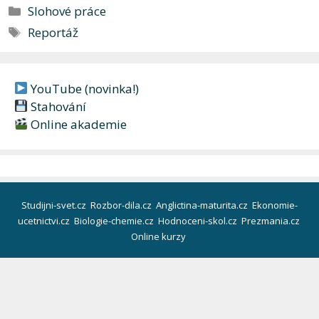
Rubriky
Slohové práce
Štítky
Reportáž
YouTube (novinka!)
Stahování
Online akademie
Studijni-svet.cz
Rozbor-dila.cz
Anglictina-maturita.cz
Ekonomie-
ucetnictvi.cz
Biologie-chemie.cz
Hodnoceni-skol.cz
Prezmania.cz
Online kurzy