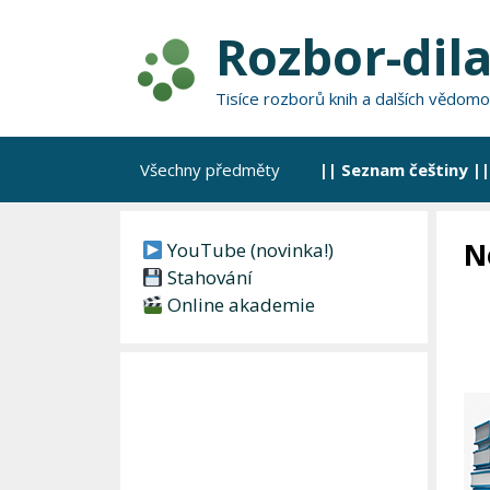
Přeskočit
Rozbor-dila
na
obsah
Tisíce rozborů knih a dalších vědomo
Všechny předměty
|| Seznam češtiny ||
N
YouTube (novinka!)
Stahování
Online akademie