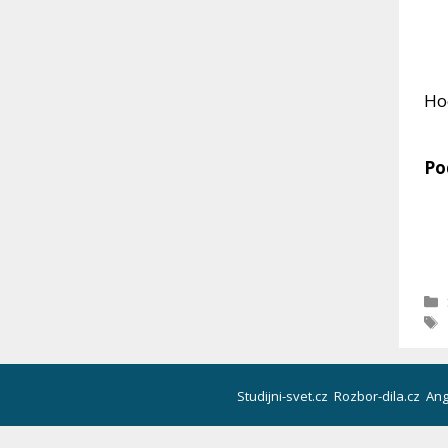
Ho
Po
Studijni-svet.cz
Rozbor-dila.cz
Ang