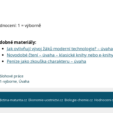
dnocení: 1 = výborně
dobné materiály:
Jak ovlivňují vývoj žáků moderní technologie? – úvaha
Novodobé čtení – úvaha – klasické knihy nebo e-knih
Peníze jako zkouška charakteru – úvaha
Rubriky
Slohové práce
Štítky
1-vyborne
,
Úvaha
lictina-maturita.cz
Ekonomie-ucetnictvi.cz
Biologie-chemie.cz
Hodnoceni-s