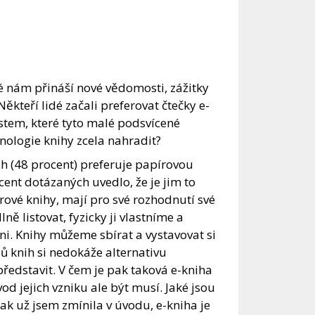
ré nám přináší nové vědomosti, zážitky
ěkteří lidé začali preferovat čtečky e-
stem, které tyto malé podsvícené
hnologie knihy zcela nahradit?
h (48 procent) preferuje papírovou
ent dotázaných uvedlo, že je jim to
rové knihy, mají pro své rozhodnutí své
ě listovat, fyzicky ji vlastníme a
ůni. Knihy můžeme sbírat a vystavovat si
ů knih si nedokáže alternativu
představit. V čem je pak taková e-kniha
vod jejich vzniku ale být musí. Jaké jsou
Jak už jsem zmínila v úvodu, e-kniha je