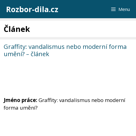
Přeskočit
Rozbor-dila.cz
Menu
na
obsah
Článek
Graffity: vandalismus nebo moderní forma
umění? – článek
Jméno práce:
Graffity: vandalismus nebo moderní
forma umění?