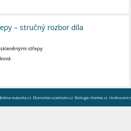
epy – stručný rozbor díla
 skleněnými střepy
tková
lictina-maturita.cz
Ekonomie-ucetnictvi.cz
Biologie-chemie.cz
Hodnoceni-s