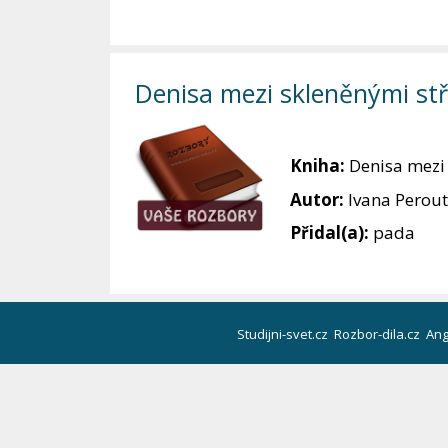
Denisa mezi skleněnými stř
Kniha:
Denisa mezi
Autor:
Ivana Perou
Přidal(a):
pada
Studijni-svet.cz
Rozbor-dila.cz
Ang