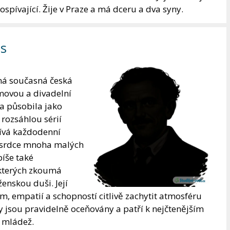
ospívající. Žije v Praze a má dceru a dva syny.
is
ná současná česká
movou a divadelní
a působila jako
rozsáhlou sérií
žívá každodenní
la srdce mnoha malých
píše také
 kterých zkoumá
enskou duši. Její
, empatií a schopností citlivě zachytit atmosféru
hy jsou pravidelně oceňovány a patří k nejčtenějším
a mládež.