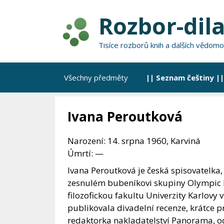
Přeskočit
Rozbor-dila
na
obsah
Tisíce rozborů knih a dalších vědomo
Všechny předměty
|| Seznam češtiny ||
Ivana Peroutková
Narození: 14. srpna 1960, Karviná
Úmrtí: —
Ivana Peroutková je česká spisovatelka
zesnulém bubeníkovi skupiny Olympic M
filozofickou fakultu Univerzity Karlovy 
publikovala divadelní recenze, krátce p
redaktorka nakladatelství Panorama, od