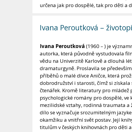
určena jak pro dospělé, tak pro děti a d
Ivana Peroutková – životop
Ivana Peroutková
(1960 – ) je význam
autorka, která původně vystudovala fil
vědu na Univerzitě Karlově a dlouhá lét
dramaturgyně. Proslavila se především 
příběhů o malé dívce Aničce, která pro
dobrodružství i starosti, čímž si získa
čtenářek. Kromě literatury pro mládež 
psychologické romány pro dospělé, ve
mezilidské vztahy, rodinná traumata a ž
dílo se vyznačuje srozumitelným jazykem
okamžiku a vnitřní svět postav. Její kni
titulům v českých knihovnách pro děti 