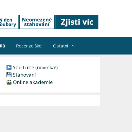
álů
Recenze škol
Ostatní
YouTube (novinka!)
Stahování
Online akademie