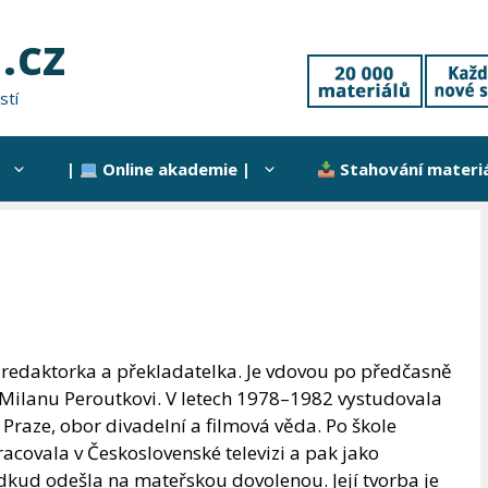
.cz
stí
|
Online akademie |
Stahování materi
, redaktorka a překladatelka. Je vdovou po předčasně
ilanu Peroutkovi. V letech 1978–1982 vystudovala
v Praze, obor divadelní a filmová věda. Po škole
racovala v Československé televizi a pak jako
kud odešla na mateřskou dovolenou. Její tvorba je