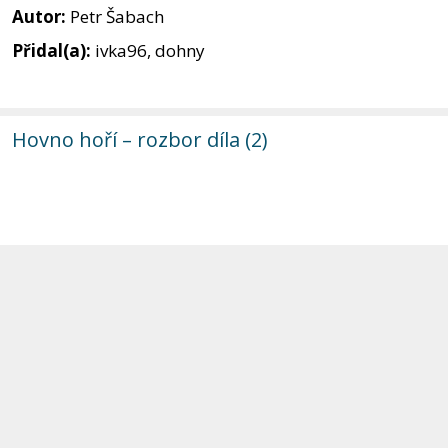
Autor:
Petr Šabach
Přidal(a):
ivka96, dohny
Hovno hoří – rozbor díla (2)
Kniha:
Hovno hoří
Autor:
Petr Šabach
Přidal(a):
J. Slavíček, PanBanán