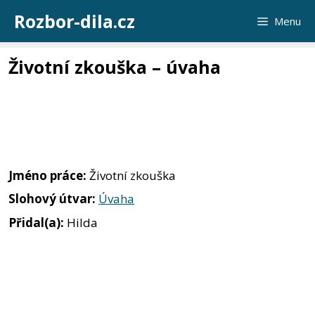
Přeskočit
Rozbor-dila.cz
Menu
na
obsah
Životní zkouška – úvaha
Jméno práce:
Životní zkouška
Slohový útvar:
Úvaha
Přidal(a):
Hilda