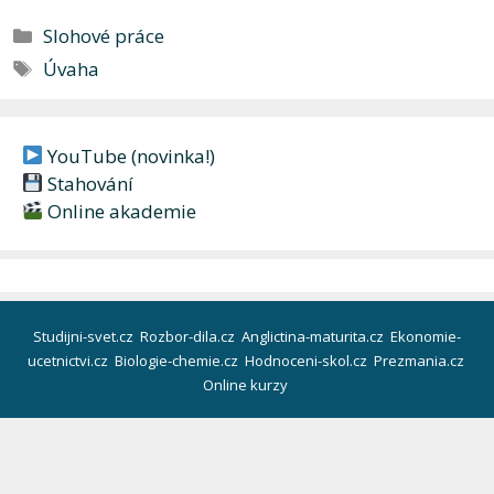
Rubriky
Slohové práce
Štítky
Úvaha
YouTube (novinka!)
Stahování
Online akademie
Studijni-svet.cz
Rozbor-dila.cz
Anglictina-maturita.cz
Ekonomie-
ucetnictvi.cz
Biologie-chemie.cz
Hodnoceni-skol.cz
Prezmania.cz
Online kurzy