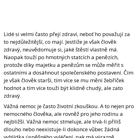
Lidé si velmi často přejí zdraví, neboť ho považují za
to nejdůležitější, co mají. Jestliže je však člověk
zdravý, neuvědomuje si, jaké štěstí vlastně má.
Naopak touží po hmotných statcích a penězích,
protože díky majetku a penězům se může měřit s
ostatními a dosáhnout společenského postavení. Čím
je však člověk starší, tím více se mu mění žebříček
hodnot a tím více touží být klidně chudý, ale zato
zdravý.
Vážná nemoc je často životní zkouškou. A to nejen pro
nemocného člověka, ale rovněž pro jeho rodinu a
nejbližší. Vážná nemoc stmeluje, ale trvá-li příliš
dlouho nebo neexistuje-li dokonce vůbec žádná
vyhlídka úspěšného vyléčení, pak má výrazně