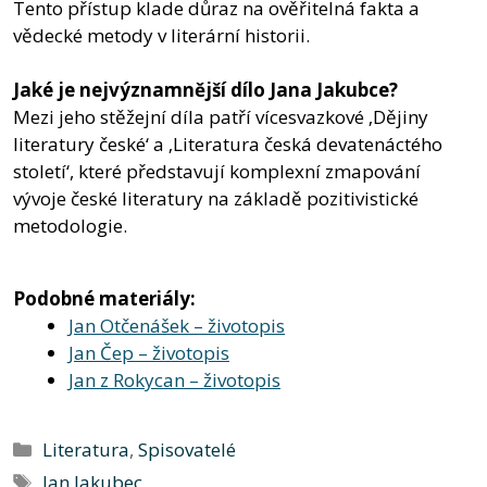
Tento přístup klade důraz na ověřitelná fakta a
vědecké metody v literární historii.
Jaké je nejvýznamnější dílo Jana Jakubce?
Mezi jeho stěžejní díla patří vícesvazkové ‚Dějiny
literatury české‘ a ‚Literatura česká devatenáctého
století‘, které představují komplexní zmapování
vývoje české literatury na základě pozitivistické
metodologie.
Podobné materiály:
Jan Otčenášek – životopis
Jan Čep – životopis
Jan z Rokycan – životopis
Rubriky
Literatura
,
Spisovatelé
Štítky
Jan Jakubec