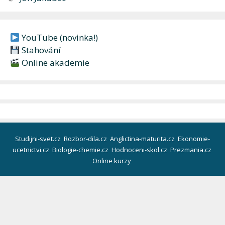
YouTube (novinka!)
Stahování
Online akademie
Studijni-svet.cz
Rozbor-dila.cz
Anglictina-maturita.cz
Ekonomie-
ucetnictvi.cz
Biologie-chemie.cz
Hodnoceni-skol.cz
Prezmania.cz
Online kurzy