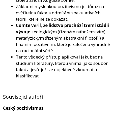
století založil Auguste Comte.
Základní myšlenkou pozitivismu je důraz na
ověřitelná fakta a odmítání spekulativních
teorií, které nelze dokázat.
Comte věřil, že lidstvo prochází třemi stádii
vývoje
: teologickým (řízeným náboženstvím),
metafyzickým (řízeným abstraktní filozofií) a
finálním pozitivním, které je založeno výhradně
na racionální vědě.
Tento vědecký přístup aplikoval Jakubec na
studium literatury, kterou vnímal jako soubor
faktů a jevů, jež lze objektivně zkoumat a
klasifikovat.
Související autoři
Český pozitivismus