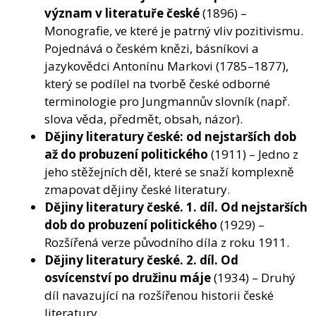
význam v literatuře české
(1896) –
Monografie, ve které je patrný vliv pozitivismu.
Pojednává o českém knězi, básníkovi a
jazykovědci Antonínu Markovi (1785–1877),
který se podílel na tvorbě české odborné
terminologie pro Jungmannův slovník (např.
slova věda, předmět, obsah, názor).
Dějiny literatury české
: od nejstarších dob
až do probuzení politického
(1911) – Jedno z
jeho stěžejních děl, které se snaží komplexně
zmapovat dějiny české literatury.
Dějiny literatury české. 1. díl. Od nejstarších
dob do probuzení politického
(1929) –
Rozšířená verze původního díla z roku 1911.
Dějiny literatury české. 2. díl. Od
osvícenství po družinu máje
(1934) – Druhý
díl navazující na rozšířenou historii české
literatury.