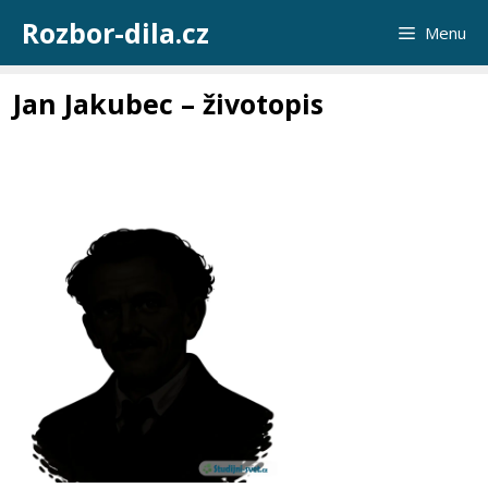
Přeskočit
Rozbor-dila.cz
Menu
na
obsah
Jan Jakubec – životopis