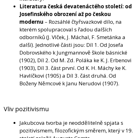
Literatura česká devatenáctého století
: od
Josefinského obrození až po českou
modernu
– Rozsáhlé čtyřsvazkové dílo, na
kterém spolupracoval s řadou dalších
odborníků (J. Vlček, J. Máchal, F. Smetánka a
další). Jednotlivé části jsou: Díl 1. Od Josefa
Dobrovského k Jungmannově škole básnické
(1902), Díl 2. Od M. Zd. Poláka ke K. J. Erbenovi
(1903), Díl 3. část první. Od K. H. Máchy ke K.
Havlíčkovi (1905) a Díl 3. část druhá. Od
Boženy Němcové k Janu Nerudovi (1907).
Vliv pozitivismu
Jakubcova tvorba je neoddělitelně spjata s
pozitivismem, filozofickým směrem, který v 19.