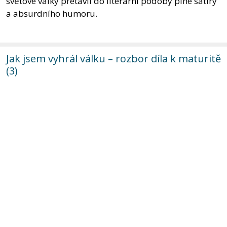
světové války přetavil do literární podoby plné satiry
a absurdního humoru.
Jak jsem vyhrál válku – rozbor díla k maturitě
(3)