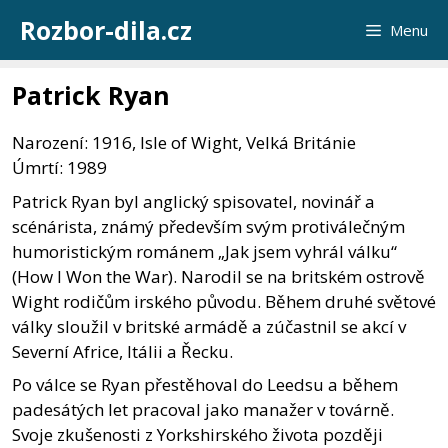
Přeskočit
Rozbor-dila.cz
Menu
na
obsah
Patrick Ryan
Narození: 1916, Isle of Wight, Velká Británie
Úmrtí: 1989
Patrick Ryan byl anglický spisovatel, novinář a
scénárista, známý především svým protiválečným
humoristickým románem „Jak jsem vyhrál válku“
(How I Won the War). Narodil se na britském ostrově
Wight rodičům irského původu. Během druhé světové
války sloužil v britské armádě a zúčastnil se akcí v
Severní Africe, Itálii a Řecku.
Po válce se Ryan přestěhoval do Leedsu a během
padesátých let pracoval jako manažer v továrně.
Svoje zkušenosti z Yorkshirského života později