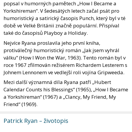
popsal v humorných pamětech „How I Became a
Yorkshireman“. V šedesátých letech začal psát pro
humoristický a satirický časopis Punch, který byl v té
době ve Velké Británii značně populární. Přispíval
také do časopisů Playboy a Holiday.
Nejvíce Ryana proslavila jeho první kniha,
protiválečný humoristický román „Jak jsem vyhrál
válku“ (How I Won the War, 1963). Tento román byl v
roce 1967 zfilmován režisérem Richardem Lesterem s
Johnem Lennonem ve vedlejší roli vojína Gripweeda.
Mezi další významná díla Ryana patří „Hubert
Calendar Counts his Blessings“ (1965), „How I Became
a Yorkshireman“ (1967) a „Clancy, My Friend, My
Friend“ (1969).
Patrick Ryan – životopis