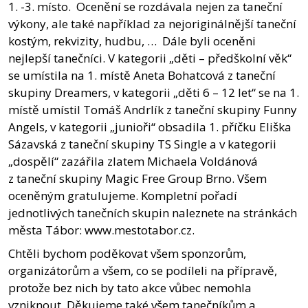
1. -3. místo. Ocenění se rozdávala nejen za taneční
výkony, ale také například za nejoriginálnější taneční
kostým, rekvizity, hudbu, … Dále byli oceněni
nejlepší tanečníci. V kategorii „děti – předškolní věk“
se umístila na 1. místě Aneta Bohatcová z taneční
skupiny Dreamers, v kategorii „děti 6 – 12 let“ se na 1.
místě umístil Tomáš Andrlík z taneční skupiny Funny
Angels, v kategorii „junioři“ obsadila 1. příčku Eliška
Sázavská z taneční skupiny TS Single a v kategorii
„dospělí“ zazářila zlatem Michaela Voldánová
z taneční skupiny Magic Free Group Brno. Všem
oceněným gratulujeme. Kompletní pořadí
jednotlivých tanečních skupin naleznete na stránkách
města Tábor: www.mestotabor.cz.
Chtěli bychom poděkovat všem sponzorům,
organizátorům a všem, co se podíleli na přípravě,
protože bez nich by tato akce vůbec nemohla
vzniknout. Děkujeme také všem tanečníkům a