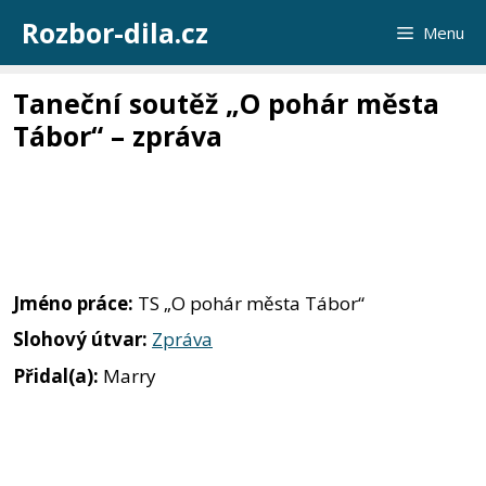
Přeskočit
Rozbor-dila.cz
Menu
na
obsah
Taneční soutěž „O pohár města
Tábor“ – zpráva
Jméno práce:
TS „O pohár města Tábor“
Slohový útvar:
Zpráva
Přidal(a):
Marry