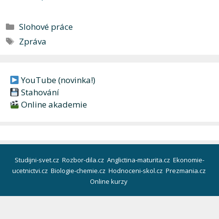
Rubriky
Slohové práce
Štítky
Zpráva
YouTube (novinka!)
Stahování
Online akademie
Studijni-svet.cz
Rozbor-dila.cz
Anglictina-maturita.cz
Ekonomie-
ucetnictvi.cz
Biologie-chemie.cz
Hodnoceni-skol.cz
Prezmania.cz
Online kurzy