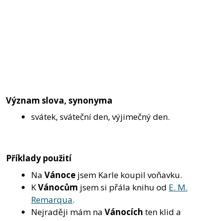
Význam slova, synonyma
svátek, sváteční den, výjimečný den.
Příklady použití
Na
Vánoce
jsem Karle koupil voňavku.
K
Vánocům
jsem si přála knihu od
E. M.
Remarqua
.
Nejraději mám na
Vánocích
ten klid a