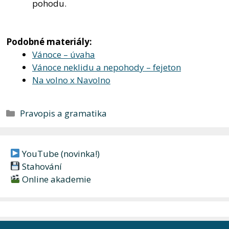
pohodu.
Podobné materiály:
Vánoce – úvaha
Vánoce neklidu a nepohody – fejeton
Na volno x Navolno
Rubriky
Pravopis a gramatika
YouTube (novinka!)
Stahování
Online akademie