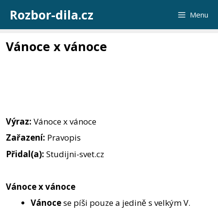
Přeskočit
Rozbor-dila.cz
Menu
na
obsah
Vánoce x vánoce
Výraz:
Vánoce x vánoce
Zařazení:
Pravopis
Přidal(a):
Studijni-svet.cz
Vánoce x vánoce
Vánoce
se píši pouze a jedině s velkým V.