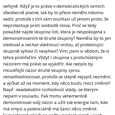
veřejně. Když je to právo v demokratických zemích
všeobecně platné, tak by to přece nemělo nikomu
vadit, protože s tím sám souhlasí už jenom proto, že
neprotestuje proti svobodě slova. Proč se tedy
pokaždé najde skupina lidí, která je nespokojená s
demonstrováním té druhé skupiny? Neměla by to jen
sledovat a nechat vládnoucí vrstvu, ať protestující
skupině vyhoví či nevyhoví? Vím, jsem si vědom, že si
lehce protiřečím. Vždyť i skupina s protichůdným
názorem má právo se vyjádřit. Ale nebylo by
moudřejší názor druhé skupiny zprvu
nenadhodnocovat, protože se stejně nejspíš nezmění,
a vyčkat až na moment, kdy něco budu moct změnit?
Např. neadekvátní rozhodnutí vlády, se kterým
nejsem v souladu. Pak mohu vehementně
demonstrovat svůj názor a užít své energie tam, kde
má smysl a potenciálně má šanci něco změnit.