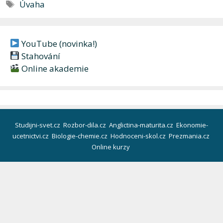
Štítky
Úvaha
YouTube (novinka!)
Stahování
Online akademie
Studijni-svet.cz
Rozbor-dila.cz
Anglictina-maturita.cz
Ekonomie-
ucetnictvi.cz
Biologie-chemie.cz
Hodnoceni-skol.cz
Prezmania.cz
Online kurzy