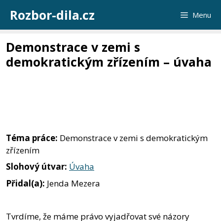
Přeskočit
Rozbor-dila.cz
Menu
na
obsah
Demonstrace v zemi s
demokratickým zřízením – úvaha
Téma práce:
Demonstrace v zemi s demokratickým
zřízením
Slohový útvar:
Úvaha
Přidal(a):
Jenda Mezera
Tvrdíme, že máme právo vyjadřovat své názory