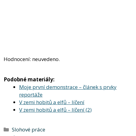
Hodnocení: neuvedeno.
Podobné materiály:
Moje první demonstrace – článek s prvky
reportáže
V zemi hobitů a elfů – líčení
V zemi hobitů a elfů – líčení (2)
Rubriky
Slohové práce