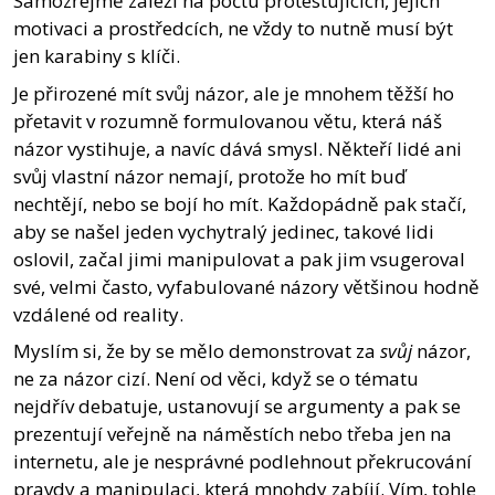
Samozřejmě záleží na počtu protestujících, jejich
motivaci a prostředcích, ne vždy to nutně musí být
jen karabiny s klíči.
Je přirozené mít svůj názor, ale je mnohem těžší ho
přetavit v rozumně formulovanou větu, která náš
názor vystihuje, a navíc dává smysl. Někteří lidé ani
svůj vlastní názor nemají, protože ho mít buď
nechtějí, nebo se bojí ho mít. Každopádně pak stačí,
aby se našel jeden vychytralý jedinec, takové lidi
oslovil, začal jimi manipulovat a pak jim vsugeroval
své, velmi často, vyfabulované názory většinou hodně
vzdálené od reality.
Myslím si, že by se mělo demonstrovat za
svůj
názor,
ne za názor cizí. Není od věci, když se o tématu
nejdřív debatuje, ustanovují se argumenty a pak se
prezentují veřejně na náměstích nebo třeba jen na
internetu, ale je nesprávné podlehnout překrucování
pravdy a manipulaci, která mnohdy zabíjí. Vím, tohle