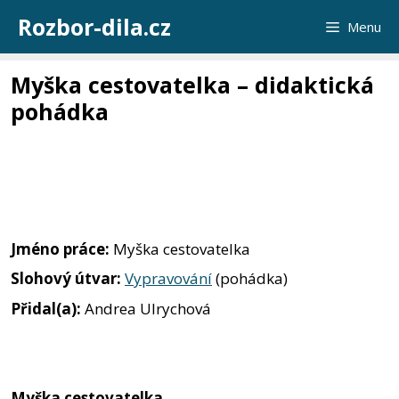
Přeskočit
Rozbor-dila.cz
Menu
na
obsah
Myška cestovatelka – didaktická
pohádka
Jméno práce:
Myška cestovatelka
Slohový útvar:
Vypravování
(pohádka)
Přidal(a):
Andrea Ulrychová
Myška cestovatelka