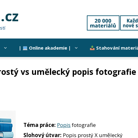
.cz
stí
|
Online akademie |
Stahování materi
rostý vs umělecký popis fotografie
Téma práce:
Popis
fotografie
Slohový útvar:
Popis prostý X umělecký