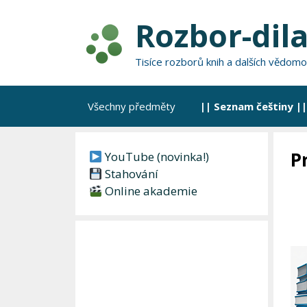
Přeskočit
Rozbor-dila
na
obsah
Tisíce rozborů knih a dalších vědomo
Všechny předměty
|| Seznam češtiny ||
P
YouTube (novinka!)
Stahování
Online akademie