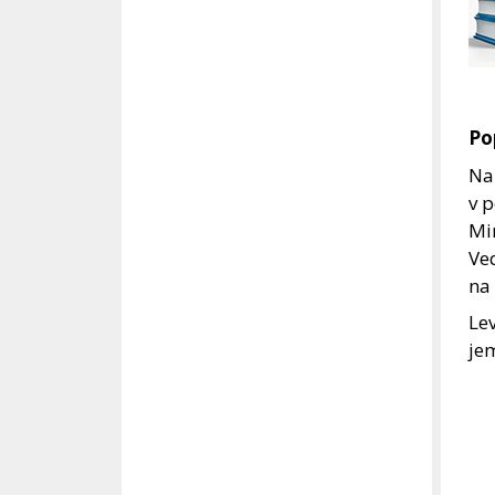
Po
Na 
v p
Mim
Ved
na
Lev
jem