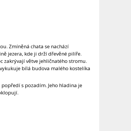
atou. Zmíněná chata se nachází
ě jezera, kde ji drží dřevěné pilíře.
c zakrývají větve jehličnatého stromu.
u vykukuje bílá budova malého kostelíka
e popředí s pozadím. Jeho hladina je
bklopují.