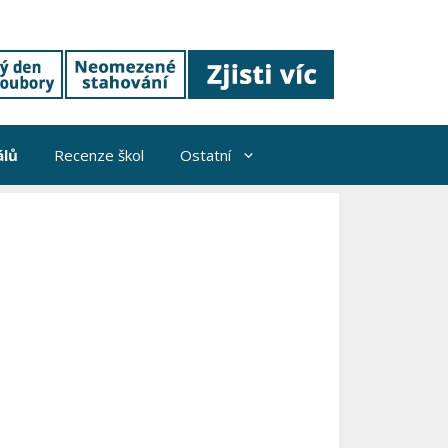
álů
Recenze škol
Ostatní