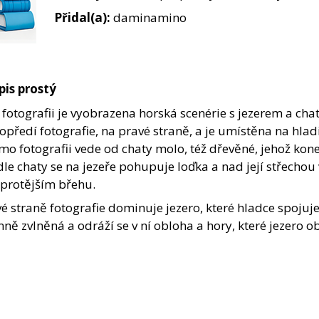
Přidal(a):
daminamino
pis prostý
fotografii je vyobrazena horská scenérie s jezerem a ch
opředí fotografie, na pravé straně, a je umístěna na hladin
o fotografii vede od chaty molo, též dřevěné, jehož kone
le chaty se na jezeře pohupuje loďka a nad její střecho
 protějším břehu.
é straně fotografie dominuje jezero, které hladce spojuj
ně zvlněná a odráží se v ní obloha a hory, které jezero o