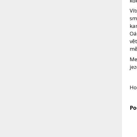
kde
Ví
smr
kam
Oá
vět
měl
Mez
jez
Ho
Po