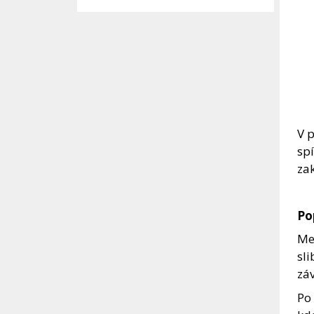
V p
sp
za
Po
Mez
sli
záv
Po 