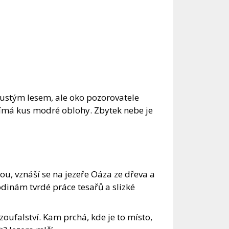
hustým lesem, ale oko pozorovatele
ímá kus modré oblohy. Zbytek nebe je
hou, vznáší se na jezeře Oáza ze dřeva a
odinám tvrdé práce tesařů a slizké
oufalství. Kam prchá, kde je to místo,