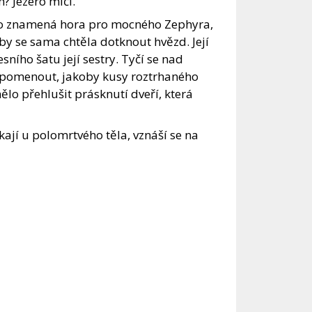
? Jezero mlčí.
. To znamená hora pro mocného Zephyra,
by se sama chtěla dotknout hvězd. Její
ního šatu její sestry. Tyčí se nad
pomenout, jakoby kusy roztrhaného
mělo přehlušit prásknutí dveří, která
ají u polomrtvého těla, vznáší se na