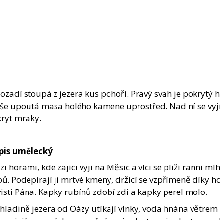
ozadí stoupá z jezera kus pohoří. Pravý svah je pokrytý 
íše upoutá masa holého kamene uprostřed. Nad ní se vyj
kryt mraky.
pis umělecký
i horami, kde zajíci vyjí na Měsíc a vlci se plíží ranní ml
bů. Podepírají ji mrtvé kmeny, držící se vzpřímeně díky h
isti Pána. Kapky rubínů zdobí zdi a kapky perel molo.
hladině jezera od Oázy utíkají vlnky, voda hnána větrem z