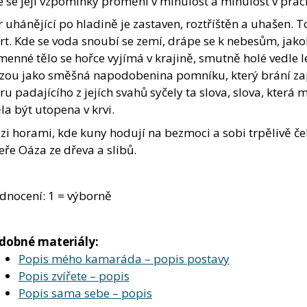
 se její vzpomínky promění v minulost a minulost v prach
tr uhánějící po hladině je zastaven, roztříštěn a uhašen
t. Kde se voda snoubí se zemí, drápe se k nebesům, jako
enné tělo se hořce vyjímá v krajině, smutně holé vedle les
zou jako směšná napodobenina pomníku, který brání za
ru padajícího z jejích svahů syčely ta slova, slova, která 
a být utopena v krvi.
i horami, kde kuny hodují na bezmoci a sobi trpělivě ček
eře Oáza ze dřeva a slibů.
dnocení: 1 = výborně
dobné materiály:
Popis mého kamaráda – popis postavy
Popis zvířete – popis
Popis sama sebe – popis