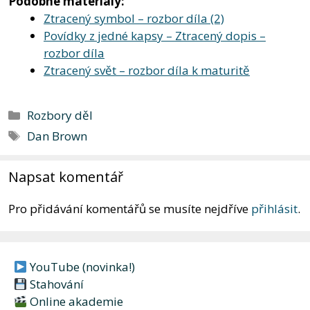
Podobné materiály:
Ztracený symbol – rozbor díla (2)
Povídky z jedné kapsy – Ztracený dopis –
rozbor díla
Ztracený svět – rozbor díla k maturitě
Rubriky
Rozbory děl
Štítky
Dan Brown
Napsat komentář
Pro přidávání komentářů se musíte nejdříve
přihlásit
.
YouTube (novinka!)
Stahování
Online akademie