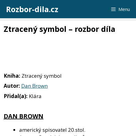
Přeskočit
Rozbor-dila.cz
Menu
na
obsah
Ztracený symbol – rozbor díla
Kniha:
Ztracený symbol
Autor:
Dan Brown
Přidal(a):
Klára
DAN BROWN
americký spisovatel 20.stol.