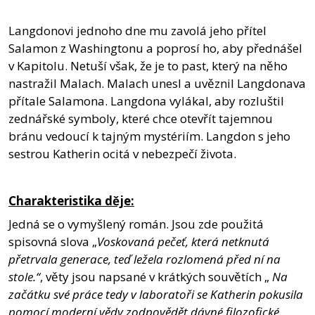
Langdonovi jednoho dne mu zavolá jeho přítel
Salamon z Washingtonu a poprosí ho, aby přednášel
v Kapitolu. Netuší však, že je to past, který na něho
nastražil Malach. Malach unesl a uvěznil Langdonava
přítale Salamona. Langdona vylákal, aby rozluštil
zednářské symboly, které chce otevřít tajemnou
bránu vedoucí k tajným mystériím. Langdon s jeho
sestrou Katherin ocitá v nebezpečí života.
Charakteristika děje:
Jedná se o vymyšlený román. Jsou zde použitá
spisovná slova „
Voskovaná pečeť, která netknutá
přetrvala generace, teď ležela rozlomená před ní na
stole.“
, věty jsou napsané v krátkých souvětích „
Na
začátku své práce tedy v laboratoři se Katherin pokusila
pomocí moderní vědy zodpovědět dávné filozofické