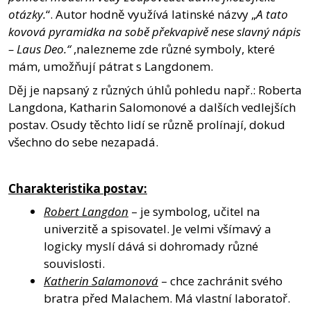
otázky.
“. Autor hodně využívá latinské názvy „
A tato
kovová pyramidka na sobě překvapivě nese slavný nápis
– Laus Deo.“
,nalezneme zde různé symboly, které
mám, umožňují pátrat s Langdonem.
Děj je napsaný z různých úhlů pohledu např.: Roberta
Langdona, Katharin Salomonové a dalších vedlejších
postav. Osudy těchto lidí se různě prolínají, dokud
všechno do sebe nezapadá.
Charakteristika postav:
Robert Langdon
– je symbolog, učitel na
univerzitě a spisovatel. Je velmi všímavý a
logicky myslí dává si dohromady různé
souvislosti.
Katherin Salamonová
– chce zachránit svého
bratra před Malachem. Má vlastní laboratoř.