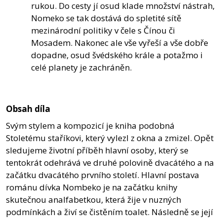
rukou. Do cesty jí osud klade množství nástrah,
Nomeko se tak dostává do spletité sítě
mezinárodní politiky v čele s Čínou či
Mosadem. Nakonec ale vše vyřeší a vše dobře
dopadne, osud švédského krále a potažmo i
celé planety je zachráněn.
Obsah díla
Svým stylem a kompozicí je kniha podobná
Stoletému staříkovi, který vylezl z okna a zmizel. Opět
sledujeme životní příběh hlavní osoby, který se
tentokrát odehrává ve druhé polovině dvacátého a na
začátku dvacátého prvního století. Hlavní postava
románu dívka Nombeko je na začátku knihy
skutečnou analfabetkou, která žije v nuzných
podmínkách a živí se čistěním toalet. Následně se její