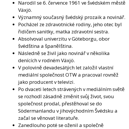
Narodil se 6. července 1961 ve švédském městě
Växjö.
Významný současný švédský prozaik a novinář.
Pocházel ze zdravotnické rodiny, jeho otec byl
řidičem sanitky, matka zdravotní sestra.
Absolvoval univerzitu v Göteborgu, obor
švédština a španělština.
Následně se živil jako novinář v několika
denících v rodném Växjö.
V polovině devadesátých let založil vlastní
mediální společnost OTW a pracoval rovněž
jako producent v televizi.
Po dvaceti letech strávených v mediálním světě
se rozhodl zásadně změnit svůj život, svou
společnost prodal, přestěhoval se do
Södermanlandu v jihovýchodním Švédsku a
začal se věnovat literatuře.
Zanedlouho poté se oženil a společně