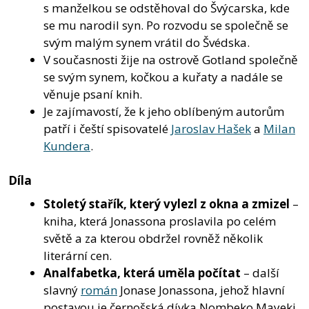
s manželkou se odstěhoval do Švýcarska, kde
se mu narodil syn. Po rozvodu se společně se
svým malým synem vrátil do Švédska.
V současnosti žije na ostrově Gotland společně
se svým synem, kočkou a kuřaty a nadále se
věnuje psaní knih.
Je zajímavostí, že k jeho oblíbeným autorům
patří i čeští spisovatelé
Jaroslav Hašek
a
Milan
Kundera
.
Díla
Stoletý stařík, který vylezl z okna a zmizel
–
kniha, která Jonassona proslavila po celém
světě a za kterou obdržel rovněž několik
literární cen.
Analfabetka, která uměla počítat
– další
slavný
román
Jonase Jonassona, jehož hlavní
postavou je černošská dívka Nombeko Mayeki.