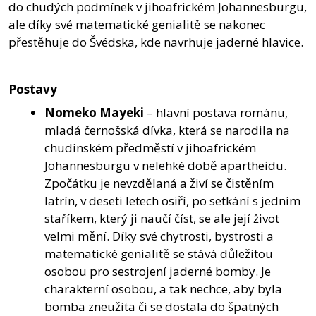
do chudých podmínek v jihoafrickém Johannesburgu,
ale díky své matematické genialitě se nakonec
přestěhuje do Švédska, kde navrhuje jaderné hlavice.
Postavy
Nomeko Mayeki
– hlavní postava románu,
mladá černošská dívka, která se narodila na
chudinském předměstí v jihoafrickém
Johannesburgu v nelehké době apartheidu.
Zpočátku je nevzdělaná a živí se čistěním
latrín, v deseti letech osiří, po setkání s jedním
staříkem, který ji naučí číst, se ale její život
velmi mění. Díky své chytrosti, bystrosti a
matematické genialitě se stává důležitou
osobou pro sestrojení jaderné bomby. Je
charakterní osobou, a tak nechce, aby byla
bomba zneužita či se dostala do špatných