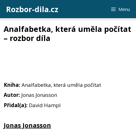
Přeskočit
Rozbor-dila.cz
Menu
na
obsah
Analfabetka, která uměla počítat
– rozbor díla
Kniha:
Analfabetka, která uměla počítat
Autor:
Jonas Jonasson
Přidal(a):
David Hampl
Jonas Jonasson