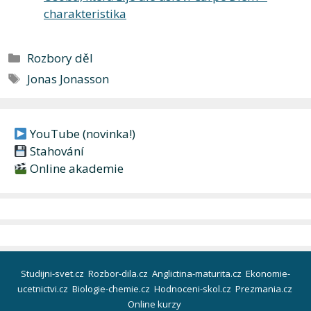
charakteristika
Rubriky
Rozbory děl
Štítky
Jonas Jonasson
YouTube (novinka!)
Stahování
Online akademie
Studijni-svet.cz
Rozbor-dila.cz
Anglictina-maturita.cz
Ekonomie-
ucetnictvi.cz
Biologie-chemie.cz
Hodnoceni-skol.cz
Prezmania.cz
Online kurzy