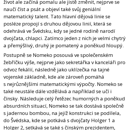
život ale začíná pomalu ale jistě změnit, nejprve se
naučí číst a psát a objeví také svůj geniální
matematický talent. Tato hlavní dějová linie se
posléze propojí s druhou dějovou linií, která se
odehrává ve Švédsku, kdy se jedné rodině narodí
dvojčata, chlapci. Zatímco jeden z nich je velmi chytrý
a přemýšlivý, druhý je pomatený a poněkud hloupý.
Postupně se Nomeko posouvá ve společenském
žebříčku výše, nejprve jako sekretářka v kanceláři pro
odvoz fekálií, následně jako uklízečka na tajné
vojenské základně, kde ale zároveň pomáhá
s nejrůznějšími matematickými výpočty. Nomeko se
také neustále dále vzdělává a například se učí i
čínsky. Následuje celý řetězec humorných a poněkud
absurdních situací, Nomeko se tak dostává společně
s jadernou bombou, na jejíž konstrukci se podílela,
do Švédska, kde se potkává s dvojčaty Holger 1 a
Holger 2, setkává se také s čínským prezidentem,