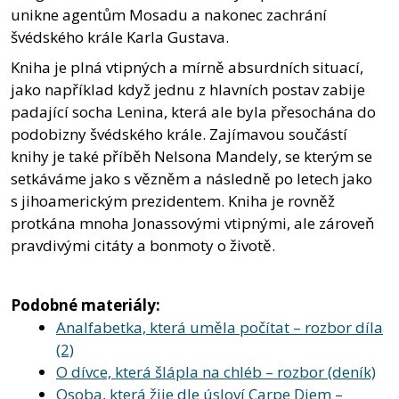
unikne agentům Mosadu a nakonec zachrání
švédského krále Karla Gustava.
Kniha je plná vtipných a mírně absurdních situací,
jako například když jednu z hlavních postav zabije
padající socha Lenina, která ale byla přesochána do
podobizny švédského krále. Zajímavou součástí
knihy je také příběh Nelsona Mandely, se kterým se
setkáváme jako s vězněm a následně po letech jako
s jihoamerickým prezidentem. Kniha je rovněž
protkána mnoha Jonassovými vtipnými, ale zároveň
pravdivými citáty a bonmoty o životě.
Podobné materiály:
Analfabetka, která uměla počítat – rozbor díla
(2)
O dívce, která šlápla na chléb – rozbor (deník)
Osoba, která žije dle úsloví Carpe Diem –