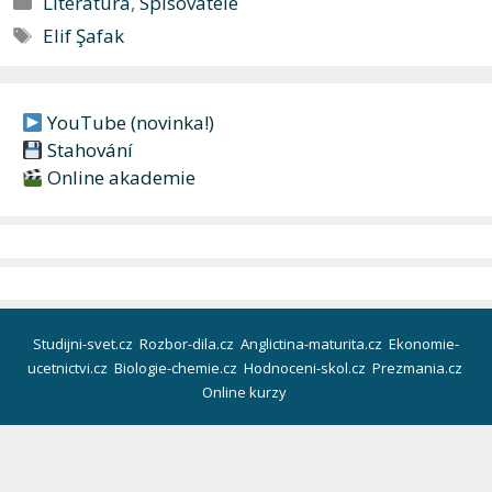
Literatura
,
Spisovatelé
Štítky
Elif Şafak
YouTube (novinka!)
Stahování
Online akademie
Studijni-svet.cz
Rozbor-dila.cz
Anglictina-maturita.cz
Ekonomie-
ucetnictvi.cz
Biologie-chemie.cz
Hodnoceni-skol.cz
Prezmania.cz
Online kurzy