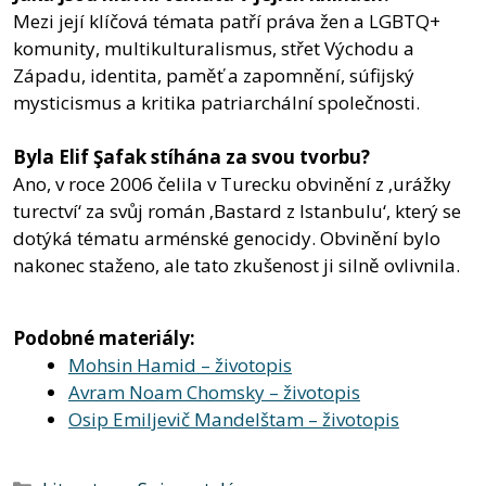
Mezi její klíčová témata patří práva žen a LGBTQ+
komunity, multikulturalismus, střet Východu a
Západu, identita, paměť a zapomnění, súfijský
mysticismus a kritika patriarchální společnosti.
Byla Elif Şafak stíhána za svou tvorbu?
Ano, v roce 2006 čelila v Turecku obvinění z ‚urážky
turectví‘ za svůj román ‚Bastard z Istanbulu‘, který se
dotýká tématu arménské genocidy. Obvinění bylo
nakonec staženo, ale tato zkušenost ji silně ovlivnila.
Podobné materiály:
Mohsin Hamid – životopis
Avram Noam Chomsky – životopis
Osip Emiljevič Mandelštam – životopis
Rubriky