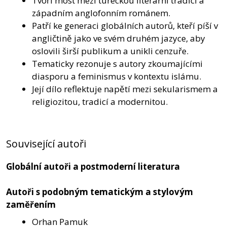
Tvoří most mezi tureckou literární tradicí a
západním anglofonním románem.
Patří ke generaci globálních autorů, kteří píší v
angličtině jako ve svém druhém jazyce, aby
oslovili širší publikum a unikli cenzuře.
Tematicky rezonuje s autory zkoumajícími
diasporu a feminismus v kontextu islámu.
Její dílo reflektuje napětí mezi sekularismem a
religiozitou, tradicí a modernitou.
Související autoři
Globální autoři a postmoderní literatura
Autoři s podobným tematickým a stylovým
zaměřením
Orhan Pamuk