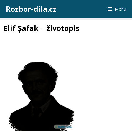
Přeskočit
Rozbor-dila.cz
Menu
na
obsah
Elif Şafak – životopis