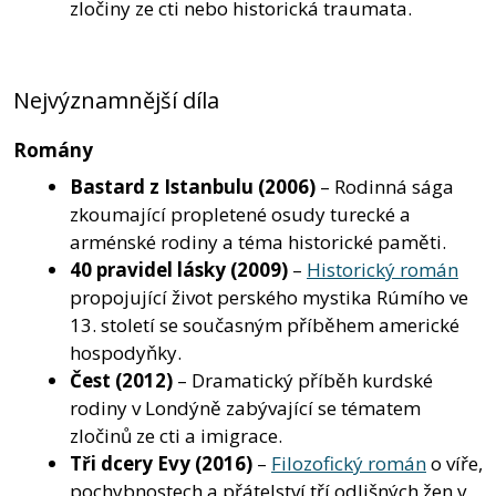
zločiny ze cti nebo historická traumata.
Nejvýznamnější díla
Romány
Bastard z Istanbulu
(2006)
– Rodinná sága
zkoumající propletené osudy turecké a
arménské rodiny a téma historické paměti.
40 pravidel lásky
(2009)
–
Historický román
propojující život perského mystika Rúmího ve
13. století se současným příběhem americké
hospodyňky.
Čest
(2012)
– Dramatický příběh kurdské
rodiny v Londýně zabývající se tématem
zločinů ze cti a imigrace.
Tři dcery Evy
(2016)
–
Filozofický román
o víře,
pochybnostech a přátelství tří odlišných žen v