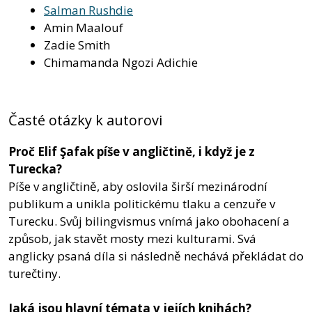
Salman Rushdie
Amin Maalouf
Zadie Smith
Chimamanda Ngozi Adichie
Časté otázky k autorovi
Proč Elif Şafak píše v angličtině, i když je z
Turecka?
Píše v angličtině, aby oslovila širší mezinárodní
publikum a unikla politickému tlaku a cenzuře v
Turecku. Svůj bilingvismus vnímá jako obohacení a
způsob, jak stavět mosty mezi kulturami. Svá
anglicky psaná díla si následně nechává překládat do
turečtiny.
Jaká jsou hlavní témata v jejích knihách?