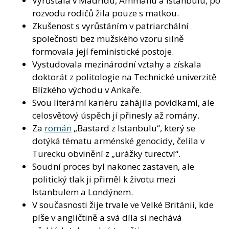
Vyrůstala v Madridu, Ammánu a Istanbulu, po
rozvodu rodičů žila pouze s matkou.
Zkušenost s vyrůstáním v patriarchální
společnosti bez mužského vzoru silně
formovala její feministické postoje.
Vystudovala mezinárodní vztahy a získala
doktorát z politologie na Technické univerzitě
Blízkého východu v Ankaře.
Svou literární kariéru zahájila povídkami, ale
celosvětový úspěch jí přinesly až romány.
Za
román
„Bastard z Istanbulu“, který se
dotýká tématu arménské genocidy, čelila v
Turecku obvinění z „urážky turectví“.
Soudní proces byl nakonec zastaven, ale
politický tlak ji přiměl k životu mezi
Istanbulem a Londýnem.
V současnosti žije trvale ve Velké Británii, kde
píše v angličtině a svá díla si nechává