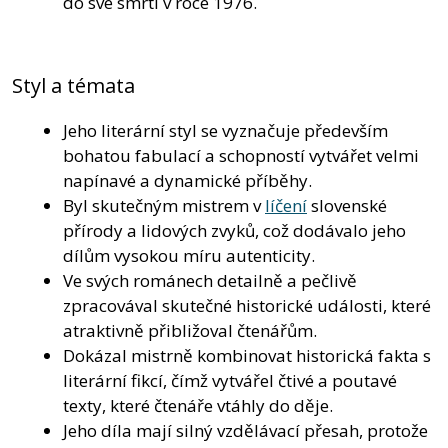
do své smrti v roce 1976.
Styl a témata
Jeho literární styl se vyznačuje především
bohatou fabulací a schopností vytvářet velmi
napínavé a dynamické příběhy.
Byl skutečným mistrem v
líčení
slovenské
přírody a lidových zvyků, což dodávalo jeho
dílům vysokou míru autenticity.
Ve svých románech detailně a pečlivě
zpracovával skutečné historické události, které
atraktivně přibližoval čtenářům.
Dokázal mistrně kombinovat historická fakta s
literární fikcí, čímž vytvářel čtivé a poutavé
texty, které čtenáře vtáhly do děje.
Jeho díla mají silný vzdělávací přesah, protože