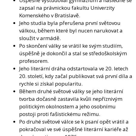
Úspěšně vystudoval gymnázium a následně se
zapsal na právnickou fakultu Univerzity
Komenského v Bratislavě.
Jeho studia byla přerušena první světovou
válkou, během které byl nucen narukovat a
sloužit v armádě.
Po skončení války se vrátil ke svým studiím,
úspěšně je dokončil a stal se středoškolským
profesorem.
Jeho literární dráha odstartovala ve 20. letech
20. století, kdy začal publikovat svá první díla a
rychle si získal popularitu.
Během druhé světové války se jeho literární
tvorba dočasně zastavila kvůli nepříznivým
politickým okolnostem a jeho osobnímu
postoji proti fašistickému režimu.
Po druhé světové válce se k psaní opět vrátil a
pokračoval ve své úspěšné literární kariéře až