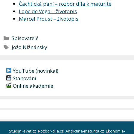
Čachtická paní – rozbor díla k maturitě
Lope de Vega – životopis
Marcel Proust – životopis
Rubriky
Spisovatelé
Štítky
Jožo Nižnánsky
YouTube (novinka!)
Stahování
Online akademie
Studijni-svet.cz
Rozbor-dila.cz
Anglictina-maturita.cz
Ekonomie-