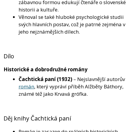
zábavnou formou edukují čtenáře o slovenské
historii a kultuře.
Věnoval se také hluboké psychologické studii
svých hlavních postav, což je patrné zejména v
jeho nejznámějších dílech.
Dílo
Historické a dobrodružné romány
Čachtická paní
(1932)
– Nejslavnější autorův
román
, který vypráví příběh Alžběty Báthory,
známé též jako Krvavá grófka.
Děj knihy Čachtická paní
Román je zasazen do reálných historických