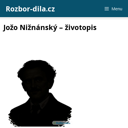
Přeskočit
Rozbor-dila.cz
Menu
na
obsah
Jožo Nižnánský – životopis