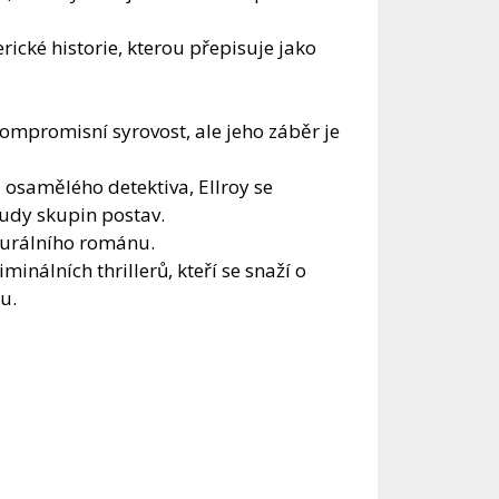
cké historie, kterou přepisuje jako
ekompromisní syrovost, ale jeho záběr je
a osamělého detektiva, Ellroy se
udy skupin postav.
durálního románu.
minálních thrillerů, kteří se snaží o
u.