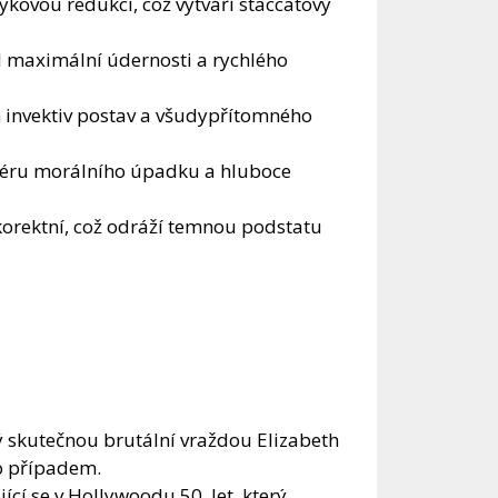
zykovou redukcí, což vytváří staccatový
l maximální údernosti a rychlého
h invektiv postav a všudypřítomného
féru morálního úpadku a hluboce
korektní, což odráží temnou podstatu
 skutečnou brutální vraždou Elizabeth
to případem.
ící se v Hollywoodu 50. let, který