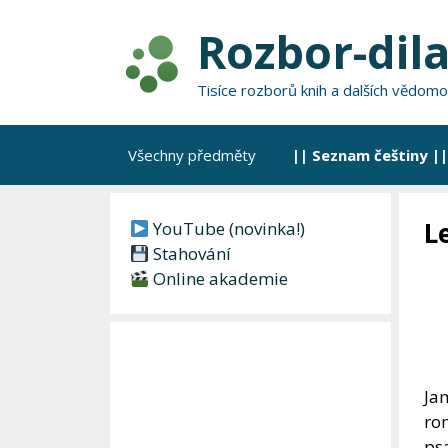
Přeskočit
Rozbor-dila
na
obsah
Tisíce rozborů knih a dalších vědomo
Všechny předměty
|| Seznam češtiny ||
L
YouTube (novinka!)
Stahování
Online akademie
Ja
rom
psa