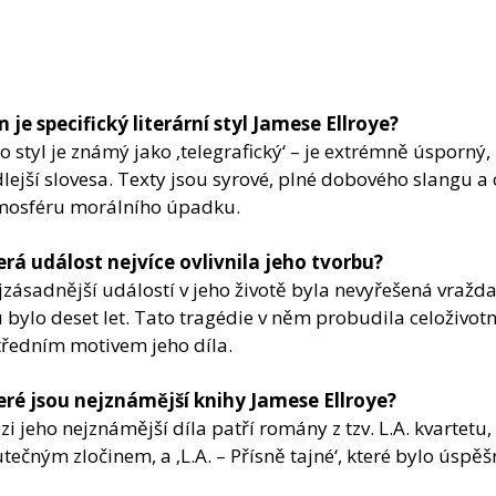
 je specifický literární styl Jamese Ellroye?
o styl je známý jako ‚telegrafický‘ – je extrémně úsporný
lejší slovesa. Texty jsou syrové, plné dobového slangu a 
mosféru morálního úpadku.
erá událost nejvíce ovlivnila jeho tvorbu?
zásadnější událostí v jeho životě byla nevyřešená vražd
bylo deset let. Tato tragédie v něm probudila celoživotní
tředním motivem jeho díla.
eré jsou nejznámější knihy Jamese Ellroye?
i jeho nejznámější díla patří romány z tzv. L.A. kvartetu,
tečným zločinem, a ‚L.A. – Přísně tajné‘, které bylo úspě