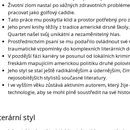
Životní zlom nastal po vážných zdravotních problémech
pracovat jako golfový caddie.
Tato práce mu poskytla klid a prostor potřebný pro za
Jeho první knihy těžily z tradice americké drsné školy,
Quartet našel svůj unikátní a nezaměnitelný hlas.
Prostřednictvím psaní se mu podařilo ovládnout své 
traumatické vzpomínky do komplexních literárních d
V pozdější fázi kariéry se posunul od lokálních krim
freskám mapujícím americkou politiku druhé poloviny
Jeho styl se stal ještě radikálnějším a údernějším, čí
nejosobitějších stylistů současné literatury.
I ve vyšším věku zůstává aktivním autorem, který ži
technologie, aby se mohl plně soustředit na své histor
terární styl