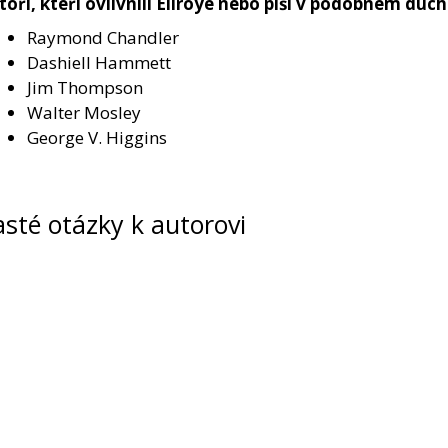
toři, kteří ovlivnili Ellroye nebo píší v podobném duc
Raymond Chandler
Dashiell Hammett
Jim Thompson
Walter Mosley
George V. Higgins
sté otázky k autorovi