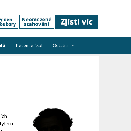
álů
Recenze škol
Ostatní
ích
stylem
a