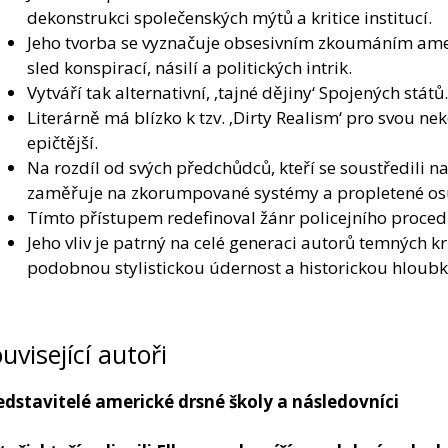
dekonstrukci společenských mýtů a kritice institucí.
Jeho tvorba se vyznačuje obsesivním zkoumáním ameri
sled konspirací, násilí a politických intrik.
Vytváří tak alternativní, ‚tajné dějiny‘ Spojených států.
Literárně má blízko k tzv. ‚Dirty Realism‘ pro svou n
epičtější.
Na rozdíl od svých předchůdců, kteří se soustředili n
zaměřuje na zkorumpované systémy a propletené os
Tímto přístupem redefinoval žánr policejního proce
Jeho vliv je patrný na celé generaci autorů temných kri
podobnou stylistickou údernost a historickou hloubk
uvisející autoři
edstavitelé americké drsné školy a následovníci