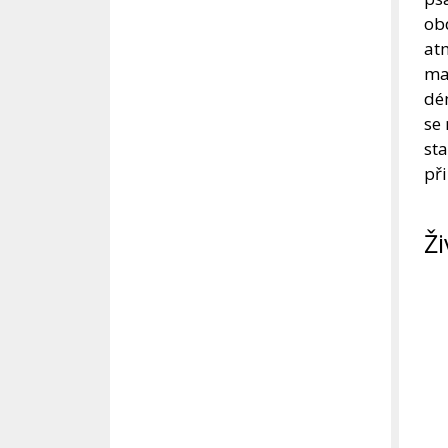
ob
atm
mat
dém
se 
st
při
Ži