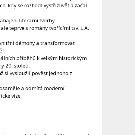
, kdy se rozhodl vystřízlivět a začal
hájení literární tvorby.
 ale teprve s romány tvořícími tzv. L.A.
vnitřní démony a transformovat
ěl.
inálních příběhů k velkým historickým
 20. století.
mž si vysloužil pověst jednoho z
je osaměle a odmítá moderní
ické vize.