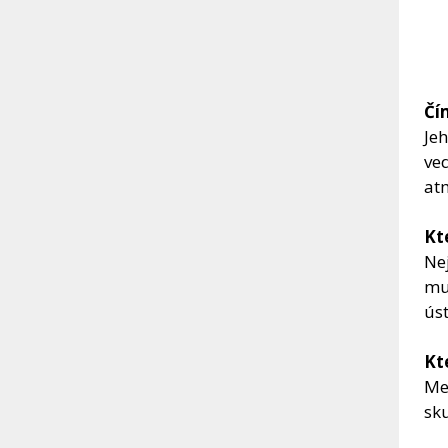
Čím
Jeh
ved
at
Kt
Nej
mu 
ús
Kt
Mez
sku