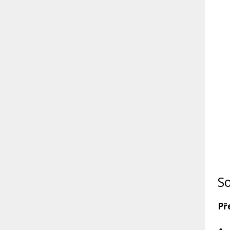
So
Př