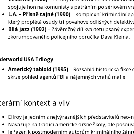
spojuje hon na komunisty s pátráním po sériovém vr
L.A. – Přísně tajné
(1990)
– Komplexní kriminální epo
který proplétá osudy tří povahově odlišných detektiv
Bílá jazz
(1992)
– Závěrečný díl kvartetu psaný expe
zkorumpovaného policejního poručíka Dava Kleina.
derworld USA Trilogy
Americký tabloid
(1995)
– Rozsáhlá historická fikce
skrze pohled agentů FBI a nájemných vrahů mafie.
terární kontext a vliv
Ellroy je jedním z nejvýraznějších představitelů neo-
Navazuje na tradici americké drsné školy, ale posouvá
Je řazen k postmoderním autorům kriminálního žánru, 