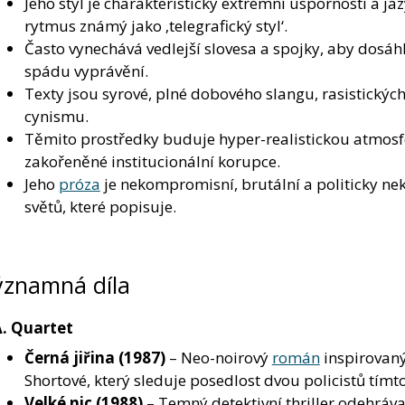
Jeho styl je charakteristický extrémní úsporností a ja
rytmus známý jako ‚telegrafický styl‘.
Často vynechává vedlejší slovesa a spojky, aby dosáh
spádu vyprávění.
Texty jsou syrové, plné dobového slangu, rasistickýc
cynismu.
Těmito prostředky buduje hyper-realistickou atmos
zakořeněné institucionální korupce.
Jeho
próza
je nekompromisní, brutální a politicky ne
světů, které popisuje.
ýznamná díla
A. Quartet
Černá jiřina
(1987)
– Neo-noirový
román
inspirovaný
Shortové, který sleduje posedlost dvou policistů tím
Velké nic
(1988)
– Temný detektivní thriller odehrávaj