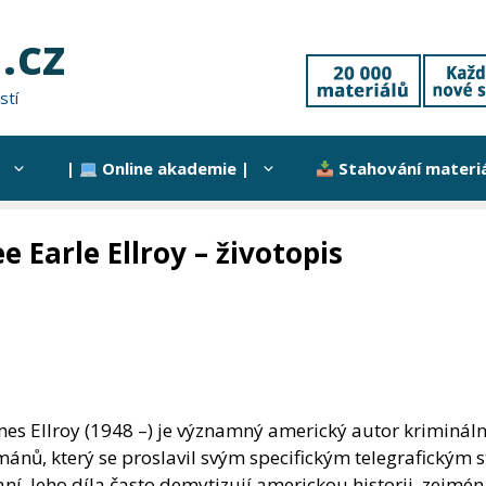
.cz
stí
|
Online akademie |
Stahování materi
ee Earle Ellroy – životopis
mes Ellroy (1948 –) je významný americký autor krimináln
ánů, který se proslavil svým specifickým telegrafickým 
ní. Jeho díla často demytizují americkou historii, zejmén