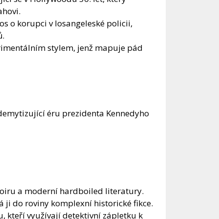
ahovi.
s o korupci v losangeleské policii,
ů.
rimentálním stylem, jenž mapuje pád
 demytizující éru prezidenta Kennedyho
noiru a moderní hardboiled literatury.
 ji do roviny komplexní historické fikce.
kteří využívají detektivní zápletku k