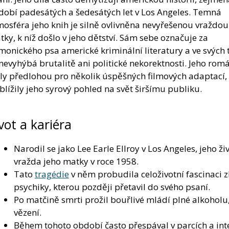
dobí padesátých a šedesátých let v Los Angeles. Temná
osféra jeho knih je silně ovlivněna nevyřešenou vraždou
ky, k níž došlo v jeho dětství. Sám sebe označuje za
onického psa americké kriminální literatury a ve svých 
nevyhýbá brutalitě ani politické nekorektnosti. Jeho rom
aly předlohou pro několik úspěšných filmových adaptací, 
blížily jeho syrový pohled na svět širšímu publiku.
vot a kariéra
Narodil se jako Lee Earle Ellroy v Los Angeles, jeho ž
vražda jeho matky v roce 1958.
Tato
tragédie
v něm probudila celoživotní fascinaci 
psychiky, kterou později přetavil do svého psaní.
Po matčině smrti prožil bouřlivé mládí plné alkoholu
vězení.
Během tohoto období často přespával v parcích a int