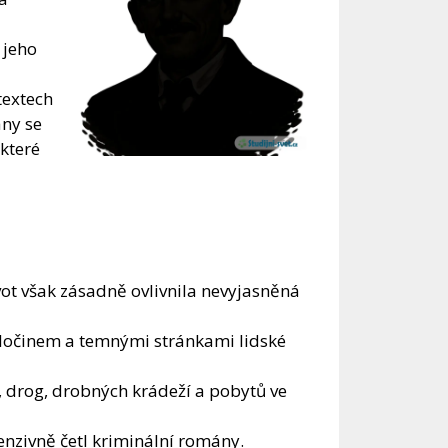
 jeho
textech
ány se
které
ivot však zásadně ovlivnila nevyjasněná
zločinem a temnými stránkami lidské
, drog, drobných krádeží a pobytů ve
enzivně četl kriminální romány.