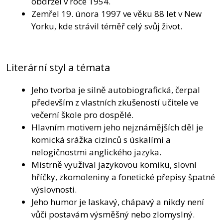
obdržel v roce 1954.
Zemřel 19. února 1997 ve věku 88 let v New
Yorku, kde strávil téměř celý svůj život.
Literární styl a témata
Jeho tvorba je silně autobiografická, čerpal
především z vlastních zkušeností učitele ve
večerní škole pro dospělé.
Hlavním motivem jeho nejznámějších děl je
komická srážka cizinců s úskalími a
nelogičnostmi anglického jazyka.
Mistrně využíval jazykovou komiku, slovní
hříčky, zkomoleniny a fonetické přepisy špatné
výslovnosti.
Jeho humor je laskavý, chápavý a nikdy není
vůči postavám výsměšný nebo zlomyslný.