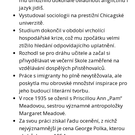
mu umožnilo dokonale ovládnout angličtinu i
jazyk jidiš.
Vystudoval sociologii na prestižní Chicagské
univerzitě.
Studium dokončil v období vrcholící
hospodářské krize, což mu zpočátku velmi
ztížilo hledání odpovídajícího uplatnění.
Rozhodl se pro dráhu učitele a začal si
přivydělávat ve večerní škole zaměřené na
vzdělávání dospělých přistěhovalců.
Práce s imigranty ho plně nevytěžovala, ale
poskytla mu obrovské množství inspirace pro
jeho budoucí literární tvorbu.
V roce 1935 se oženil s Priscillou Ann „Pam“
Meadovou, sestrou významné antropoložky
Margaret Meadové.
Za svou práci získal řadu ocenění, z nichž
nejvýznamnější je cena George Polka, kterou