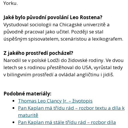
Yorku.
Jaké bylo původní povolání Leo Rostena?
Vystudoval sociologii na Chicagské univerzitě a
původně pracoval jako učitel. Později se stal
úspěšným spisovatelem, scenáristou a lexikografem.
Z jakého prostředí pocházel?
Narodil se v polské Lodži do židovské rodiny. Ve dvou
letech se s rodinou přestěhoval do USA, vyrůstal tedy
v bilingvním prostředí a ovládal angličtinu i jidiš.
Podobné materiály:
Thomas Leo Clancy Jr. – životopis
Pan Kaplan má třídu rád – rozbor textu a díla k
maturitě
Pan Kaplan má stále třídu rád – rozbor díla