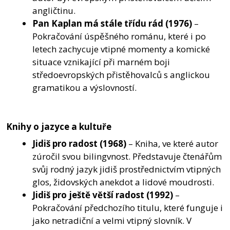
angličtinu.
Pan Kaplan má stále třídu rád
(1976)
–
Pokračování úspěšného románu, které i po
letech zachycuje vtipné momenty a komické
situace vznikající při marném boji
středoevropských přistěhovalců s anglickou
gramatikou a výslovností.
Knihy o jazyce a kultuře
Jidiš pro radost
(1968)
– Kniha, ve které autor
zúročil svou bilingvnost. Představuje čtenářům
svůj rodný jazyk jidiš prostřednictvím vtipných
glos, židovských anekdot a lidové moudrosti.
Jidiš pro ještě větší radost
(1992)
–
Pokračování předchozího titulu, které funguje i
jako netradiční a velmi vtipný slovník. V