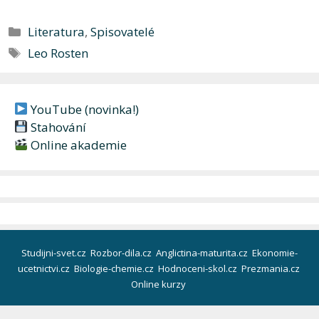
Rubriky
Literatura
,
Spisovatelé
Štítky
Leo Rosten
YouTube (novinka!)
Stahování
Online akademie
Studijni-svet.cz
Rozbor-dila.cz
Anglictina-maturita.cz
Ekonomie-
ucetnictvi.cz
Biologie-chemie.cz
Hodnoceni-skol.cz
Prezmania.cz
Online kurzy