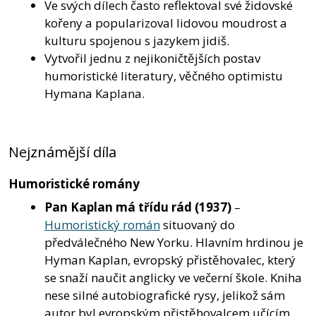
Ve svých dílech často reflektoval své židovské
kořeny a popularizoval lidovou moudrost a
kulturu spojenou s jazykem jidiš.
Vytvořil jednu z nejikoničtějších postav
humoristické literatury, věčného optimistu
Hymana Kaplana.
Nejznámější díla
Humoristické romány
Pan Kaplan má třídu rád
(1937)
–
Humoristický román
situovaný do
předválečného New Yorku. Hlavním hrdinou je
Hyman Kaplan, evropský přistěhovalec, který
se snaží naučit anglicky ve večerní škole. Kniha
nese silné autobiografické rysy, jelikož sám
autor byl evropským přistěhovalcem učícím