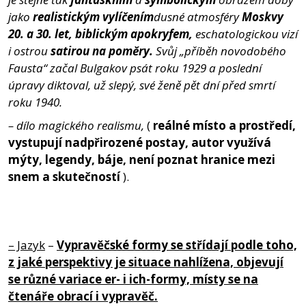
jako
realistickým vylíčením
dusné atmosféry
Moskvy
20. a 30. let, biblickým apokryfem,
eschatologickou vizí
i ostrou
satirou na poměry.
Svůj „příběh novodobého
Fausta“ začal Bulgakov psát roku 1929 a poslední
úpravy diktoval, už slepý, své ženě pět dní před smrtí
roku 1940.
– dílo magického realismu,
(
reálné místo a prostředí,
vystupují nadpřirozené postay, autor využívá
mýty, legendy, báje, není poznat hranice mezi
snem a skutečností
).
– Jazyk
–
Vypravěčské formy se střídají podle toho,
z jaké perspektivy je situace nahlížena, objevují
se různé variace er- i ich-formy, místy se na
čtenáře obrací i vypravěč.