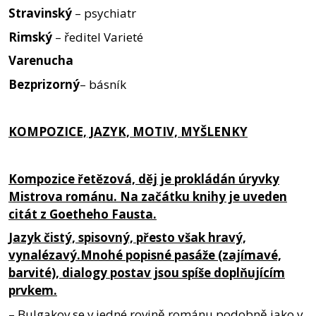
Stravinský
– psychiatr
Rimský
– ředitel Varieté
Varenucha
Bezprizorný
– básník
KOMPOZICE, JAZYK, MOTIV, MYŠLENKY
Kompozice řetězová, děj je prokládán úryvky
Mistrova románu. Na začátku knihy je uveden
citát z Goetheho Fausta.
Jazyk čistý, spisovný, přesto však hravý,
vynalézavý.Mnohé popisné pasáže (zajímavé,
barvité), dialogy postav jsou spíše doplňujícím
prvkem.
– Bulgakov se v jedné rovině románu podobně jako v