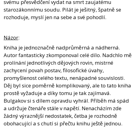
svému přesvědčení vydat na smrt zaujatému
starozákonnímu soudu. Pilát je ješitný, špatně se
rozhoduje, myslí jen na sebe a své pohodlí.
Názor
:
Kniha je jednoznačně nadprůměrná a nádherná.
Autor fantasticky zkomponoval celé dílo. Nadchlo mě
prolínání jednotlivých dějových rovin, mistrné
zachycení povah postav, filosofické úvahy,
promyšlenost celého textu, nenápadné souvislosti.
Děj byl sice poměrně komplikovaný, ale to tato kniha
prostě vyžaduje a díky tomu je tak zajímavá.
Bulgakov si s dílem opravdu vyhrál. Příběh má spád
a udržuje čtenáře stále v napětí. Nenacházím zde
žádný výraznější nedostatek, četba je rozhodně
obohacující a s chutí si přečtu knihu ještě jednou.