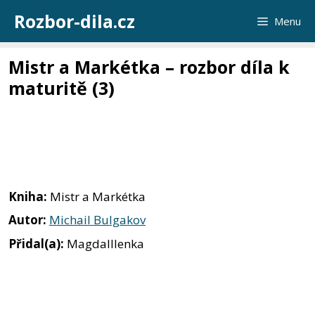
Přeskočit
Rozbor-dila.cz
Menu
na
obsah
Mistr a Markétka – rozbor díla k
maturitě (3)
Kniha:
Mistr a Markétka
Autor:
Michail Bulgakov
Přidal(a):
Magdalllenka