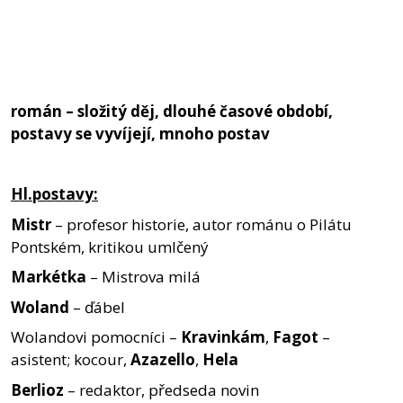
román – složitý děj, dlouhé časové období,
postavy se vyvíjejí, mnoho postav
Hl.postavy:
Mistr
– profesor historie, autor románu o Pilátu
Pontském, kritikou umlčený
Markétka
– Mistrova milá
Woland
– ďábel
Wolandovi pomocníci –
Kravinkám
,
Fagot
–
asistent; kocour,
Azazello
,
Hela
Berlioz
– redaktor, předseda novin