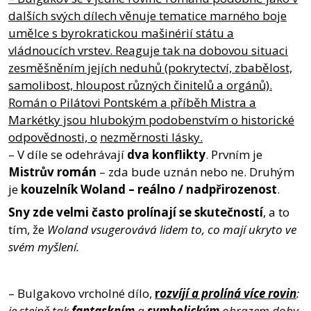
dalších svých dílech věnuje tematice marného boje
umělce s byrokratickou mašinérií státu a
vládnoucích vrstev. Reaguje tak na dobovou situaci
zesměšněním jejích neduhů (pokrytectví, zbabělost,
samolibost, hloupost různých činitelů a orgánů).
Román o Pilátovi Pontském a příběh Mistra a
Markétky jsou hlubokým podobenstvím o historické
odpovědnosti, o
nezměrnosti lásky.
– V díle se odehrávají
dva konflikty
. Prvním je
Mistrův román
– zda bude uznán nebo ne. Druhým
je
kouzelník Woland – reálno / nadpřirozenost
.
Sny zde velmi často prolínají se skutečností
, a to
tím, že
Woland vsugerovává lidem to, co mají ukryto ve
svém myšlení.
– Bulgakovo vrcholné dílo,
r
ozvíjí a prolíná více rovin
:
je stejně tak
fantaskním
a
symbolickým
obrazem doby