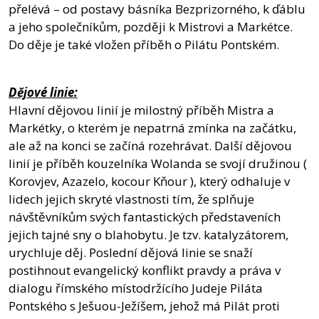
přelévá – od postavy básníka Bezprizorného, k ďáblu
a jeho společníkům, později k Mistrovi a Markétce.
Do děje je také vložen příběh o Pilátu Pontském.
Dějové linie:
Hlavní dějovou linií je milostný příběh Mistra a
Markétky, o kterém je nepatrná zmínka na začátku,
ale až na konci se začíná rozehrávat. Další dějovou
linií je příběh kouzelníka Wolanda se svojí družinou (
Korovjev, Azazelo, kocour Kňour ), který odhaluje v
lidech jejich skryté vlastnosti tím, že splňuje
návštěvníkům svých fantastických představeních
jejich tajné sny o blahobytu. Je tzv. katalyzátorem,
urychluje děj. Poslední dějová linie se snaží
postihnout evangelický konflikt pravdy a práva v
dialogu římského místodržícího Judeje Piláta
Pontského s Ješuou-Ježíšem, jehož má Pilát proti