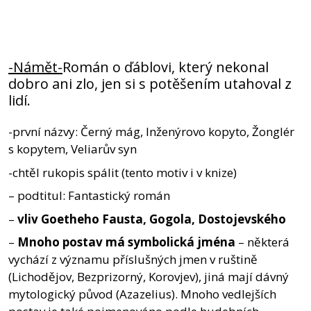
-Námět-
Román o ďáblovi, který nekonal
dobro ani zlo, jen si s potěšením utahoval z
lidí.
-první názvy: Černý mág, Inženýrovo kopyto, Žonglér
s kopytem, Veliarův syn
-chtěl rukopis spálit (tento motiv i v knize)
– podtitul: Fantastický román
–
vliv Goetheho Fausta, Gogola, Dostojevského
–
Mnoho postav má symbolická jména
– některá
vychází z významu příslušných jmen v ruštině
(Lichodějov, Bezprizorný, Korovjev), jiná mají dávný
mytologický původ (Azazelius). Mnoho vedlejších