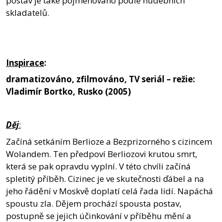
postav je také pojmenováno podle hudebních
skladatelů.
Inspirace
:
dramatizováno, zfilmováno, TV seriál – režie:
Vladimír Bortko, Rusko (2005)
Děj
:
Začíná setkáním Berlioze a Bezprizorného s cizincem
Wolandem. Ten předpoví Berliozovi krutou smrt,
která se pak opravdu vyplní. V této chvíli začíná
spletitý příběh. Cizinec je ve skutečnosti ďábel a na
jeho řádění v Moskvě doplatí celá řada lidí. Napáchá
spoustu zla. Dějem prochází spousta postav,
postupně se jejich účinkování v příběhu mění a