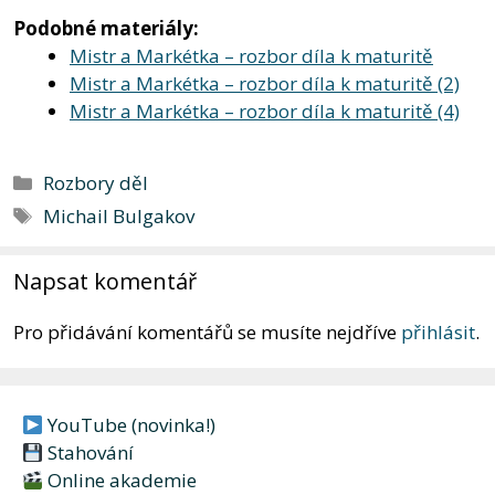
Podobné materiály:
Mistr a Markétka – rozbor díla k maturitě
Mistr a Markétka – rozbor díla k maturitě (2)
Mistr a Markétka – rozbor díla k maturitě (4)
Rubriky
Rozbory děl
Štítky
Michail Bulgakov
Napsat komentář
Pro přidávání komentářů se musíte nejdříve
přihlásit
.
YouTube (novinka!)
Stahování
Online akademie