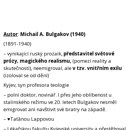
Autor
:
Michail A. Bulgakov (1940)
(1891-1940)
– vynikající ruský prozaik,
představitel světové
prózy, magického realismu,
(pomezí reality a
skutečnosti), neemigroval, ale
v tzv. vnitřním exilu
(izoloval se od dění)¨
Kyjev, syn profesora teologie
– polní doktor, novinář. I přes jeho oblíbenost u
stalinského režimu ve 20. letech Bulgakov nesměl
emigrovat ani navštívit své bratry na západě.
– ♥Taťánou Lappovou
– Lékařskou fakultu Kyjevské university a přestěhoval