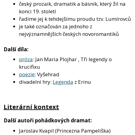
český prozaik, dramatik a básník, který žil na
konci 19. století
řadíme jej k tehdejšímu proudu tzv. Lumírovců
je také označován za jednoho z
nejvýznamnějších českých novoromantiků
Další díla:
próza
: Jan Maria Plojhar , Tři legendy o
krucifixu
poezie
: Vyšehrad
divadelní hry:
Legenda
z Erinu
Literární kontext
Další autoři pohádkových dramat:
Jaroslav Kvapil (Princezna Pampeliška)