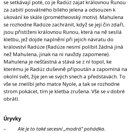
se setkávají poté, co je Radúz zajat královnou Runou
za zabití posvátného bílého jelena a odsouzen k
ukování ke skále (prométheovský motiv). Mahulena
se rozhodne Radúze zachránit, když se její čin zdaří,
jsou přistiženi královnou Runou, která na ně sesílá
kletbu, jež dojde naplnění při jejich návratu do
království Radúze (Radúze nesmí políbit žádná jiná
než Mahulena, jinak na ni navždy zapomene).
Mahulena je nešťastná a stává se z ní topol, ke
kterému je Radúz duševně připoután a zapomíná na
okolní svět, žije jen ve svých snech a představách. To
vše se znelíbí jeho matce Nyole, a tak se rozhodne
strom pokácet, tím je kletba zrušena. Vše se v dobré
obrátí.
Úryvky
– Ale je to také secesní „modrá“ pohádka.