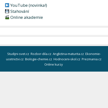
YouTube (novinka!)
Stahování
Online akademie
Studijni-svet.cz
Rozbor-dila.cz
Anglictina-maturita.cz
Ekonomie-
ucetnictvi.cz
Biologie-chemie.cz
Hodnoceni-skol.cz
Prezmania.cz
Online kurzy