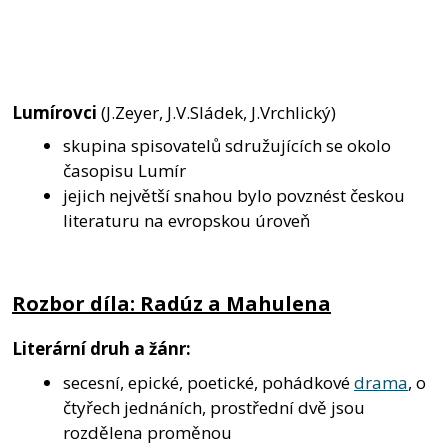
Lumírovci
(J.Zeyer, J.V.Sládek, J.Vrchlický)
skupina spisovatelů sdružujících se okolo
časopisu Lumír
jejich největší snahou bylo povznést českou
literaturu na evropskou úroveň
Rozbor díla: Radúz a Mahulena
Literární druh a žánr:
secesní, epické, poetické, pohádkové
drama
, o
čtyřech jednáních, prostřední dvě jsou
rozdělena proměnou