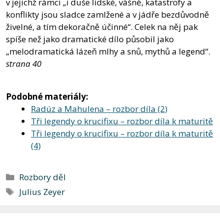
v jejichž rámci „i duše lidské, vášně, katastrofy a
konflikty jsou sladce zamlžené a v jádře bezdůvodně
živelné, a tím dekoračně účinné“. Celek na něj pak
spíše než jako dramatické dílo působil jako
„melodramatická lázeň mlhy a snů, mythů a legend“.
strana 40
Podobné materiály:
Radúz a Mahulena – rozbor díla (2)
Tři legendy o krucifixu – rozbor díla k maturitě
Tři legendy o krucifixu – rozbor díla k maturitě
(4)
Rubriky
Rozbory děl
Štítky
Julius Zeyer