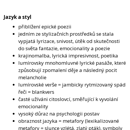
Jazyk a styl
přiblížení epické poezii
jedním ze stylizačních prostředků se stala
vypjatá lyrizace, snivost, útěk od skutečnosti
do světa fantazie, emocionality a poezie
krajinomalba, lyrická impresivnost, poetika
lumírovsky mnohomluvné lyrické pasáže, které
způsobují zpomalení děje a následný pocit
melancholie
lumírovské verše = jambicky rytmizovaný spád
řeči = blankvers
časté užíváni citoslovcí, směřující k vyvolání
emocionality
vysoký důraz na psychologii postav
obraznost jazyka = metafory (lexikalizované
metafory = slunce vzlétá, zlatý pták), symboly