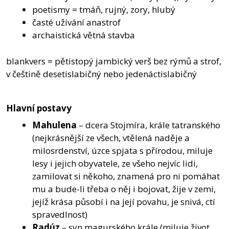
poetismy = tmáň, rujný, zory, hlubý
časté užívání anastrof
archaistická větná stavba
blankvers = pětistopý jambický verš bez rýmů a strof,
v češtině desetislabičný nebo jedenáctislabičný
Hlavní postavy
Mahulena
– dcera Stojmíra, krále tatranského
(nejkrásnější ze všech, vtělená naděje a
milosrdenství, úzce spjata s přírodou, miluje
lesy i jejich obyvatele, ze všeho nejvíc lidi,
zamilovat si někoho, znamená pro ni pomáhat
mu a bude-li třeba o něj i bojovat, žije v zemi,
jejíž krása působí i na její povahu, je snivá, ctí
spravedlnost)
Radúz
– syn magurského krále (miluje život,