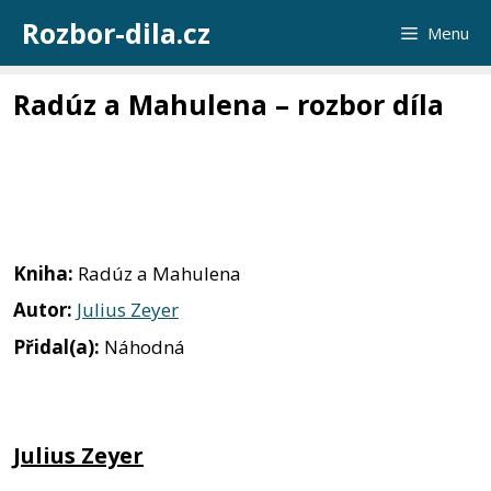
Přeskočit
Rozbor-dila.cz
Menu
na
obsah
Radúz a Mahulena – rozbor díla
Kniha:
Radúz a Mahulena
Autor:
Julius Zeyer
Přidal(a):
Náhodná
Julius Zeyer