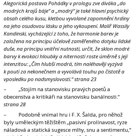
Alegorická postava Pohádky v prologu zve diváka „do
modrých krajů báje“ a „modrý“ je také hlavní psychický
obsah celého kusu, kletbou vyvolané zapomnění hrdiny
na jeho osudovou lásku a jeho vykoupení. Malíř Wassily
Kandinski, vycházející z toho, že harmonie barev je
založena na principu účelově zaměřeného dotyku lidské
duše, na principu vnitřní nutnosti, určit, že sklon modré
barvy k evokaci hloubky a niternosti roste úměrně s její
intenzitou: „Čím hlubší modrá, tím naléhavěji vyzývá
k pouti za nekonečnem a vyvolává touhu po čistotě a
vposledku po nadsmyslovosti.“ strana 23
– „Stojím na stanovisku pravých poetů a
obecenstva a kritikáři na stanovisku banálnosti.“
strana 28
– Podobně vnímal hru i F. X. Šalda, pro něhož
byly uměleckým těžištěm „pasivní prolínavost, ryze
náladová a statická sugesce mlhy, snu a sentimentu,“