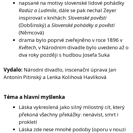
napsané na motivy slovenské lidové pohádky
Radúz a Ludmila
, dále se pak nechal Zeyer
inspirovat v knihách:
Slovenské pověsti
(Dobšinský) a
Slovenské pohádky a pověsti
(Němcová)
drama bylo poprvé zveřejněno v roce 1896 v
Květech
, v Národním divadle bylo uvedeno až o
dva roky později s hudbou Josefa Suka
Vydalo:
Národní divadlo, inscenační úprava Jan
Antonín Pitinský a Lenka Kolihová Havlíková
Téma a hlavní myšlenka
Láska vykreslená jako silný milostný cit, který
překoná všechny překážky: nenávist, smrt i
prokletí
Láska zde nese mnohé podoby (oporu v nouzi