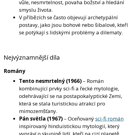
vůle, nesmrtelnost, povaha božství a hledání
smyslu života.
V příbězích se často objevují archetypální
postavy, jako jsou bohové nebo šibalové, kteří
se potýkají s lidskými problémy a dilematy.
Nejvýznamnější díla
Romány
Tento nesmrtelný
(1966)
– Román
kombinující prvky sci-fi a řecké mytologie,
odehrávající se na postapokalyptické Zemi,
která se stala turistickou atrakcí pro
mimozemšťany.
Pán světla
(1967)
– Oceňovaný
sci-fi román
inspirovaný hinduistickou mytologií, který
vypráví o skupině lidí, kteří na cizí planetě