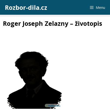
Přeskočit
Rozbor-dila.cz
Menu
na
obsah
Roger Joseph Zelazny – životopis