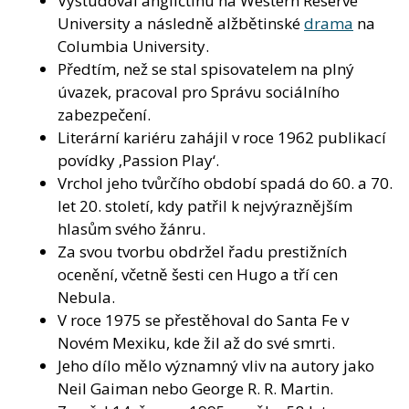
Vystudoval angličtinu na Western Reserve
University a následně alžbětinské
drama
na
Columbia University.
Předtím, než se stal spisovatelem na plný
úvazek, pracoval pro Správu sociálního
zabezpečení.
Literární kariéru zahájil v roce 1962 publikací
povídky ‚Passion Play‘.
Vrchol jeho tvůrčího období spadá do 60. a 70.
let 20. století, kdy patřil k nejvýraznějším
hlasům svého žánru.
Za svou tvorbu obdržel řadu prestižních
ocenění, včetně šesti cen Hugo a tří cen
Nebula.
V roce 1975 se přestěhoval do Santa Fe v
Novém Mexiku, kde žil až do své smrti.
Jeho dílo mělo významný vliv na autory jako
Neil Gaiman nebo George R. R. Martin.