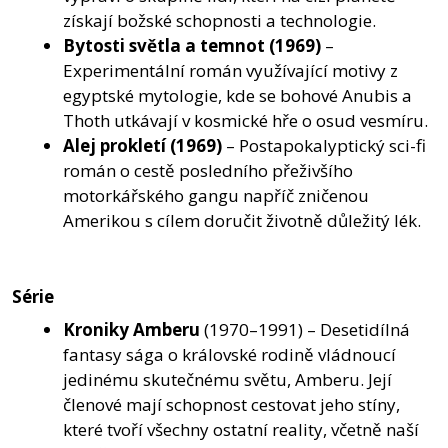
získají božské schopnosti a technologie.
Bytosti světla a temnot
(1969)
–
Experimentální román využívající motivy z
egyptské mytologie, kde se bohové Anubis a
Thoth utkávají v kosmické hře o osud vesmíru.
Alej prokletí
(1969)
– Postapokalyptický sci-fi
román o cestě posledního přeživšího
motorkářského gangu napříč zničenou
Amerikou s cílem doručit životně důležitý lék.
Série
Kroniky Amberu
(1970–1991) – Desetidílná
fantasy sága o královské rodině vládnoucí
jedinému skutečnému světu, Amberu. Její
členové mají schopnost cestovat jeho stíny,
které tvoří všechny ostatní reality, včetně naší