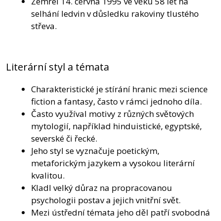
Zemřel 14. června 1995 ve věku 58 let na
selhání ledvin v důsledku rakoviny tlustého
střeva.
Literární styl a témata
Charakteristické je stírání hranic mezi science
fiction a fantasy, často v rámci jednoho díla.
Často využíval motivy z různých světových
mytologií, například hinduistické, egyptské,
severské či řecké.
Jeho styl se vyznačuje poetickým,
metaforickým jazykem a vysokou literární
kvalitou.
Kladl velký důraz na propracovanou
psychologii postav a jejich vnitřní svět.
Mezi ústřední témata jeho děl patří svobodná