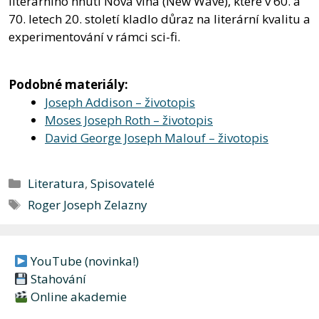
literárního hnutí Nová vlna (New Wave), které v 60. a
70. letech 20. století kladlo důraz na literární kvalitu a
experimentování v rámci sci-fi.
Podobné materiály:
Joseph Addison – životopis
Moses Joseph Roth – životopis
David George Joseph Malouf – životopis
Rubriky
Literatura
,
Spisovatelé
Štítky
Roger Joseph Zelazny
YouTube (novinka!)
Stahování
Online akademie