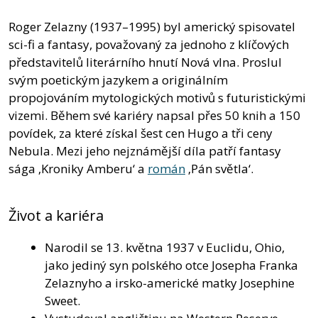
Roger Zelazny (1937–1995) byl americký spisovatel
sci-fi a fantasy, považovaný za jednoho z klíčových
představitelů literárního hnutí Nová vlna. Proslul
svým poetickým jazykem a originálním
propojováním mytologických motivů s futuristickými
vizemi. Během své kariéry napsal přes 50 knih a 150
povídek, za které získal šest cen Hugo a tři ceny
Nebula. Mezi jeho nejznámější díla patří fantasy
sága ‚Kroniky Amberu‘ a
román
‚Pán světla‘.
Život a kariéra
Narodil se 13. května 1937 v Euclidu, Ohio,
jako jediný syn polského otce Josepha Franka
Zelaznyho a irsko-americké matky Josephine
Sweet.