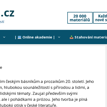
.cz
stí
|
Online akademie |
Stahování materi
ce
ím českým básníkům a prozaikům 20. století. Jeho
m, hlubokou sounáležitostí s přírodou a lidmi, a
 lidskými tématy. Zaujal především svými
 ale i pohádkami a prózou. Jeho tvorba je plná
luboký otisk v české literatuře.