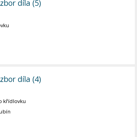
bor díla (5)
ovku
bor díla (4)
 křídlovku
rubín