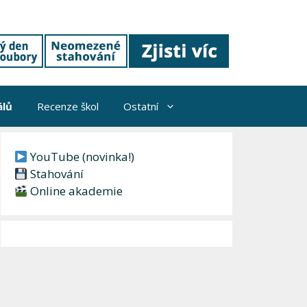
álů
Recenze škol
Ostatní
YouTube (novinka!)
Stahování
Online akademie