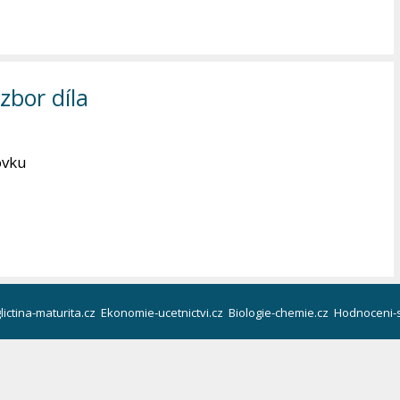
zbor díla
ovku
lictina-maturita.cz
Ekonomie-ucetnictvi.cz
Biologie-chemie.cz
Hodnoceni-s