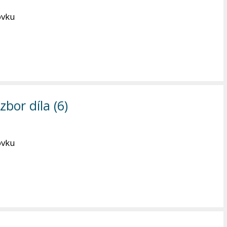
ovku
bor díla (6)
ovku