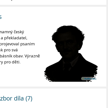
s
znamný český
 a překladatel,
 projevoval psaním
ak pro svá
 básník obav. Výrazně
ry pro děti.
bor díla (7)