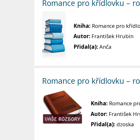
Romance pro křídlovku – roz
Kniha:
Romance pro křídl
Autor:
František Hrubín
Přidal(a):
Anča
Romance pro křídlovku – roz
Kniha:
Romance pro
Autor:
František H
Přidal(a):
dzoska