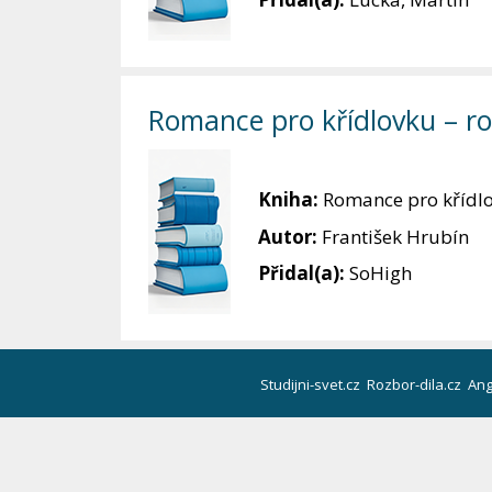
Romance pro křídlovku – ro
Kniha:
Romance pro křídl
Autor:
František Hrubín
Přidal(a):
SoHigh
Studijni-svet.cz
Rozbor-dila.cz
Ang