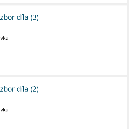
bor díla (3)
ovku
bor díla (2)
ovku