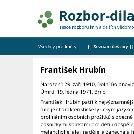
Přeskočit
Rozbor-dila
na
obsah
Tisíce rozborů knih a dalších vědomo
Všechny předměty
|| Seznam češtiny ||
František Hrubín
Narození: 29. září 1910, Dolní Bojanovi
Úmrtí: 19. ledna 1971, Brno
František Hrubín patří k nejvýznamnějš
dílo je charakteristické lyrickým jazyke
prolínáním osobních prožitků s obecně
básnickými sbírkami pro děti i dospělé,
melancholie, ale i naděje, a zanechala h