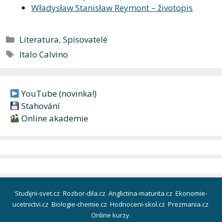
Władysław Stanisław Reymont – životopis
Rubriky
Literatura
,
Spisovatelé
Štítky
Italo Calvino
YouTube (novinka!)
Stahování
Online akademie
Studijni-svet.cz
Rozbor-dila.cz
Anglictina-maturita.cz
Ekonomie-
ucetnictvi.cz
Biologie-chemie.cz
Hodnoceni-skol.cz
Prezmania.cz
Online kurzy