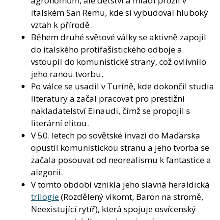
agronomům, ale dětství a mládí prožil v
italském San Remu, kde si vybudoval hluboký
vztah k přírodě.
Během druhé světové války se aktivně zapojil
do italského protifašistického odboje a
vstoupil do komunistické strany, což ovlivnilo
jeho ranou tvorbu.
Po válce se usadil v Turíně, kde dokončil studia
literatury a začal pracovat pro prestižní
nakladatelství Einaudi, čímž se propojil s
literární elitou.
V 50. letech po sovětské invazi do Maďarska
opustil komunistickou stranu a jeho tvorba se
začala posouvat od neorealismu k fantastice a
alegorii.
V tomto období vznikla jeho slavná heraldická
trilogie
(Rozdělený vikomt, Baron na stromě,
Neexistující rytíř), která spojuje osvícenský