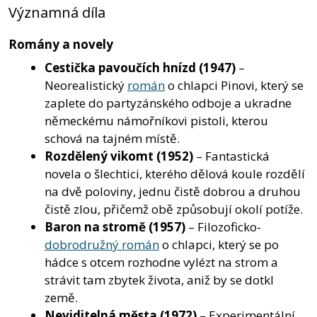
Významná díla
Romány a novely
Cestička pavoučích hnízd
(1947)
–
Neorealistický
román
o chlapci Pinovi, který se
zaplete do partyzánského odboje a ukradne
německému námořníkovi pistoli, kterou
schová na tajném místě.
Rozdělený vikomt
(1952)
– Fantastická
novela o šlechtici, kterého dělová koule rozdělí
na dvě poloviny, jednu čistě dobrou a druhou
čistě zlou, přičemž obě způsobují okolí potíže.
Baron na stromě
(1957)
– Filozoficko-
dobrodružný román
o chlapci, který se po
hádce s otcem rozhodne vylézt na strom a
strávit tam zbytek života, aniž by se dotkl
země.
Neviditelná města
(1972)
– Experimentální