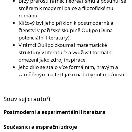
Brzy přerostl rámec neorealismu a posunul se
směrem k moderní bajce a filozofickému
románu.
Klíčový byl jeho příklon k postmoderně a
členství v pařížské skupině Oulipo (Dílna
potenciální literatury).
V rámci Oulipo zkoumal matematické
struktury v literatuře a využíval formální
omezení jako zdroj inspirace.
Jeho dílo se stalo více formálním, hravým a
zaměřeným na text jako na labyrint možností.
Související autoři
Postmoderní a experimentální literatura
Současníci a inspirační zdroje