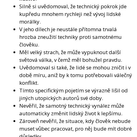
Silně si uvědomoval, že technický pokrok jde
kupředu mnohem rychleji než vývoj lidské
morálky.
V jeho dílech je neustále přítomna trvalá
hrozba zneužití techniky proti samotnému
člověku.
Měl velký strach, že může vypuknout další
světová válka, v čemž měl bohužel pravdu.
Uvědomoval si také, že lidé se mohou zničit i v
době míru, aniž by k tomu potřebovali válečný
konflikt.
Tímto specifickým pojetím se výrazně lišil od
jiných utopických autorů své doby.
Nevěřil, že samotný technický vynález může
automaticky změnit lidský život k lepšímu.
Zároveň nevěřil, že situace, kdy člověk nebude
muset vůbec pracovat, pro něj bude mít dobré
důsledky.