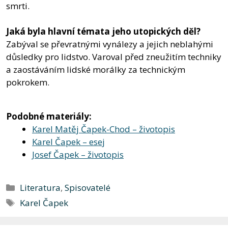
smrti.
Jaká byla hlavní témata jeho utopických děl?
Zabýval se převratnými vynálezy a jejich neblahými
důsledky pro lidstvo. Varoval před zneužitím techniky
a zaostáváním lidské morálky za technickým
pokrokem.
Podobné materiály:
Karel Matěj Čapek-Chod – životopis
Karel Čapek – esej
Josef Čapek – životopis
Rubriky
Literatura
,
Spisovatelé
Štítky
Karel Čapek