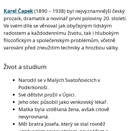
Karel Čapek
(1890 – 1938) byl nejvýznamnější český
prozaik, dramatik a novinář první poloviny 20. století.
Ve svém díle se věnoval jak obyčejným lidským
radostem a každodennímu životu, tak i hlubokým
filozofickým a společenským problémům, včetně
varování před zneužitím techniky a hrozbou války.
Život a studium
Narodil se v Malých Svatoňovicích v
Podkrkonoší.
Své dětství prožil v Úpici.
Jeho otec působil jako venkovský lékař.
Matka byla vzdělaná žena, avšak citově
nevyrovnaná.
Měl bratra Josefa, který se stal rovněž