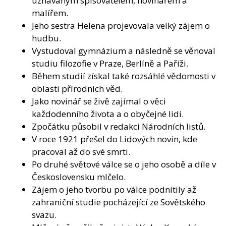
uznávaným spisovatelem, novinářem a
malířem.
Jeho sestra Helena projevovala velký zájem o
hudbu.
Vystudoval gymnázium a následně se věnoval
studiu filozofie v Praze, Berlíně a Paříži.
Během studií získal také rozsáhlé vědomosti v
oblasti přírodních věd.
Jako novinář se živě zajímal o věci
každodenního života a o obyčejné lidi.
Zpočátku působil v redakci Národních listů.
V roce 1921 přešel do Lidových novin, kde
pracoval až do své smrti.
Po druhé světové válce se o jeho osobě a díle v
Československu mlčelo.
Zájem o jeho tvorbu po válce podnítily až
zahraniční studie pocházející ze Sovětského
svazu.