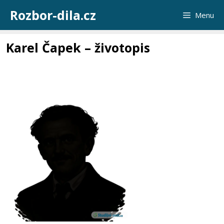
Přeskočit
Rozbor-dila.cz
Menu
na
obsah
Karel Čapek – životopis