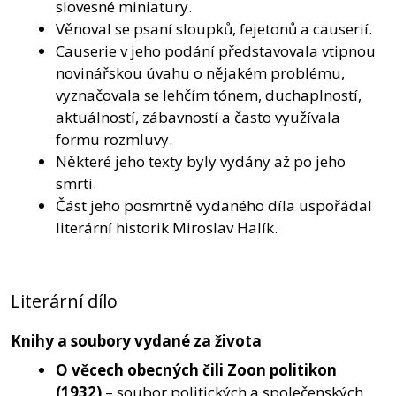
slovesné miniatury.
Věnoval se psaní sloupků, fejetonů a causerií.
Causerie v jeho podání představovala vtipnou
novinářskou úvahu o nějakém problému,
vyznačovala se lehčím tónem, duchaplností,
aktuálností, zábavností a často využívala
formu rozmluvy.
Některé jeho texty byly vydány až po jeho
smrti.
Část jeho posmrtně vydaného díla uspořádal
literární historik Miroslav Halík.
Literární dílo
Knihy a soubory vydané za života
O věcech obecných čili Zoon politikon
(1932)
– soubor politických a společenských