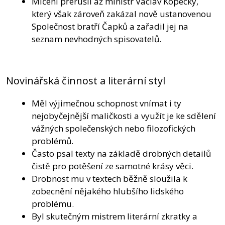
Mlčení přerušil až ministr Václav Kopecký,
který však zároveň zakázal nově ustanovenou
Společnost bratří Čapků a zařadil jej na
seznam nevhodných spisovatelů.
Novinářská činnost a literární styl
Měl výjimečnou schopnost vnímat i ty
nejobyčejnější maličkosti a využít je ke sdělení
vážných společenských nebo filozofických
problémů.
Často psal texty na základě drobných detailů
čistě pro potěšení ze samotné krásy věci.
Drobnost mu v textech běžně sloužila k
zobecnění nějakého hlubšího lidského
problému.
Byl skutečným mistrem literární zkratky a