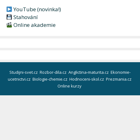
YouTube (novinka!)
Stahování
Online akademie
Studijni-svet.cz
Rozbor-dila.cz
Anglictina-maturita.cz
Ekonomie-
ucetnictvi.cz
Biologie-chemie.cz
Hodnoceni-skol.cz
Prezmania.cz
Online kurzy