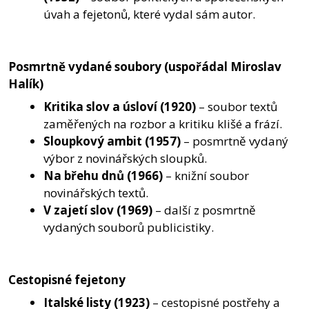
úvah a fejetonů, které vydal sám autor.
Posmrtně vydané soubory (uspořádal Miroslav
Halík)
Kritika slov a úsloví
(1920)
– soubor textů
zaměřených na rozbor a kritiku klišé a frází.
Sloupkový ambit
(1957)
– posmrtně vydaný
výbor z novinářských sloupků.
Na břehu dnů
(1966)
– knižní soubor
novinářských textů.
V zajetí slov
(1969)
– další z posmrtně
vydaných souborů publicistiky.
Cestopisné fejetony
Italské listy
(1923)
– cestopisné postřehy a