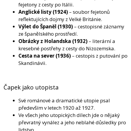
fejetony z cesty po Itálii.
Anglické listy
(1924)
– soubor fejetonů
reflektujících dojmy z Velké Británie.
Výlet do Španěl
(1930)
– cestopisné záznamy
ze španělského prostředí.
Obrázky z Holandska
(1932)
– literární a
kresebné postřehy z cesty do Nizozemska.
Cesta na sever
(1936)
– cestopis z putování po
Skandinávii.
Čapek jako utopista
Své románové a dramatické utopie psal
především v letech 1920 až 1927.
Ve všech jeho utopických dílech jde o nějaký
převratný vynález a jeho neblahé důsledky pro
lidstvo.