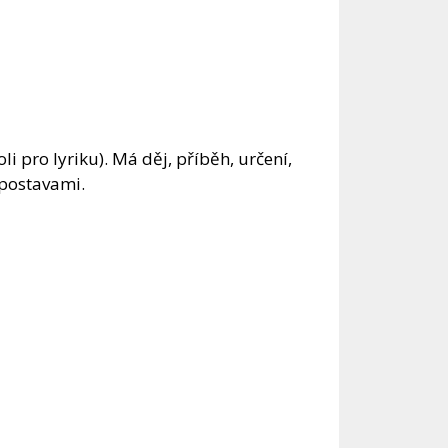
koli pro lyriku). Má děj, příběh, určení,
 postavami.