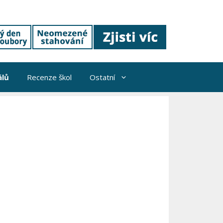
álů
Recenze škol
Ostatní