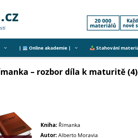
.cz
stí
|
Online akademie |
Stahování materi
ímanka – rozbor díla k maturitě (4)
Kniha:
Římanka
Autor:
Alberto Moravia