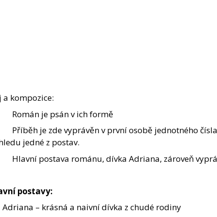
j a kompozice:
Román je psán v ich formě
Příběh je zde vyprávěn v první osobě jednotného čísla,
hledu jedné z postav.
Hlavní postava románu, dívka Adriana, zároveň vypráv
avní postavy:
Adriana – krásná a naivní dívka z chudé rodiny