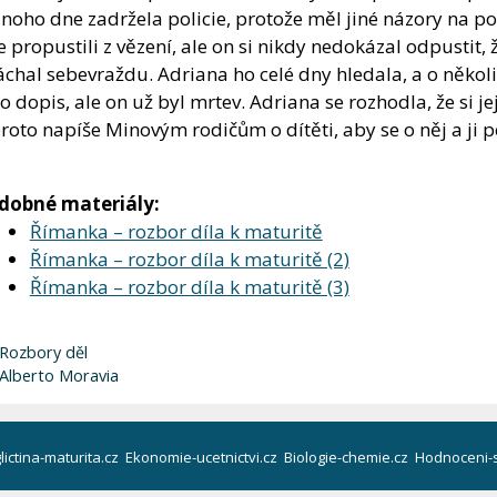
noho dne zadržela policie, protože měl jiné názory na po
e propustili z vězení, ale on si nikdy nedokázal odpustit, ž
áchal sebevraždu. Adriana ho celé dny hledala, a o něko
o dopis, ale on už byl mrtev. Adriana se rozhodla, že si jej
roto napíše Minovým rodičům o dítěti, aby se o něj a ji p
dobné materiály:
Římanka – rozbor díla k maturitě
Římanka – rozbor díla k maturitě (2)
Římanka – rozbor díla k maturitě (3)
Rubriky
Rozbory děl
Štítky
Alberto Moravia
lictina-maturita.cz
Ekonomie-ucetnictvi.cz
Biologie-chemie.cz
Hodnoceni-s