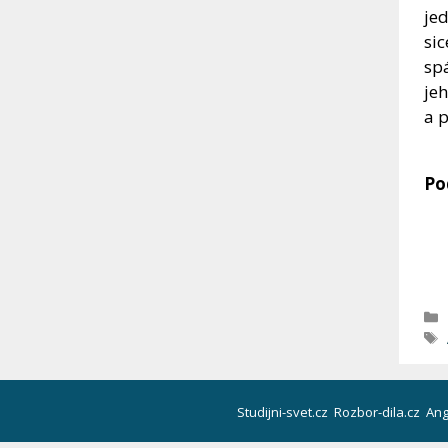
jed
sic
sp
jeh
a p
Po
Studijni-svet.cz
Rozbor-dila.cz
Ang