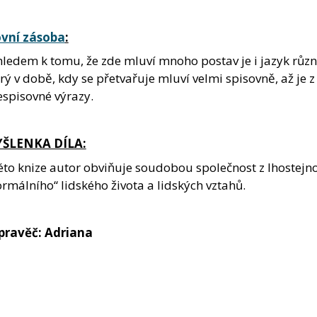
ovní zásoba
:
hledem k tomu, že zde mluví mnoho postav je i jazyk růz
rý v době, kdy se přetvařuje mluví velmi spisovně, až je z 
espisovné výrazy.
ŠLENKA DÍLA:
éto knize autor obviňuje soudobou společnost z lhostejnos
rmálního“ lidského života a lidských vztahů.
pravěč: Adriana