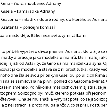
Gino – řidič, snoubenec Adriany
Gisela – kamarádka Adriany
Giacomo – mladík z dobré rodiny, do kterého se Adriana
Asatarita – policejní komisař
a a místo děje: Itálie mezi světovými válkami
to příběh vypráví o dívce jménem Adriana, která žije se
 matky a pracuje jako modelka u malířů, kteří malují akt
ději zjistí od Astarity, že Gino už má manželku a syna. O
covat jako modelka a stává se z ní prostitutka. Každý ve
noho dne šla se svou přítelkyní Gisellou po ulicích Říma 
iana se zamilovala na první pohled do Giacoma (Mina). Gi
časem změnilo. Po několika měsících ovšem zjistila, že je
nzognem. Sonzogno byl muž, kterého potkala při jednom s
štěvoval. Ona se mu snažila vyhýbat poté, co se jí Sonzog
a z něj strach, a proto mu dala vždy, co si přál. Postu