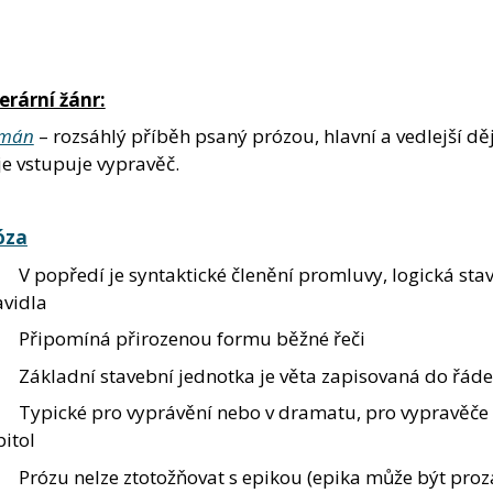
erární žánr:
mán
– rozsáhlý příběh psaný prózou, hlavní a vedlejší dě
je vstupuje vypravěč.
óza
V popředí je syntaktické členění promluvy, logická stav
avidla
Připomíná přirozenou formu běžné řeči
Základní stavební jednotka je věta zapisovaná do řád
Typické pro vyprávění nebo v dramatu, pro vypravěče a 
itol
Prózu nelze ztotožňovat s epikou (epika může být proza