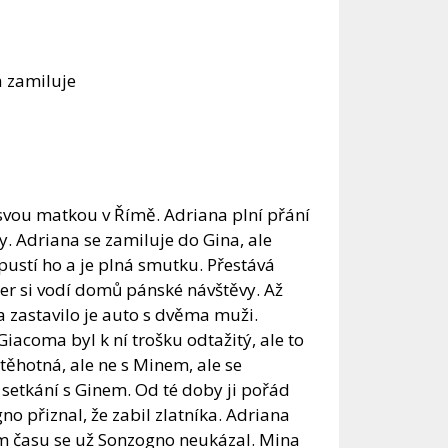
 zamiluje
 svou matkou v Římě. Adriana plní přání
y. Adriana se zamiluje do Gina, ale
pustí ho a je plná smutku. Přestává
čer si vodí domů pánské návštěvy. Až
a zastavilo je auto s dvěma muži.
acoma byl k ní trošku odtažitý, ale to
 těhotná, ale ne s Minem, ale se
etkání s Ginem. Od té doby ji pořád
no přiznal, že zabil zlatníka. Adriana
pem času se už Sonzogno neukázal. Mina