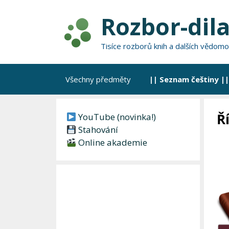
Přeskočit
Rozbor-dila
na
obsah
Tisíce rozborů knih a dalších vědomo
Všechny předměty
|| Seznam češtiny ||
Ř
YouTube (novinka!)
Stahování
Online akademie