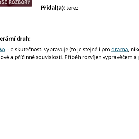
Přidal(a):
terez
terární druh:
ika
– o skutečnosti vypravuje (to je stejné i pro
drama
, ni
ové a příčinné souvislosti. Příběh rozvíjen vypravěčem a