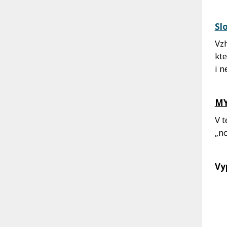
Sl
Vz
kte
i n
MY
V t
„no
Vy