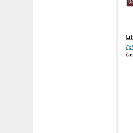
Li
Ep
čas