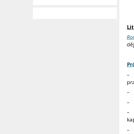
Lit
Ro
dě
Pr
– 
pr
– 
– 
– 
kap
– 