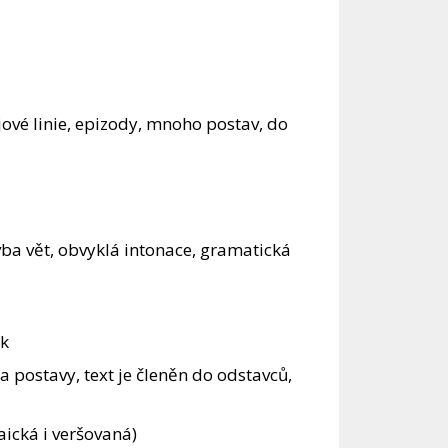
jové linie, epizody, mnoho postav, do
ba vět, obvyklá intonace, gramatická
ek
postavy, text je členěn do odstavců,
ická i veršovaná)