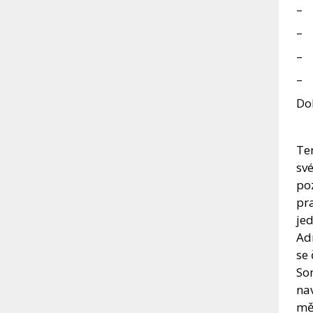
– 
– 
– 
– 
Dob
Ten
své
poz
pra
jed
Adr
se 
So
nav
měl