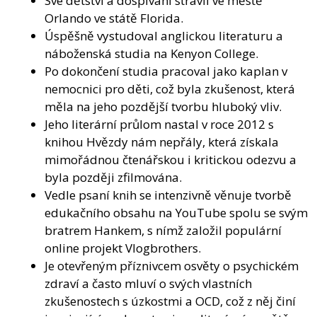
Své dětství a dospívání strávil ve městě
Orlando ve státě Florida.
Úspěšně vystudoval anglickou literaturu a
náboženská studia na Kenyon College.
Po dokončení studia pracoval jako kaplan v
nemocnici pro děti, což byla zkušenost, která
měla na jeho pozdější tvorbu hluboký vliv.
Jeho literární průlom nastal v roce 2012 s
knihou Hvězdy nám nepřály, která získala
mimořádnou čtenářskou i kritickou odezvu a
byla později zfilmována.
Vedle psaní knih se intenzivně věnuje tvorbě
edukačního obsahu na YouTube spolu se svým
bratrem Hankem, s nímž založil populární
online projekt Vlogbrothers.
Je otevřeným příznivcem osvěty o psychickém
zdraví a často mluví o svých vlastních
zkušenostech s úzkostmi a OCD, což z něj činí