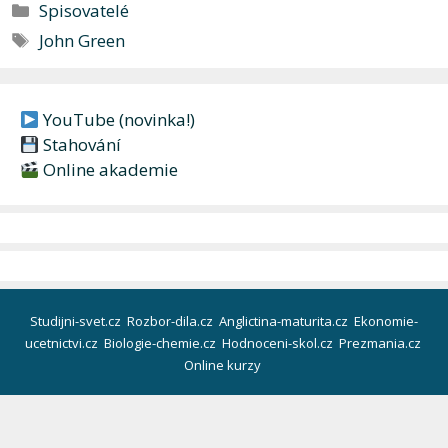
Rubriky
Spisovatelé
Štítky
John Green
YouTube (novinka!)
Stahování
Online akademie
Studijni-svet.cz
Rozbor-dila.cz
Anglictina-maturita.cz
Ekonomie-
ucetnictvi.cz
Biologie-chemie.cz
Hodnoceni-skol.cz
Prezmania.cz
Online kurzy