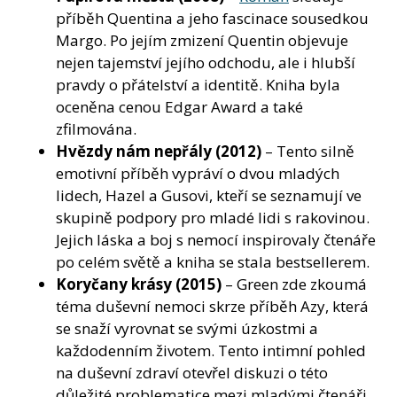
příběh Quentina a jeho fascinace sousedkou
Margo. Po jejím zmizení Quentin objevuje
nejen tajemství jejího odchodu, ale i hlubší
pravdy o přátelství a identitě. Kniha byla
oceněna cenou Edgar Award a také
zfilmována.
Hvězdy nám nepřály
(2012)
– Tento silně
emotivní příběh vypráví o dvou mladých
lidech, Hazel a Gusovi, kteří se seznamují ve
skupině podpory pro mladé lidi s rakovinou.
Jejich láska a boj s nemocí inspirovaly čtenáře
po celém světě a kniha se stala bestsellerem.
Koryčany krásy
(2015)
– Green zde zkoumá
téma duševní nemoci skrze příběh Azy, která
se snaží vyrovnat se svými úzkostmi a
každodenním životem. Tento intimní pohled
na duševní zdraví otevřel diskuzi o této
důležité problematice mezi mladými čtenáři.