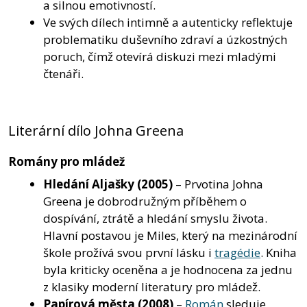
a silnou emotivností.
Ve svých dílech intimně a autenticky reflektuje
problematiku duševního zdraví a úzkostných
poruch, čímž otevírá diskuzi mezi mladými
čtenáři.
Literární dílo Johna Greena
Romány pro mládež
Hledání Aljašky
(2005)
– Prvotina Johna
Greena je dobrodružným příběhem o
dospívání, ztrátě a hledání smyslu života.
Hlavní postavou je Miles, který na mezinárodní
škole prožívá svou první lásku i
tragédie
. Kniha
byla kriticky oceněna a je hodnocena za jednu
z klasiky moderní literatury pro mládež.
Papírová města
(2008)
–
Román
sleduje