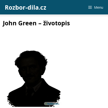
Přeskočit
Rozbor-dila.cz
Menu
na
obsah
John Green – životopis