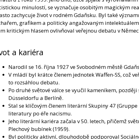
cistickou minulostí, se vyznačuje osobitým magickým r
často zachycuje život v rodném Gdaňsku. Byl také význa
chařem, grafikem a politicky angažovaným intelektuálem,
ým kritickým hlasem ovlivňoval veřejnou debatu v Němec
vot a kariéra
Narodil se 16. října 1927 ve Svobodném městě Gdaňs
V mládí byl krátce členem jednotek Waffen-SS, což veř
to rozsáhlou debatu.
Po druhé světové válce se vyučil kameníkem, později s
Düsseldorfu a Berlíně.
Stal se klíčovým členem literární Skupiny 47 (Gruppe
literatury po éře nacismu.
Jeho literární kariéra začala v 50. letech, přičemž 
Plechový bubínek (1959).
Byl politicky aktivní, dlouhodobě podporoval Sociá