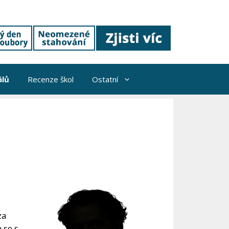
álů
Recenze škol
Ostatní
za
 se s