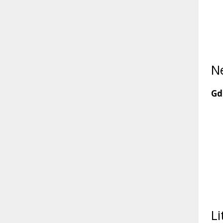
Ne
Gd
Li