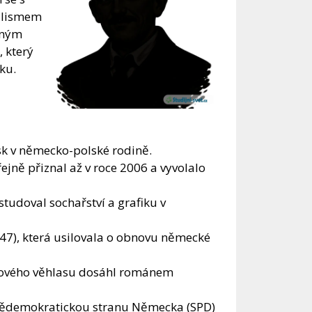
ealismem
mným
 který
ku.
k v německo-polské rodině.
ejně přiznal až v roce 2006 a vyvolalo
tudoval sochařství a grafiku v
 47), která usilovala o obnovu německé
světového věhlasu dosáhl románem
lnědemokratickou stranu Německa (SPD)