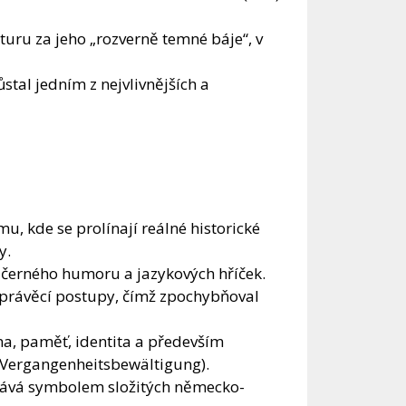
aturu za jeho „rozverně temné báje“, v
stal jedním z nejvlivnějších a
u, kde se prolínají reálné historické
y.
, černého humoru a jazykových hříček.
vyprávěcí postupy, čímž zpochybňoval
ina, paměť, identita a především
. Vergangenheitsbewältigung).
stává symbolem složitých německo-