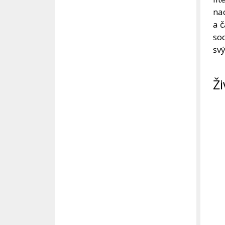
na
a 
so
sv
Ži