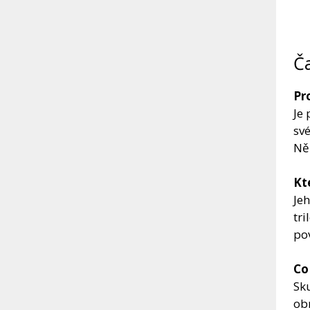
Ča
Pr
Je
sv
Něm
Kt
Jeh
tri
pov
Co
Sk
ob