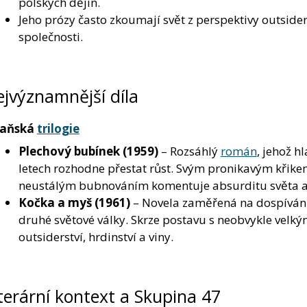
polských dějin.
Jeho prózy často zkoumají svět z perspektivy outsider
společnosti.
jvýznamnější díla
aňská
trilogie
Plechový bubínek
(1959)
– Rozsáhlý
román
, jehož h
letech rozhodne přestat růst. Svým pronikavým křikem,
neustálým bubnováním komentuje absurditu světa a n
Kočka a myš
(1961)
– Novela zaměřená na dospívá
druhé světové války. Skrze postavu s neobvykle ve
outsiderství, hrdinství a viny.
terární kontext a Skupina 47