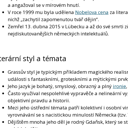
a angažoval se v mírovém hnutí.
V roce 1999 mu byla udělena
Nobelova cena
za liter
nichž „zachytil zapomenutou tvář dějin“.
Zemřel 13. dubna 2015 v Lübecku a až do své smrti zů
nejdiskutovanějších německých intelektuálů.
terární styl a témata
Grassův styl je typickým příkladem magického realism
události s fantaskními, groteskními a mýtickými prvk
Jeho jazyk je bohatý, smyslový, obrazný a plný
ironie
Často využíval nespolehlivé vypravěče a nelineární 
objektivní pravdu a historii.
Mezi jeho ústřední témata patří kolektivní i osobní v
vyrovnávání se s nacistickou minulostí Německa (tzv
Dějištěm mnoha jeho děl je rodný Gdaňsk, který se 