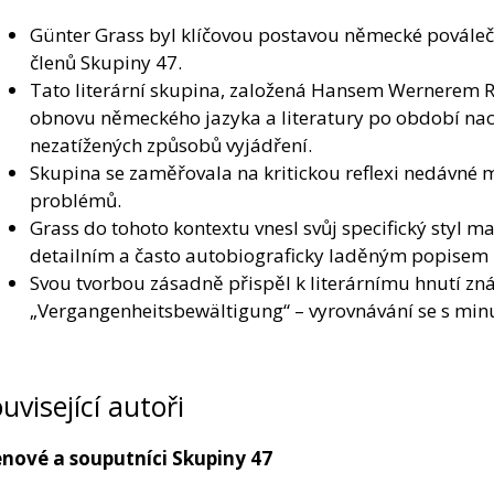
Günter Grass byl klíčovou postavou německé poválečn
členů Skupiny 47.
Tato literární skupina, založená Hansem Wernerem Ric
obnovu německého jazyka a literatury po období na
nezatížených způsobů vyjádření.
Skupina se zaměřovala na kritickou reflexi nedávné 
problémů.
Grass do tohoto kontextu vnesl svůj specifický styl 
detailním a často autobiograficky laděným popisem h
Svou tvorbou zásadně přispěl k literárnímu hnutí z
„Vergangenheitsbewältigung“ – vyrovnávání se s minu
uvisející autoři
enové a souputníci Skupiny 47