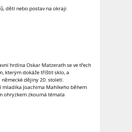
ů, dětí nebo postav na okraji
lavní hrdina Oskar Matzerath se ve třech
 kterým dokáže tříštit sklo, a
ěmecké dějiny 20. století.
ní mladíka Joachima Mahlkeho během
lkým ohryzkem zkoumá témata