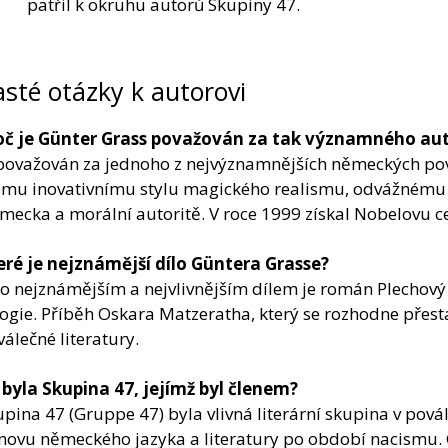
patřil k okruhu autorů Skupiny 47.
sté otázky k autorovi
oč je Günter Grass považován za tak významného au
 považován za jednoho z nejvýznamnějších německých pov
ému inovativnímu stylu magického realismu, odvážnému v
ecka a morální autoritě. V roce 1999 získal Nobelovu ce
eré je nejznámější dílo Güntera Grasse?
o nejznámějším a nejvlivnějším dílem je román Plechový 
logie. Příběh Oskara Matzeratha, který se rozhodne přesta
álečné literatury.
 byla Skupina 47, jejímž byl členem?
upina 47 (Gruppe 47) byla vlivná literární skupina v pov
novu německého jazyka a literatury po období nacismu. G