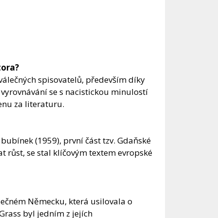
tora?
álečných spisovatelů, především díky
yrovnávání se s nacistickou minulostí
nu za literaturu.
bubínek (1959), první část tzv. Gdaňské
t růst, se stal klíčovým textem evropské
álečném Německu, která usilovala o
rass byl jedním z jejích