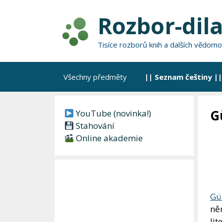
Přeskočit
Rozbor-dila
na
obsah
Tisíce rozborů knih a dalších vědomo
Všechny předměty
|| Seznam češtiny ||
G
YouTube (novinka!)
Stahování
Online akademie
Gü
ně
lit