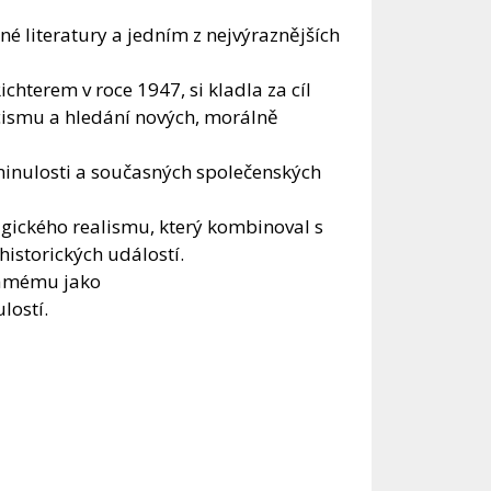
é literatury a jedním z nejvýraznějších
hterem v roce 1947, si kladla za cíl
cismu a hledání nových, morálně
minulosti a současných společenských
magického realismu, který kombinoval s
istorických událostí.
námému jako
lostí.