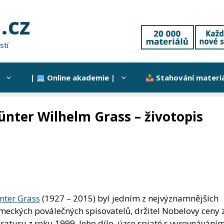
.cz
stí
|
Online akademie |
Stahování materi
ünter Wilhelm Grass – životopis
nter Grass
(1927 – 2015) byl jedním z nejvýznamnějších
meckých poválečných spisovatelů, držitel Nobelovy ceny 
eraturu z roku 1999. Jeho dílo, úzce spjaté s vyrovnáváním