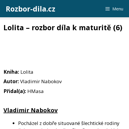
Přeskočit
Rozbor-dila.cz
Menu
na
obsah
Lolita – rozbor díla k maturitě (6)
Kniha:
Lolita
Autor:
Vladimir Nabokov
Přidal(a):
HMasa
Vladimir Nabokov
Pocházel z dobře situované šlechtické rodiny