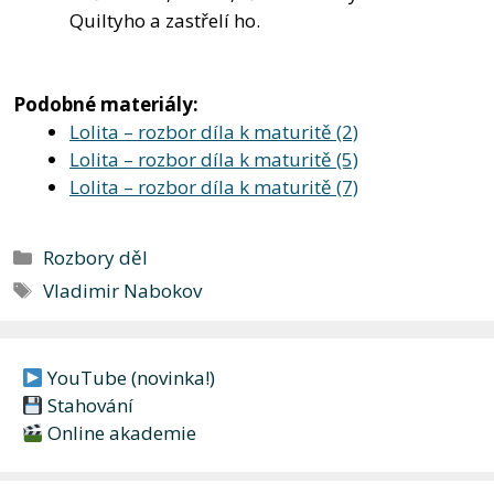
Quiltyho a zastřelí ho.
Podobné materiály:
Lolita – rozbor díla k maturitě (2)
Lolita – rozbor díla k maturitě (5)
Lolita – rozbor díla k maturitě (7)
Rubriky
Rozbory děl
Štítky
Vladimir Nabokov
YouTube (novinka!)
Stahování
Online akademie