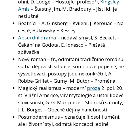
ohni, D. Lodge – Hostující profesoři,
Kingsley
Amis
– Šťastný Jim, M. Bradbury – Jíst lidi je
neslušné
Beatníci – A. Ginsberg – Kvílení, J. Kerouac – Na
cestě, Bukowský + Kessey
Absurdní drama
– nedává smysl, S. Beckett –
Čekání na Godota, E. Ionesco – Plešatá
zpěvačka
Nový román – fr., odmítání tradičního románu,
slabá dějovost, situace jsou pouze popisné, ne
vysvětlovací, postupy jsou nekonkrétní, A.
Robbe-Grillet – Gumy, M. Butor – Proměna
Magický realismus – moderní
próza
2. pol. 20.
st. V Jižní Americe, vliv mytologie a ústní lidové
slovesnosti, G. G. Marqueze – Sto roků samoty,
J. L. Borges – Obecné dějiny hanebnosti
Postmodernismus – označuje filosofii umění,
ale i životní styl, odmítá koncepci jediné