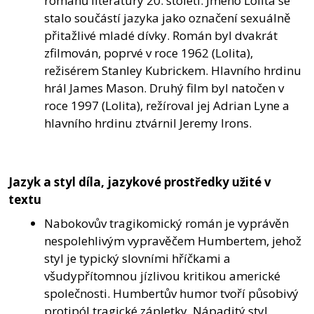
románů literatury 20. století. Jméno Lolita se
stalo součástí jazyka jako označení sexuálně
přitažlivé mladé dívky. Román byl dvakrát
zfilmován, poprvé v roce 1962 (Lolita),
režisérem Stanley Kubrickem. Hlavního hrdinu
hrál James Mason. Druhý film byl natočen v
roce 1997 (Lolita), režíroval jej Adrian Lyne a
hlavního hrdinu ztvárnil Jeremy Irons.
Jazyk a styl díla, jazykové prostředky užité v
textu
Nabokovův tragikomický román je vyprávěn
nespolehlivým vypravěčem Humbertem, jehož
styl je typický slovními hříčkami a
všudypřítomnou jízlivou kritikou americké
společnosti. Humbertův humor tvoří působivý
protipól tragické zápletky. Nápaditý styl