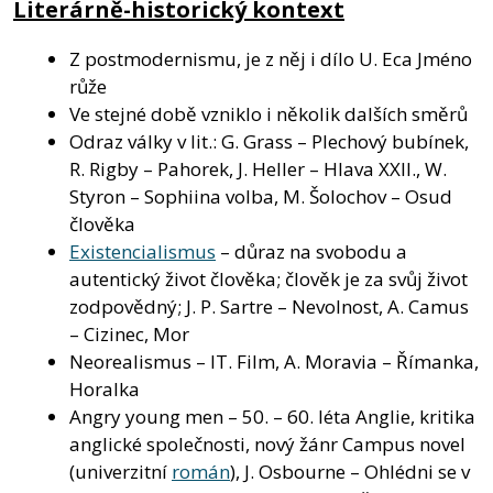
Literárně-historický kontext
Z postmodernismu, je z něj i dílo U. Eca Jméno
růže
Ve stejné době vzniklo i několik dalších směrů
Odraz války v lit.: G. Grass – Plechový bubínek,
R. Rigby – Pahorek, J. Heller – Hlava XXII., W.
Styron – Sophiina volba, M. Šolochov – Osud
člověka
Existencialismus
– důraz na svobodu a
autentický život člověka; člověk je za svůj život
zodpovědný; J. P. Sartre – Nevolnost, A. Camus
– Cizinec, Mor
Neorealismus – IT. Film, A. Moravia – Římanka,
Horalka
Angry young men – 50. – 60. léta Anglie, kritika
anglické společnosti, nový žánr Campus novel
(univerzitní
román
), J. Osbourne – Ohlédni se v