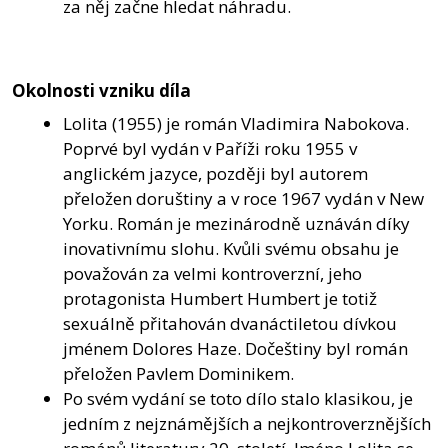
za něj začne hledat náhradu.
Okolnosti vzniku díla
Lolita (1955) je román Vladimira Nabokova.
Poprvé byl vydán v Paříži roku 1955 v
anglickém jazyce, později byl autorem
přeložen doruštiny a v roce 1967 vydán v New
Yorku. Román je mezinárodně uznáván díky
inovativnímu slohu. Kvůli svému obsahu je
považován za velmi kontroverzní, jeho
protagonista Humbert Humbert je totiž
sexuálně přitahován dvanáctiletou dívkou
jménem Dolores Haze. Dočeštiny byl román
přeložen Pavlem Dominikem.
Po svém vydání se toto dílo stalo klasikou, je
jedním z nejznámějších a nejkontroverznějších