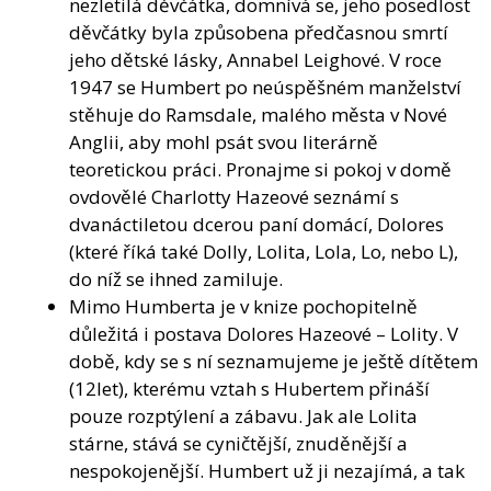
nezletilá děvčátka, domnívá se, jeho posedlost
děvčátky byla způsobena předčasnou smrtí
jeho dětské lásky, Annabel Leighové. V roce
1947 se Humbert po neúspěšném manželství
stěhuje do Ramsdale, malého města v Nové
Anglii, aby mohl psát svou literárně
teoretickou práci. Pronajme si pokoj v domě
ovdovělé Charlotty Hazeové seznámí s
dvanáctiletou dcerou paní domácí, Dolores
(které říká také Dolly, Lolita, Lola, Lo, nebo L),
do níž se ihned zamiluje.
Mimo Humberta je v knize pochopitelně
důležitá i postava Dolores Hazeové – Lolity. V
době, kdy se s ní seznamujeme je ještě dítětem
(12let), kterému vztah s Hubertem přináší
pouze rozptýlení a zábavu. Jak ale Lolita
stárne, stává se cyničtější, znuděnější a
nespokojenější. Humbert už ji nezajímá, a tak