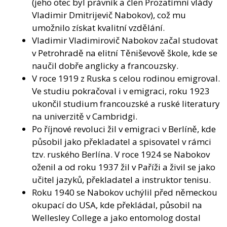
(jeho otec byl právník a člen Prozatímní vlády
Vladimir Dmitrijevič Nabokov), což mu
umožnilo získat kvalitní vzdělání.
Vladimir Vladimirovič Nabokov začal studovat
v Petrohradě na elitní Těniševově škole, kde se
naučil dobře anglicky a francouzsky.
V roce 1919 z Ruska s celou rodinou emigroval.
Ve studiu pokračoval i v emigraci, roku 1923
ukončil studium francouzské a ruské literatury
na univerzitě v Cambridgi.
Po říjnové revoluci žil v emigraci v Berlíně, kde
působil jako překladatel a spisovatel v rámci
tzv. ruského Berlína. V roce 1924 se Nabokov
oženil a od roku 1937 žil v Paříži a živil se jako
učitel jazyků, překladatel a instruktor tenisu.
Roku 1940 se Nabokov uchýlil před německou
okupací do USA, kde překládal, působil na
Wellesley College a jako entomolog dostal