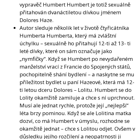
vypravěč Humbert Humbert je totiž sexuálně
přitahován dvanáctiletou dívkou jménem
Dolores Haze.
Autor sleduje několik let v životě čtyřicátníka
Humberta Humberta, který má zvláštní
úchylku – sexuálně ho přitahují 12-ti až 13- ti
leté dívky, které on sám označuje jako
„nymfičky“. Když se Humbert po nevydařeném
manželství vrací z Francie do Spojených států,
pochopitelně shání bydlení – a naskytne se mu
příležitost bydlet u paní Hazeové, která má 12-
ti letou dceru Dolores – Lolitu. Humbert se do
Lolity okamžitě zamiluje a chce s ní uprchnout.
Musí ale jednat rychle, protože její „nejlepší“
léta brzy pominou. Když se ale Lolitina matka
dozví, co má Humbert v úmyslu, rozhodne se
okamžitě jednat – chce s Lolitou odjet. Ovšem v
důsledku jejího rozčilení a neopatrnosti ji