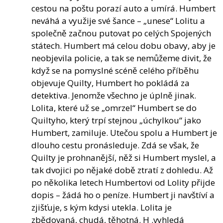
cestou na poštu porazí auto a umírá. Humbert
neváhá a využije své šance – „unese“ Lolitu a
společně začnou putovat po celých Spojených
státech. Humbert má celou dobu obavy, aby je
neobjevila policie, a tak se nemůžeme divit, že
když se na pomyslné scéně celého příběhu
objevuje Quilty, Humbert ho pokládá za
detektiva. Jenomže všechno je úplně jinak.
Lolita, které už se „omrzel“ Humbert se do
Quiltyho, který trpí stejnou „úchylkou“ jako
Humbert, zamiluje. Utečou spolu a Humbert je
dlouho cestu pronásleduje. Zdá se však, že
Quilty je prohnanější, něž si Humbert myslel, a
tak dvojici po nějaké době ztratí z dohledu. Až
po několika letech Humbertovi od Lolity přijde
dopis – žádá ho o peníze. Humbert ji navštíví a
zjišťuje, s kým kdysi utekla. Lolita je
zbědovaná, chudá, těhotná. H .vyhledá