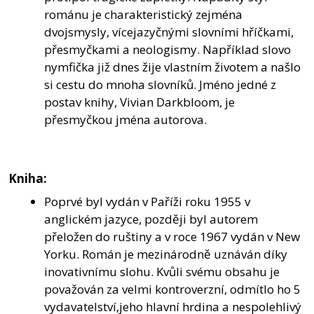
románu je charakteristický zejména
dvojsmysly, vícejazyčnými slovními hříčkami,
přesmyčkami a neologismy. Například slovo
nymfička již dnes žije vlastním životem a našlo
si cestu do mnoha slovníků. Jméno jedné z
postav knihy, Vivian Darkbloom, je
přesmyčkou jména autorova.
Kniha:
Poprvé byl vydán v Paříži roku 1955 v
anglickém jazyce, později byl autorem
přeložen do ruštiny a v roce 1967 vydán v New
Yorku. Román je mezinárodně uznáván díky
inovativnímu slohu. Kvůli svému obsahu je
považován za velmi kontroverzní, odmítlo ho 5
vydavatelství,jeho hlavní hrdina a nespolehlivý