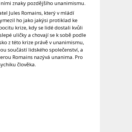
kladními znaky pozdějšího unanimismu.
el Jules Romains, který v mládí
vymezil ho jako jakýsi protiklad ke
itu krize, kdy se lidé dostali kvůli
slepé uličky a chovají se k sobě podle
sko z této krize právě v unanimismu,
ou součástí lidského společenství, a
 kterou Romains nazývá unanima. Pro
ychiku člověka.