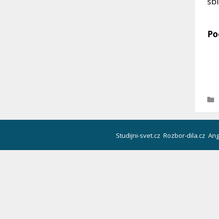
sbí
Po
Studijni-svet.cz
Rozbor-dila.cz
Ang