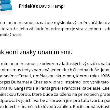
Přidal(a):
David Hampl
jem unanimismus označuje myšlenkový směr začátku dvacát
 literatuře. Jeho základním principem je víra v jednotu, z
náležitosti.
ákladní znaky unanimismu
mín unanimismus je odvozen z latinských výrazů označují
animismus tedy znamená jeden duch či jedna duše. Jeho h
tstvím v Créteil, uměleckou skupinou, kterou roku 1906 z
rges Duhamel a Charles Vildrac. Inspirací pro vznik tét
ománu Gargantua a Pantagruel Francoise Rabelaise. Cíle 
ěleckou tvorbu, které bude založeno na principech přáte
porovat v jejich tvorbě a zároveň jim pro tuto tvorbu p
u letech z finančních důvodů zaniklo. Pocit sounáležitost