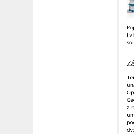
Po
i v
sou
Z
Ter
un
Opa
Geo
z r
um
pod
dvo