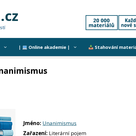
.cz
stí
|
Online akademie |
Stahování materi
nanimismus
Jméno:
Unanimismus
Zařazení:
Literární pojem