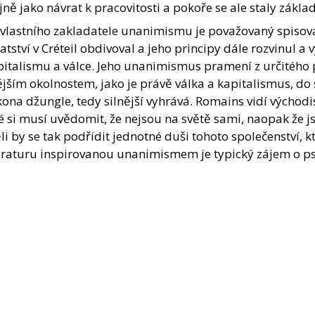
jně jako návrat k pracovitosti a pokoře se ale staly zá
 vlastního zakladatele unanimismu je považovaný spisovat
tství v Créteil obdivoval a jeho principy dále rozvinul a 
italismu a válce. Jeho unanimismus pramení z určitého poc
jším okolnostem, jako je právě válka a kapitalismus, do 
ona džungle, tedy silnější vyhrává. Romains vidí východi
é si musí uvědomit, že nejsou na světě sami, naopak že js
li by se tak podřídit jednotné duši tohoto společenství,
teraturu inspirovanou unanimismem je typický zájem o ps