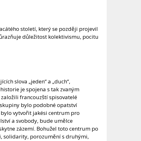
ého století, který se později projevil
důrazňuje důležitost kolektivismu, pocitu
cích slova „jeden“ a „duch“,
istorie je spojena s tak zvaným
aložili francouzští spisovatelé
o skupiny bylo podobné opatství
bylo vytvořit jakési centrum pro
lství a svobody, bude umělce
oskytne zázemí. Bohužel toto centrum po
i, solidarity, porozumění s druhými,