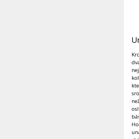
Un
Kro
dva
ne
kol
kt
sr
než
osl
bá
Hos
una