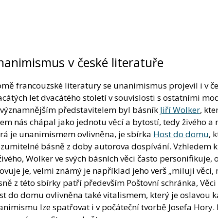
animismus v české literatuře
mě francouzské literatury se unanimismus projevil i v če
cátých let dvacátého století v souvislosti s ostatními 
jvýznamnějším představitelem byl básník
Jiří Wolker
, kt
em nás chápal jako jednotu věcí a bytostí, tedy živého a
erá je unanimismem ovlivněna, je sbírka
Host do domu
, 
ozumitelné básně z doby autorova dospívání. Vzhledem k 
ivého, Wolker ve svých básních věci často personifikuje,
ovuje je, velmi známý je například jeho verš „miluji věci
sně z této sbírky patří především Poštovní schránka, Vě
t do domu ovlivněna také vitalismem, který je oslavou k
nimismu lze spatřovat i v počáteční tvorbě Josefa Hory. 