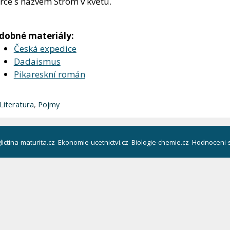
rce s názvem Strom v květu.
dobné materiály:
Česká expedice
Dadaismus
Pikareskní román
Rubriky
Literatura
,
Pojmy
lictina-maturita.cz
Ekonomie-ucetnictvi.cz
Biologie-chemie.cz
Hodnoceni-s