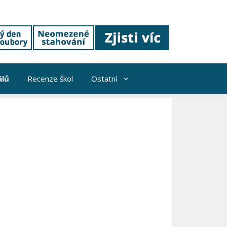
álů
Recenze škol
Ostatní