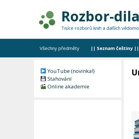
Přeskočit
Rozbor-dila
na
obsah
Tisíce rozborů knih a dalších vědomo
Všechny předměty
|| Seznam češtiny ||
U
YouTube (novinka!)
Stahování
Online akademie