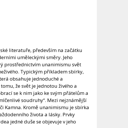
ské literatuře, především na začátku
moderními uměleckými směry. Jeho
erý prostřednictvím unanimismu svět
 neživého. Typickým příkladem sbírky,
která obsahuje jednoduché a
tomu, že svět je jednotou živého a
 obrací se k nim jako ke svým přátelům a
, mlčenlivé soudruhy“. Mezi nejznámější
ci či Kamna. Kromě unanimismu je sbírka
aždodenního života a lásky. Prvky
Idea jedné duše se objevuje v jeho