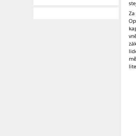
ste
Za
Opa
kap
vně
zák
lid
mě
li