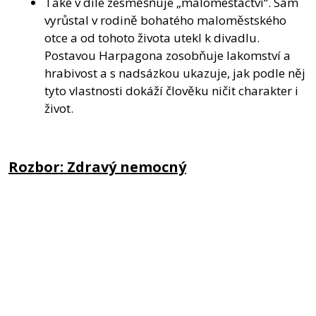
Také v díle zesměšňuje „malomešťáctví“. Sám
vyrůstal v rodině bohatého maloměstského
otce a od tohoto života utekl k divadlu.
Postavou Harpagona zosobňuje lakomství a
hrabivost a s nadsázkou ukazuje, jak podle něj
tyto vlastnosti dokáží člověku ničit charakter i
život.
Rozbor: Zdravý nemocný