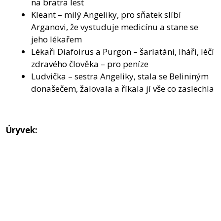
na bratra lest
Kleant – milý Angeliky, pro sňatek slíbí
Arganovi, že vystuduje medicínu a stane se
jeho lékařem
Lékaři Diafoirus a Purgon – šarlatáni, lháři, léčí
zdravého člověka – pro peníze
Ludvička – sestra Angeliky, stala se Belininým
donašečem, žalovala a říkala jí vše co zaslechla
Úryvek: