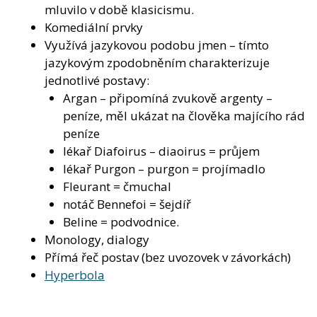
mluvilo v době klasicismu.
Komediální prvky
Využívá jazykovou podobu jmen – tímto
jazykovým zpodobněním charakterizuje
jednotlivé postavy:
Argan – připomíná zvukově argenty –
peníze, měl ukázat na člověka majícího rád
peníze
lékař Diafoirus – diaoirus = průjem
lékař Purgon – purgon = projímadlo
Fleurant = čmuchal
notáč Bennefoi = šejdíř
Beline = podvodnice.
Monology, dialogy
Přímá řeč postav (bez uvozovek v závorkách)
Hyperbola