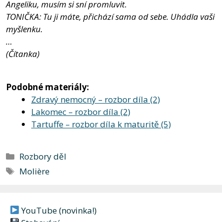
Angeliku, musím si sní promluvit.
TONIČKA: Tu ji máte, přichází sama od sebe. Uhádla vaši
myšlenku.
…
(Čítanka)
Podobné materiály:
Zdravý nemocný – rozbor díla (2)
Lakomec – rozbor díla (2)
Tartuffe – rozbor díla k maturitě (5)
Rubriky
Rozbory děl
Štítky
Molière
YouTube (novinka!)