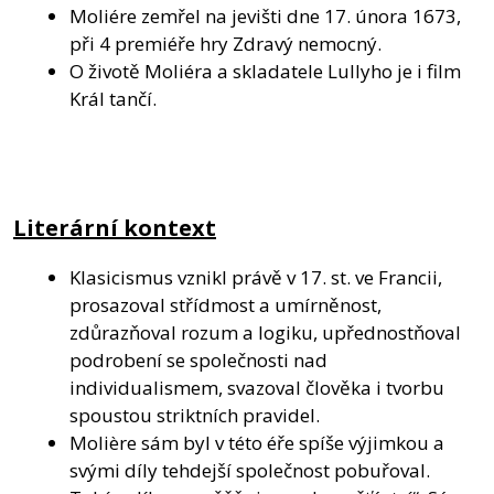
Moliére zemřel na jevišti dne 17. února 1673,
při 4 premiéře hry Zdravý nemocný.
O životě Moliéra a skladatele Lullyho je i film
Král tančí.
Literární kontext
Klasicismus vznikl právě v 17. st. ve Francii,
prosazoval střídmost a umírněnost,
zdůrazňoval rozum a logiku, upřednostňoval
podrobení se společnosti nad
individualismem, svazoval člověka i tvorbu
spoustou striktních pravidel.
Molière sám byl v této éře spíše výjimkou a
svými díly tehdejší společnost pobuřoval.