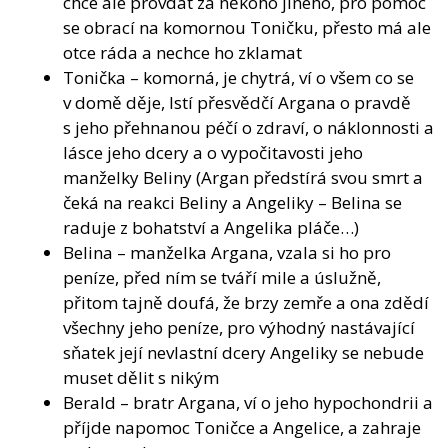
chce ale provdat za někoho jiného, pro pomoc
se obrací na komornou Toničku, přesto má ale
otce ráda a nechce ho zklamat
Tonička – komorná, je chytrá, ví o všem co se
v domě děje, lstí přesvědčí Argana o pravdě
s jeho přehnanou péčí o zdraví, o náklonnosti a
lásce jeho dcery a o vypočitavosti jeho
manželky Beliny (Argan předstírá svou smrt a
čeká na reakci Beliny a Angeliky – Belina se
raduje z bohatství a Angelika pláče…)
Belina – manželka Argana, vzala si ho pro
peníze, před ním se tváří mile a úslužně,
přitom tajně doufá, že brzy zemře a ona zdědí
všechny jeho peníze, pro výhodný nastávající
sňatek její nevlastní dcery Angeliky se nebude
muset dělit s nikým
Berald – bratr Argana, ví o jeho hypochondrii a
příjde napomoc Toničce a Angelice, a zahraje