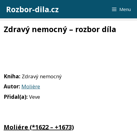
Přeskočit
Rozbor-dila.cz
Menu
na
obsah
Zdravý nemocný – rozbor díla
Kniha:
Zdravý nemocný
Autor:
Molière
Přidal(a):
Veve
Moliére (*1622 – +1673)