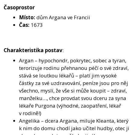
Časoprostor
Místo:
dům Argana ve Francii
Čas:
1673
Charakteristika postav
:
Argan – hypochondr, pokrytec, sobec a tyran,
terorizuje rodinu přehnanou péčí o své zdraví,
stává se loutkou lékařů – platí jim vysoké
částky za své uzdravování, peníze jsou pro něj
všechno, myslí, že vše si může koupit – zdraví,
manželku…, chce provdat svou dceru za syna
lékaře Purgona (výhodné, zaopatření, lékař
v rodině!)
Angelika – dcera Argana, miluje Kleanta, který
k nim do domu chodí jako učitel hudby, otec ji