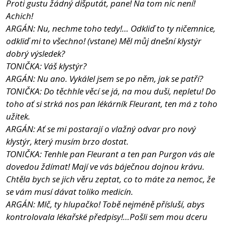
Proti gustu žádný dišputát, pane! Na tom nic není!
Achich!
ARGÁN: Nu, nechme toho tedy!… Odkliď to ty ničemnice,
odkliď mi to všechno! (vstane) Měl můj dnešní klystýr
dobrý výsledek?
TONIČKA: Váš klystýr?
ARGÁN: Nu ano. Vykálel jsem se po něm, jak se patří?
TONIČKA: Do těchhle věcí se já, na mou duši, nepletu! Do
toho ať si strká nos pan lékárník Fleurant, ten má z toho
užitek.
ARGÁN: Ať se mi postarají o vlažný odvar pro nový
klystýr, který musím brzo dostat.
TONIČKA: Tenhle pan Fleurant a ten pan Purgon vás ale
dovedou ždímat! Mají ve vás báječnou dojnou krávu.
Chtěla bych se jich věru zeptat, co to máte za nemoc, že
se vám musí dávat toliko medicín.
ARGÁN: Mlč, ty hlupačko! Tobě nejméně přísluší, abys
kontrolovala lékařské předpisy!…Pošli sem mou dceru