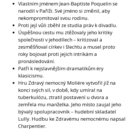
Vlastním jménem Jean-Baptiste Poquelin se
narodil v Paříži. Své jméno si změnil, aby
nekompromitoval svou rodinu.
Proti její vůli zběhl ze studia práv k divadlu.
Úspěšnou cestu mu ztěžovaly jeho kritiky
společnosti v jehodílech – kritizoval a
zesměšňoval církev i šlechtu a musel proto
roky bojovat proti jejich intrikám a
pronásledování.
Patří k nejslavnějším dramatikům éry
klasicismu.
Hru Zdravý nemocný Moliére vytvořil již na
konci svých sil, v době, kdy umíral na
tuberkulózu, ztratil postavení u dvora a
zemřela mu manželka. Jeho místo zaujal jeho
bývalý spolupracovník – hudební skladatel
Lully. Hudbu ke Zdravému nemocnému napsal
Charpentier.