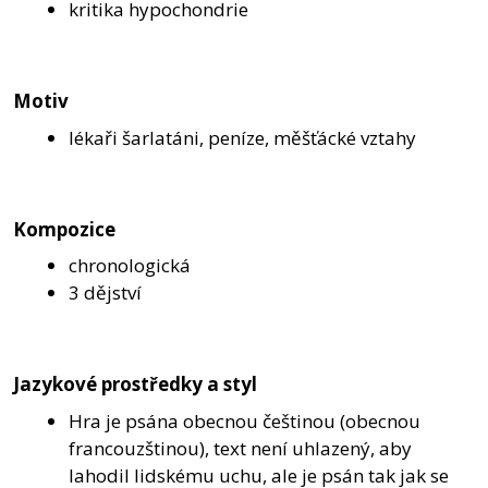
kritika hypochondrie
Motiv
lékaři šarlatáni, peníze, měšťácké vztahy
Kompozice
chronologická
3 dějství
Jazykové prostředky a styl
Hra je psána obecnou češtinou (obecnou
francouzštinou), text není uhlazený, aby
lahodil lidskému uchu, ale je psán tak jak se