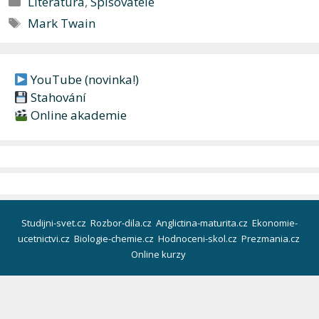
Literatura
,
Spisovatelé
Štítky
Mark Twain
YouTube (novinka!)
Stahování
Online akademie
Studijni-svet.cz
Rozbor-dila.cz
Anglictina-maturita.cz
Ekonomie-
ucetnictvi.cz
Biologie-chemie.cz
Hodnoceni-skol.cz
Prezmania.cz
Online kurzy