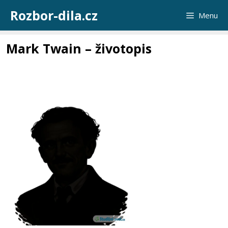
Přeskočit
Rozbor-dila.cz
Menu
na
obsah
Mark Twain – životopis