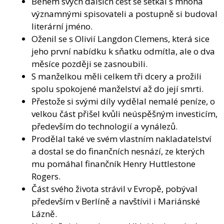
Během svých dalších cest se setkal s mnoha
významnými spisovateli a postupně si budoval
literární jméno.
Oženil se s Olivií Langdon Clemens, která sice
jeho první nabídku k sňatku odmítla, ale o dva
měsíce později se zasnoubili.
S manželkou měli celkem tři dcery a prožili
spolu spokojené manželství až do její smrti.
Přestože si svými díly vydělal nemalé peníze, o
velkou část přišel kvůli neúspěšným investicím,
především do technologií a vynálezů.
Prodělal také ve svém vlastním nakladatelství
a dostal se do finančních nesnází, ze kterých
mu pomáhal finančník Henry Huttlestone
Rogers.
Část svého života strávil v Evropě, pobýval
především v Berlíně a navštívil i Mariánské
Lázně.