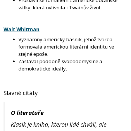
Proslavil se románem z americké občanské
války, která ovlivnila i Twainův život.
Walt Whitman
Významný americký básník, jehož tvorba
formovala americkou literární identitu ve
stejné epoše.
Zastával podobně svobodomyslné a
demokratické ideály.
Slavné citáty
O literatuře
Klasik je kniha, kterou lidé chválí, ale