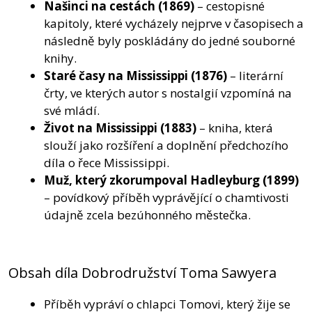
Našinci na cestách
(1869)
– cestopisné
kapitoly, které vycházely nejprve v časopisech a
následně byly poskládány do jedné souborné
knihy.
Staré časy na Mississippi
(1876)
– literární
črty, ve kterých autor s nostalgií vzpomíná na
své mládí.
Život na Mississippi
(1883)
– kniha, která
slouží jako rozšíření a doplnění předchozího
díla o řece Mississippi.
Muž, který zkorumpoval Hadleyburg
(1899)
– povídkový příběh vyprávějící o chamtivosti
údajně zcela bezúhonného městečka.
Obsah díla Dobrodružství Toma Sawyera
Příběh vypráví o chlapci Tomovi, který žije se