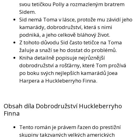
svou tetičkou Polly a rozmazleným bratrem
Sidem.
Sid nemá Toma v lásce, protože mu závidí jeho
kamarády, dobrodružství, která s nimi
podniká, a jeho celkově bláhový život.
Z tohoto důvodu Sid často tetičce na Toma
žaluje a snaží se ho dostat do problémů.
Kniha detailně popisuje nejrůznější
dobrodružství a rošťárny, které Tom prožívá
po boku svých nejlepších kamarádů Joea
Harpera a Huckleberryho Finna.
Obsah díla Dobrodružství Huckleberryho
Finna
Tento román je právem řazen do prestižní
skupiny takzvaných velkých amerických