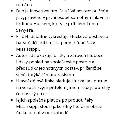
románů.
Dílo je inovativní tím, že užívá hovorovou řeč a
je vyprávěno v první osobě samotným hlavním
hrdinou Huckem, který je přítelem Toma
Sawyera.
Příběh detailně vykresluje Huckovu postavu a
barvitě líčí lidi i místa podél břehů řeky
Mississippi.
Autor zde ukazuje břitký a zároveň hluboce
lidský pohled na společenské postoje a
předsudky jednotlivých postav, přičemž se
silně dotýká tématu rasismu.
Hlavní dějová linka sleduje Hucka, jak putuje
na voru se svým přítelem Jimem, což je uprchlý
černošský otrok.
Jejich společná plavba po proudu řeky
Mississippi slouží jako silný literární obraz
úniku a touhy po svobodě.