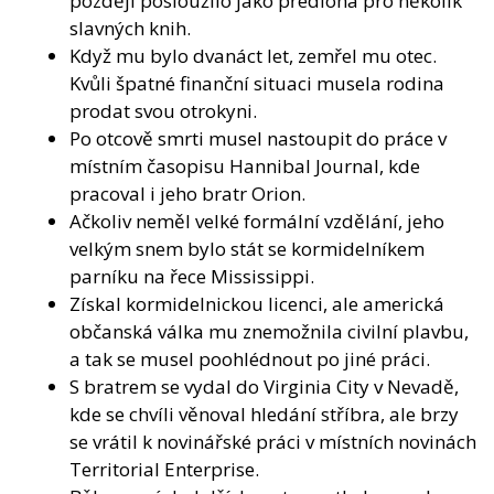
později posloužilo jako předloha pro několik
slavných knih.
Když mu bylo dvanáct let, zemřel mu otec.
Kvůli špatné finanční situaci musela rodina
prodat svou otrokyni.
Po otcově smrti musel nastoupit do práce v
místním časopisu Hannibal Journal, kde
pracoval i jeho bratr Orion.
Ačkoliv neměl velké formální vzdělání, jeho
velkým snem bylo stát se kormidelníkem
parníku na řece Mississippi.
Získal kormidelnickou licenci, ale americká
občanská válka mu znemožnila civilní plavbu,
a tak se musel poohlédnout po jiné práci.
S bratrem se vydal do Virginia City v Nevadě,
kde se chvíli věnoval hledání stříbra, ale brzy
se vrátil k novinářské práci v místních novinách
Territorial Enterprise.