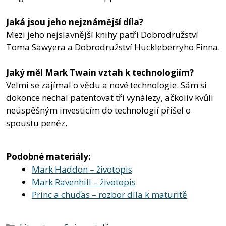
Jaká jsou jeho nejznámější díla?
Mezi jeho nejslavnější knihy patří Dobrodružství
Toma Sawyera a Dobrodružství Huckleberryho Finna.
Jaký měl Mark Twain vztah k technologiím?
Velmi se zajímal o vědu a nové technologie. Sám si
dokonce nechal patentovat tři vynálezy, ačkoliv kvůli
neúspěšným investicím do technologií přišel o
spoustu peněz.
Podobné materiály:
Mark Haddon – životopis
Mark Ravenhill – životopis
Princ a chuďas – rozbor díla k maturitě
Rubriky