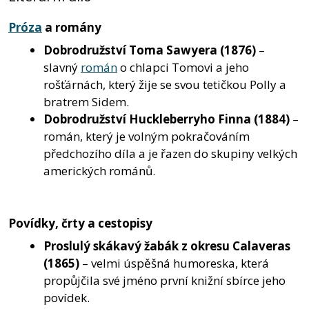
Próza
a romány
Dobrodružství Toma Sawyera
(1876)
–
slavný
román
o chlapci Tomovi a jeho
rošťárnách, který žije se svou tetičkou Polly a
bratrem Sidem.
Dobrodružství Huckleberryho Finna
(1884)
–
román, který je volným pokračováním
předchozího díla a je řazen do skupiny velkých
amerických románů.
Povídky, črty a cestopisy
Proslulý skákavý žabák z okresu Calaveras
(1865)
– velmi úspěšná humoreska, která
propůjčila své jméno první knižní sbírce jeho
povídek.