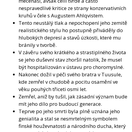
mecenáši, avšak čelil tvrdé a často
nespravedlivé kritice ze strany konzervativních
kruhů v čele s Augustem Ahlqvistem.
Tento neustálý tlak a nepochopení jeho zemitě
realistického stylu ho postupně přiváděly do
hlubokých depresí a stavů úzkosti, které mu
bránily v tvorbě.
V závěru svého krátkého a strastiplného života
se jeho duševní stav zhoršil natolik, že musel
být hospitalizován v ústavu pro choromyslné.
Nakonec dožil v péči svého bratra v Tuusule,
kde zemřel v chudobě a pocitu osamění ve
věku pouhých třiceti osmi let.
Zemřel, aniž by tušil, jak zásadní význam bude
mít jeho dílo pro budoucí generace.
Teprve po jeho smrti byla plně uznána jeho
genialita a stal se nesmrtelným symbolem
finské houževnatosti a národního ducha, který