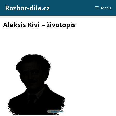
Přeskočit
Rozbor-dila.cz
Menu
na
obsah
Aleksis Kivi – životopis