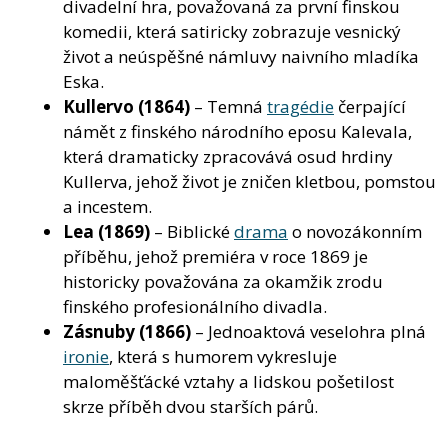
divadelní hra, považovaná za první finskou
komedii, která satiricky zobrazuje vesnický
život a neúspěšné námluvy naivního mladíka
Eska.
Kullervo
(1864)
– Temná
tragédie
čerpající
námět z finského národního eposu Kalevala,
která dramaticky zpracovává osud hrdiny
Kullerva, jehož život je zničen kletbou, pomstou
a incestem.
Lea
(1869)
– Biblické
drama
o novozákonním
příběhu, jehož premiéra v roce 1869 je
historicky považována za okamžik zrodu
finského profesionálního divadla.
Zásnuby
(1866)
– Jednoaktová veselohra plná
ironie
, která s humorem vykresluje
maloměšťácké vztahy a lidskou pošetilost
skrze příběh dvou starších párů.