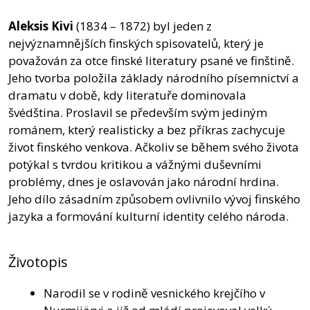
Aleksis Kivi
(1834 – 1872) byl jeden z
nejvýznamnějších finských spisovatelů, který je
považován za otce finské literatury psané ve finštině.
Jeho tvorba položila základy národního písemnictví a
dramatu v době, kdy literatuře dominovala
švédština. Proslavil se především svým jediným
románem, který realisticky a bez příkras zachycuje
život finského venkova. Ačkoliv se během svého života
potýkal s tvrdou kritikou a vážnými duševními
problémy, dnes je oslavován jako národní hrdina.
Jeho dílo zásadním způsobem ovlivnilo vývoj finského
jazyka a formování kulturní identity celého národa.
Životopis
Narodil se v rodině vesnického krejčího v