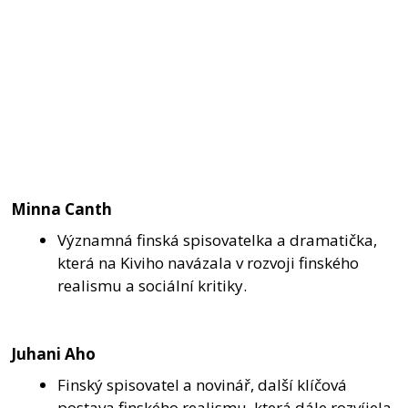
Minna Canth
Významná finská spisovatelka a dramatička,
která na Kiviho navázala v rozvoji finského
realismu a sociální kritiky.
Juhani Aho
Finský spisovatel a novinář, další klíčová
postava finského realismu, která dále rozvíjela