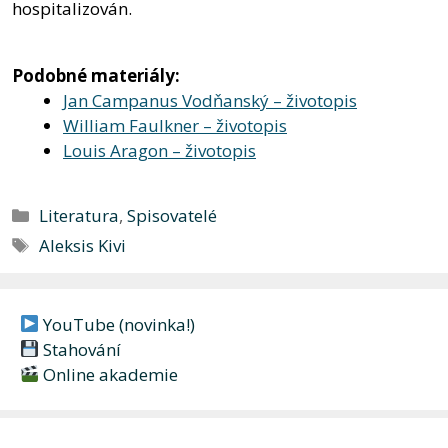
hospitalizován.
Podobné materiály:
Jan Campanus Vodňanský – životopis
William Faulkner – životopis
Louis Aragon – životopis
Rubriky
Literatura
,
Spisovatelé
Štítky
Aleksis Kivi
YouTube (novinka!)
Stahování
Online akademie