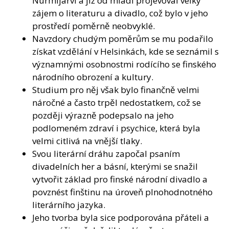
Nurmijärvi a již od mládí projevoval velký
zájem o literaturu a divadlo, což bylo v jeho
prostředí poměrně neobvyklé.
Navzdory chudým poměrům se mu podařilo
získat vzdělání v Helsinkách, kde se seznámil s
významnými osobnostmi rodícího se finského
národního obrození a kultury.
Studium pro něj však bylo finančně velmi
náročné a často trpěl nedostatkem, což se
později výrazně podepsalo na jeho
podlomeném zdraví i psychice, která byla
velmi citlivá na vnější tlaky.
Svou literární dráhu započal psaním
divadelních her a básní, kterými se snažil
vytvořit základ pro finské národní divadlo a
povznést finštinu na úroveň plnohodnotného
literárního jazyka.
Jeho tvorba byla sice podporována přáteli a