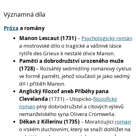
Významná díla
Próza
a romány
Manon Lescaut
(1731)
–
Psychologický román
a mistrovské dílo o tragické a vášnivé lásce
rytíře des Grieux k nestálé dívce Manon.
Paměti a dobrodružství urozeného muže
(1728)
– Rozsáhlý sedmidílný románový cyklus
ve formě pamětí, jehož součástí je jako sedmý
díl i příběh Manon.
Anglický filozof aneb Příběhy pana
Clevelanda
(1731) – Utopicko-
filozofický
román
plný dobrodružství a citových výlevů
nemanželského syna Olivera Cromwella.
Děkan z Killerinu
(1735)
– Moralizující
román
o irském duchovním, který se snaží dohlížet na