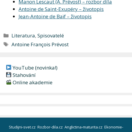
Manon Lescaut (A. Prévost) – rozbor díla
Antoine de Saint-Exupéry – životopis
Jean-Antoine de Baïf – životopis
Rubriky
Literatura
,
Spisovatelé
Štítky
Antoine François Prévost
YouTube (novinka!)
Stahování
Online akademie
Studijni-svet.cz
Rozbor-dila.cz
Anglictina-maturita.cz
Ekonomie-