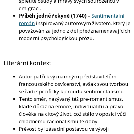
spletité osudy a mravy svých sourozenců v
emigraci.
Příběh jedné řekyně
(1740)
–
Sentimentální
román
inspirovaný autorovým životem, který je
považován za jedno z děl předznamenávajících
moderní psychologickou prózu.
Literární kontext
Autor patří k významným představitelům
francouzského osvícenství, avšak svou tvorbou
se řadí specificky k proudu sentimentalismu.
Tento směr, nazývaný též pre-romantismus,
klade důraz na emoce, individualitu a právo
člověka na citový život, což stálo v opozici vůči
chladnému racionalismu té doby.
Prévost byl zásadní postavou ve vývoji