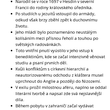
Narodil se v roce 1697 v Hesdin v severní
Francii do rodiny královského úředníka.
Po studiích u jezuitů vstoupil do armády,
odkud však brzy zběhl zpět k duchovnímu
životu.
Jeho mládí bylo poznamenáno neustálým
kolísáním mezi přísnou řeholí a touhou po
světských radovánkách.
Toto vnitřní pnutí vyústilo v jeho vstup k
benediktinům, kde se začal intenzivně věnovat
studiu a psaní prvních děl.
Kvůli konfliktům s církevní hierarchií a
neautorizovanému odchodu z kláštera musel
uprchnout do Anglie a později do Nizozemí.
V exilu prožil milostnou aféru, naplno se oddal
literární tvorbě a napsal zde svá nejslavnější
díla.
Během pobytu v zahraničí začal vydávat