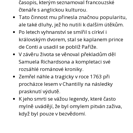
časopis, kterým seznamoval francouzské
čtenáře s anglickou kulturou.
Tato činnost mu přinesla značnou popularitu,
ale také dluhy, jež ho nutili k dalším útěkům.
Po letech vyhnanství se smířil s církví i
královským dvorem, stal se kaplanem prince
de Conti a usadil se poblíž Paříže.
V závěru života se věnoval překladům děl
Samuela Richardsona a kompletaci své
rozsáhlé románové kroniky.
Zemřel náhle a tragicky v roce 1763 při
procházce lesem v Chantilly na následky
prasknutí výdutě.
K jeho smrti se vážou legendy, které často
mylně uvádějí, že byl omylem pitván zaživa,
když byl pouze v bezvědomí.