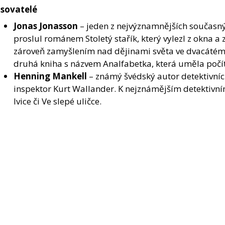
isovatelé
Jonas Jonasson
– jeden z nejvýznamnějších současný
proslul románem Stoletý stařík, který vylezl z okna a
zároveň zamyšlením nad dějinami světa ve dvacátém s
druhá kniha s názvem Analfabetka, která uměla počít
Henning Mankell
– známý švédský autor detektivních
inspektor Kurt Wallander. K nejznámějším detektivní
lvice či Ve slepé uličce.