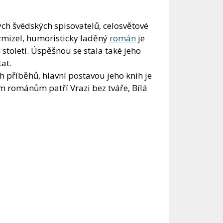
ch švédských spisovatelů, celosvětové
 zmizel, humoristicky laděný
román
je
toletí. Úspěšnou se stala také jeho
at.
 příběhů, hlavní postavou jeho knih je
m románům patří Vrazi bez tváře, Bílá