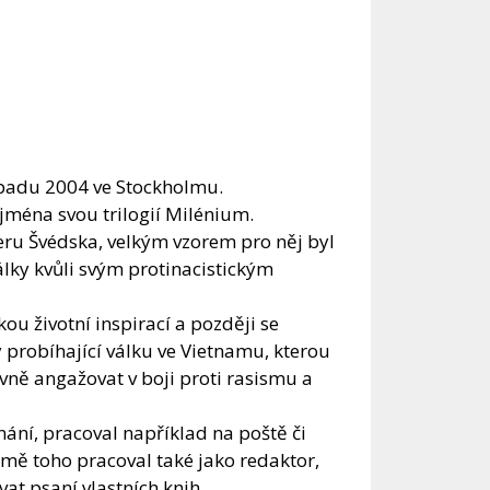
topadu 2004 ve Stockholmu.
jména svou trilogií Milénium.
veru Švédska, velkým vzorem pro něj byl
lky kvůli svým protinacistickým
ou životní inspirací a později se
dy probíhající válku ve Vietnamu, kterou
vně angažovat v boji proti rasismu a
ní, pracoval například na poště či
omě toho pracoval také jako redaktor,
vat psaní vlastních knih.