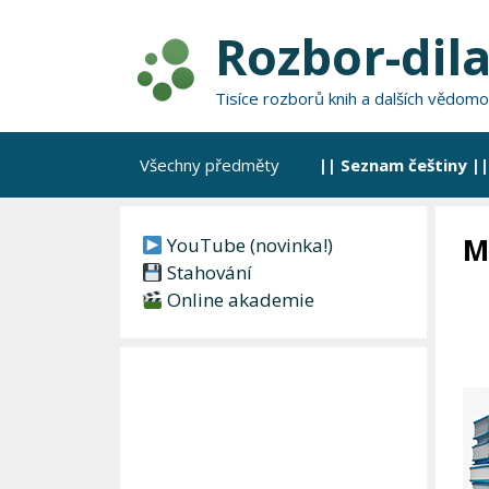
Přeskočit
Rozbor-dila
na
obsah
Tisíce rozborů knih a dalších vědomo
Všechny předměty
|| Seznam češtiny ||
M
YouTube (novinka!)
Stahování
Online akademie