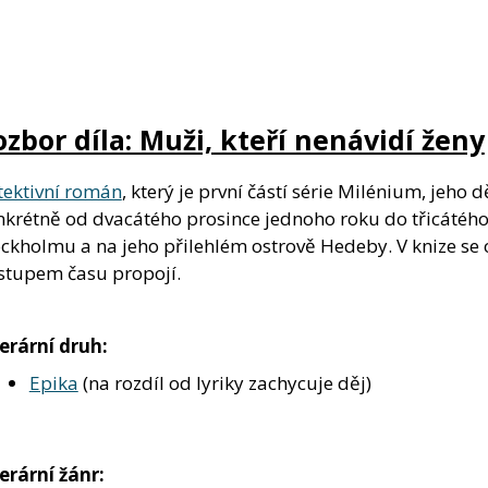
ozbor díla: Muži, kteří nenávidí ženy
tektivní román
, který je první částí série Milénium, jeho
nkrétně od dvacátého prosince jednoho roku do třicátého 
ckholmu a na jeho přilehlém ostrově Hedeby. V knize se ob
stupem času propojí.
terární druh:
Epika
(na rozdíl od lyriky zachycuje děj)
erární žánr: