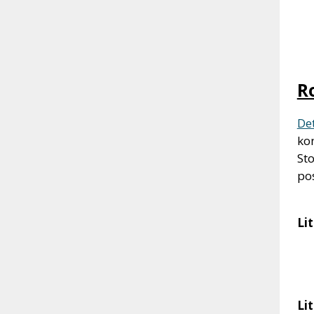
R
De
ko
Sto
po
Li
Lit