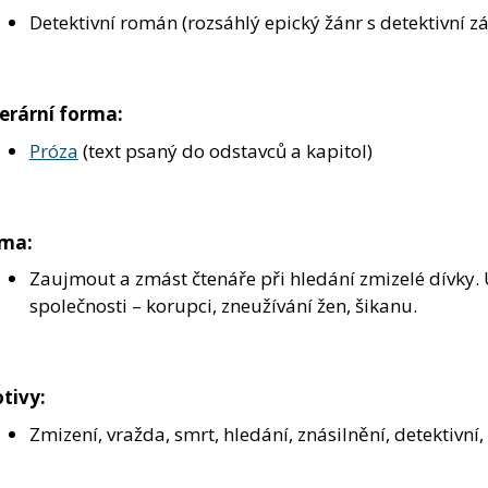
Detektivní román (rozsáhlý epický žánr s detektivní z
terární forma:
Próza
(text psaný do odstavců a kapitol)
ma:
Zaujmout a zmást čtenáře při hledání zmizelé dívky.
společnosti – korupci, zneužívání žen, šikanu.
tivy:
Zmizení, vražda, smrt, hledání, znásilnění, detektivní,