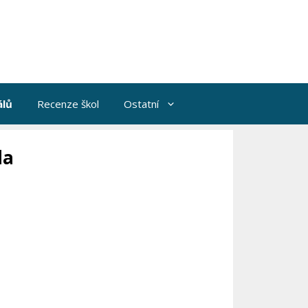
álů
Recenze škol
Ostatní
la