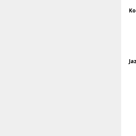
Ko
Ja