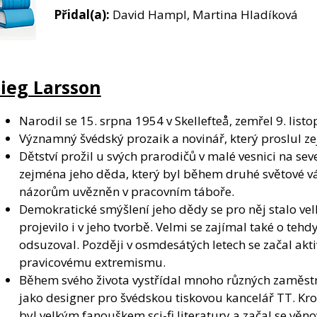
Přidal(a):
David Hampl, Martina Hladíková
tieg Larsson
Narodil se 15. srpna 1954 v Skellefteå, zemřel 9. lis
Významný švédský prozaik a novinář, který proslul ze
Dětství prožil u svých prarodičů v malé vesnici na se
zejména jeho děda, který byl během druhé světové vá
názorům uvězněn v pracovním táboře.
Demokratické smýšlení jeho dědy se pro něj stalo velk
projevilo i v jeho tvorbě. Velmi se zajímal také o teh
odsuzoval. Později v osmdesátých letech se začal akti
pravicovému extremismu.
Během svého života vystřídal mnoho různých zaměstná
jako designer pro švédskou tiskovou kancelář TT. Kr
byl velkým fanouškem sci-fi literatury a začal se věno