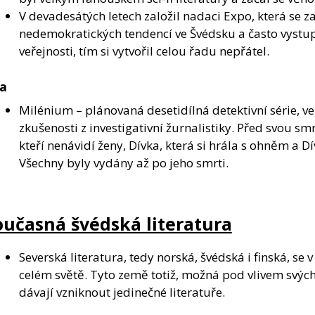
V devadesátých letech založil nadaci Expo, která se z
nedemokratických tendencí ve Švédsku a často vystu
veřejnosti, tím si vytvořil celou řadu nepřátel.
la
Milénium – plánovaná desetidílná detektivní série, ve 
zkušenosti z investigativní žurnalistiky. Před svou smr
kteří nenávidí ženy, Dívka, která si hrála s ohněm a D
Všechny byly vydány až po jeho smrti.
oučasná švédská literatura
Severská literatura, tedy norská, švédská i finská, se
celém světě. Tyto země totiž, možná pod vlivem svých
dávají vzniknout jedinečné literatuře.