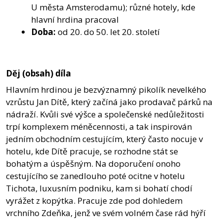
U města Amsterodamu); různé hotely, kde
hlavní hrdina pracoval
Doba:
od 20. do 50. let 20. století
Děj (obsah) díla
Hlavním hrdinou je bezvýznamný pikolík nevelkého
vzrůstu Jan Dítě, který začíná jako prodavač párků na
nádraží. Kvůli své výšce a společenské nedůležitosti
trpí komplexem méněcennosti, a tak inspirován
jedním obchodním cestujícím, který často nocuje v
hotelu, kde Dítě pracuje, se rozhodne stát se
bohatým a úspěšným. Na doporučení onoho
cestujícího se zanedlouho poté ocitne v hotelu
Tichota, luxusním podniku, kam si bohatí chodí
vyrážet z kopýtka. Pracuje zde pod dohledem
vrchního Zdeňka, jenž ve svém volném čase rád hýří