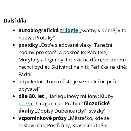
Další díla:
autobiografická
trilogie
„Svatby v domě; Vita
nuova; Proluky“
povídky
„Ostře sledované vlaky; Taneční
hodiny pro starší a pokročilé; Pábitelé;
Morytáty a legendy; Inzerát na dům, ve kterém
nechci bydlet; Skřivánci na niti; Perlička na dně;
Fádní
odpoledne; Toto město je ve společné péči
obyvatel“
díla 80. let
„Harlequinovy miliony; Kluby
poezie
; Uragán nad Prahou“
filozofické
úvahy
„Dopisy Dubence (čtyři svazky)“
vzpomínkové prózy
„Městečko, kde se
zastavil čas; Postřižiny; Krasosmutnění;