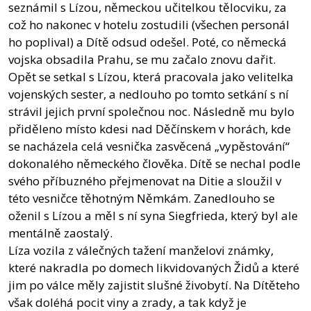
seznámil s Lízou, německou učitelkou tělocviku, za
což ho nakonec v hotelu zostudili (všechen personál
ho poplival) a Dítě odsud odešel. Poté, co německá
vojska obsadila Prahu, se mu začalo znovu dařit.
Opět se setkal s Lízou, která pracovala jako velitelka
vojenských sester, a nedlouho po tomto setkání s ní
strávil jejich první společnou noc. Následně mu bylo
přiděleno místo kdesi nad Děčínskem v horách, kde
se nacházela celá vesnička zasvěcená „vypěstování“
dokonalého německého člověka. Dítě se nechal podle
svého příbuzného přejmenovat na Ditie a sloužil v
této vesničce těhotným Němkám. Zanedlouho se
oženil s Lízou a měl s ní syna Siegfrieda, který byl ale
mentálně zaostalý.
Líza vozila z válečných tažení manželovi známky,
které nakradla po domech likvidovaných Židů a které
jim po válce měly zajistit slušné živobytí. Na Dítěteho
však doléhá pocit viny a zrady, a tak když je