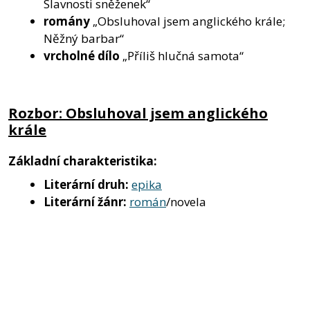
Slavnosti sněženek“
romány
„Obsluhoval jsem anglického krále;
Něžný barbar“
vrcholné dílo
„Příliš hlučná samota“
Rozbor: Obsluhoval jsem anglického
krále
Základní charakteristika:
Literární druh:
epika
Literární žánr:
román
/novela