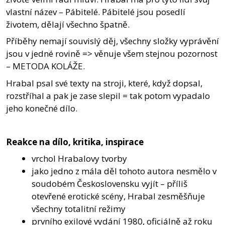
vlastní název – Pábitelé. Pábitelé jsou posedlí
životem, dělají všechno špatně.
Příběhy nemají souvislý děj, všechny složky vyprávění
jsou v jedné rovině => věnuje všem stejnou pozornost
– METODA KOLÁŽE.
Hrabal psal své texty na stroji, které, když dopsal,
rozstříhal a pak je zase slepil = tak potom vypadalo
jeho konečné dílo.
Reakce na dílo, kritika, inspirace
vrchol Hrabalovy tvorby
jako jedno z mála děl tohoto autora nesmělo v
soudobém Československu vyjít – příliš
otevřené erotické scény, Hrabal zesměšňuje
všechny totalitní režimy
prvního exilové vydání 1980, oficiálně až roku