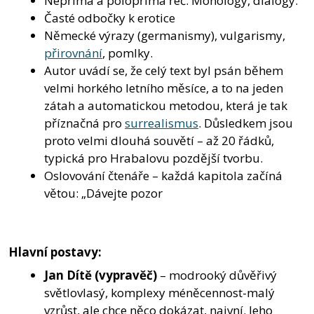
Nepřímá a polopřímá řeč. Monology, dialogy.
Časté odbočky k erotice
Německé výrazy (germanismy), vulgarismy,
přirovnání
, pomlky.
Autor uvádí se, že celý text byl psán během
velmi horkého letního měsíce, a to na jeden
zátah a automatickou metodou, která je tak
příznačná pro
surrealismus
. Důsledkem jsou
proto velmi dlouhá souvětí – až 20 řádků,
typická pro Hrabalovu pozdější tvorbu.
Oslovování čtenáře – každá kapitola začíná
větou: „Dávejte pozor
Hlavní postavy:
Jan Dítě (vypravěč)
– modrooký důvěřivý
světlovlasý, komplexy méněcennost-malý
vzrůst, ale chce něco dokázat, naivní. Jeho