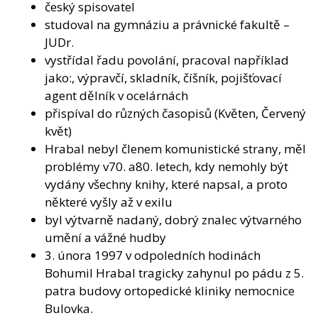
český spisovatel
studoval na gymnáziu a právnické fakultě –
JUDr.
vystřídal řadu povolání, pracoval například
jako:, výpravčí, skladník, číšník, pojišťovací
agent dělník v ocelárnách
přispíval do různých časopisů (Květen, Červený
květ)
Hrabal nebyl členem komunistické strany, měl
problémy v70. a80. letech, kdy nemohly být
vydány všechny knihy, které napsal, a proto
některé vyšly až v exilu
byl výtvarně nadaný, dobrý znalec výtvarného
umění a vážné hudby
3. února 1997 v odpoledních hodinách
Bohumil Hrabal tragicky zahynul po pádu z 5.
patra budovy ortopedické kliniky nemocnice
Bulovka.