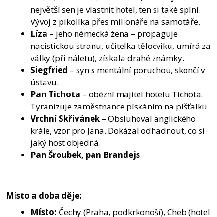
největší sen je vlastnit hotel, ten si také splní.
Vývoj z pikolíka přes milionáře na samotáře.
Líza
– jeho německá žena – propaguje
nacistickou stranu, učitelka tělocviku, umírá za
války (při náletu), získala drahé známky.
Siegfried
– syn s mentální poruchou, skončí v
ústavu.
Pan Tichota
– obézní majitel hotelu Tichota.
Tyranizuje zaměstnance pískáním na píšťalku.
Vrchní Skřivánek
– Obsluhoval anglického
krále, vzor pro Jana. Dokázal odhadnout, co si
jaký host objedná.
Pan Šroubek, pan Brandejs
Místo a doba děje:
Místo:
Čechy (Praha, podkrkonoší), Cheb (hotel