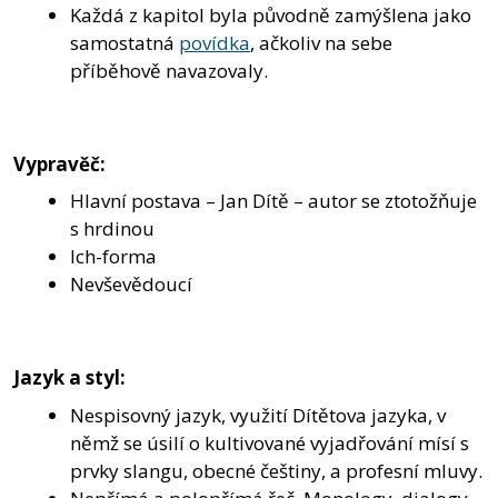
Každá z kapitol byla původně zamýšlena jako
samostatná
povídka
, ačkoliv na sebe
příběhově navazovaly.
Vypravěč:
Hlavní postava – Jan Dítě – autor se ztotožňuje
s hrdinou
Ich-forma
Nevševědoucí
Jazyk a styl:
Nespisovný jazyk, využití Dítětova jazyka, v
němž se úsilí o kultivované vyjadřování mísí s
prvky slangu, obecné češtiny, a profesní mluvy.