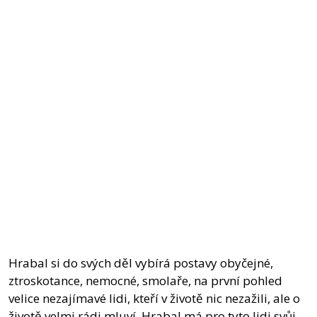
Hrabal si do svých děl vybírá postavy obyčejné,
ztroskotance, nemocné, smolaře, na první pohled
velice nezajímavé lidi, kteří v životě nic nezažili, ale o
životě velmi rádi mluví. Hrabal má pro tyto lidi svůj