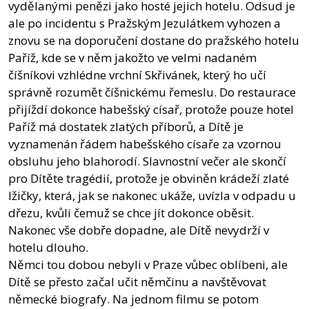
vydělanými penězi jako hosté jejich hotelu. Odsud je
ale po incidentu s Pražským Jezulátkem vyhozen a
znovu se na doporučení dostane do pražského hotelu
Paříž, kde se v něm jakožto ve velmi nadaném
číšníkovi vzhlédne vrchní Skřivánek, který ho učí
správně rozumět číšnickému řemeslu. Do restaurace
přijíždí dokonce habešský císař, protože pouze hotel
Paříž má dostatek zlatých příborů, a Dítě je
vyznamenán řádem habešského císaře za vzornou
obsluhu jeho blahorodí. Slavnostní večer ale skončí
pro Dítěte tragédií, protože je obviněn krádeží zlaté
lžičky, která, jak se nakonec ukáže, uvízla v odpadu u
dřezu, kvůli čemuž se chce jít dokonce oběsit.
Nakonec vše dobře dopadne, ale Dítě nevydrží v
hotelu dlouho.
Němci tou dobou nebyli v Praze vůbec oblíbeni, ale
Dítě se přesto začal učit němčinu a navštěvovat
německé biografy. Na jednom filmu se potom