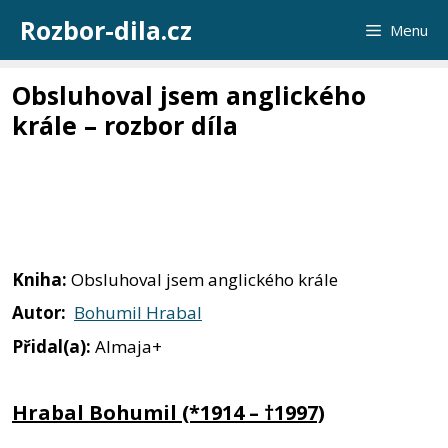
Přeskočit
Rozbor-dila.cz
Menu
na
obsah
Obsluhoval jsem anglického
krále – rozbor díla
Kniha:
Obsluhoval jsem anglického krále
Autor:
Bohumil Hrabal
Přidal(a):
Almaja+
Hrabal Bohumil (*1914 – †1997)