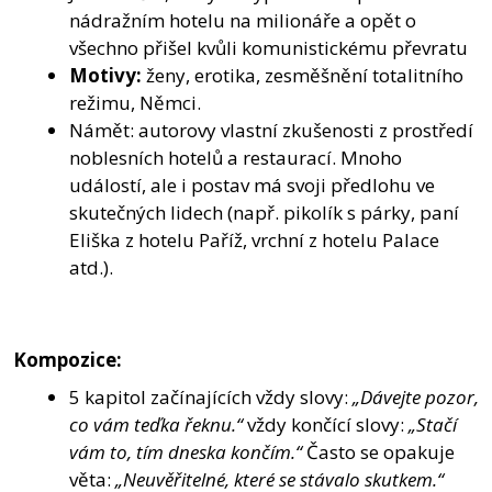
nádražním hotelu na milionáře a opět o
všechno přišel kvůli komunistickému převratu
Motivy:
ženy, erotika, zesměšnění totalitního
režimu, Němci.
Námět: autorovy vlastní zkušenosti z prostředí
noblesních hotelů a restaurací. Mnoho
událostí, ale i postav má svoji předlohu ve
skutečných lidech (např. pikolík s párky, paní
Eliška z hotelu Paříž, vrchní z hotelu Palace
atd.).
Kompozice:
5 kapitol začínajících vždy slovy:
„Dávejte pozor,
co vám teďka řeknu.“
vždy končící slovy:
„Stačí
vám to, tím dneska končím.“
Často se opakuje
věta:
„Neuvěřitelné, které se stávalo skutkem.“