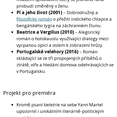
probudí změněný v ženu.
Pí a jeho život
(2001)
– Dobrodružný a
filozofický román
o přežití indického chlapce a
bengálského tygra na záchranném člunu.
Beatrice a Vergilius
(2010)
– Alegorický
román o holokaustu využívající dialogy mezi
vycpanou opicí a oslem k zobrazení hrůzy.
Portugalské velehory
(2016)
– Román
skládající se ze tří propojených příběhů o
ztrátě, víře a hledání domova odehrávajících se
v Portugalsku.
Projekt pro premiéra
Kromě psaní beletrie na sebe Yann Martel
upozornil i unikátním literárně-politickým