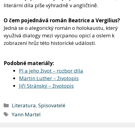
literární díla píše výhradně v angličtině.
O čem pojednává román Beatrice a Vergilius?
Jedná se o alegorický román o holokaustu, který
využívá dialogy mezi vycpanou opicí a oslem k
zobrazení hrůz této historické události.
Podobné materiály:
Pí a jeho život – rozbor díla
Martin Luther – životopis
Jiří Stránský – životopis
Rubriky
Literatura
,
Spisovatelé
Štítky
Yann Martel