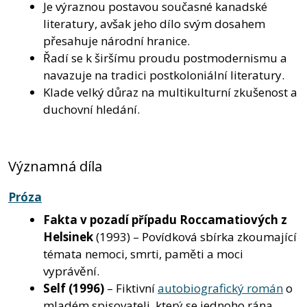
Je výraznou postavou současné kanadské
literatury, avšak jeho dílo svým dosahem
přesahuje národní hranice.
Řadí se k širšímu proudu postmodernismu a
navazuje na tradici postkoloniální literatury.
Klade velký důraz na multikulturní zkušenost a
duchovní hledání.
Významná díla
Próza
Fakta v pozadí případu Roccamatiových z
Helsinek
(1993) – Povídková sbírka zkoumající
témata nemoci, smrti, paměti a moci
vyprávění.
Self
(1996)
– Fiktivní
autobiografický román
o
mladém spisovateli, který se jednoho rána