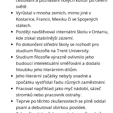
cestování a poznávání nových kultur po celém
světě.
Vyrůstal v mnoha zemích, mimo jiné v
Kostarice, Francii, Mexiku či ve Spojených
státech.
Později navštěvoval internátní školu v Ontariu,
kde získal stabilnější zázemí.
Po dokončení střední školy se rozhodl pro
studium filozofie na Trent University.
Studium filozofie výrazně ovlivnilo jeho
budoucí intelektuální směřování a dodalo
hloubku jeho literárním dílům.
Jeho literární začátky nebyly snadné a
zpočátku vystřídal řadu různých zaměstnání.
Pracoval například jako myč nádobí, sázeč
stromků nebo pracovník ostrahy.
Teprve po těchto zkušenostech se plně oddal
psaní a debutoval sbírkou povídek.