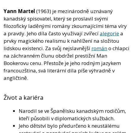
Yann Martel
(1963) je mezinárodně uznávaný
kanadský spisovatel, který se proslavil svými
filozoficky laděnými romány zkoumajícími téma víry
a pravdy. Jeho díla často využívají zvířecí
alegorie
a
prvky magického realismu k nahlížení na složitou
lidskou existenci. Za svůj nejslavnější
román
o chlapci
na záchranném člunu obdržel prestižní Man
Bookerovu cenu. Přestože je jeho rodným jazykem
francouzština, svá literární díla píše výhradně v
angličtině.
Život a kariéra
Narodil se ve Španělsku kanadským rodičům,
kteří působili v diplomatických službách.
Jeho dětství bylo předurčeno k neustálému