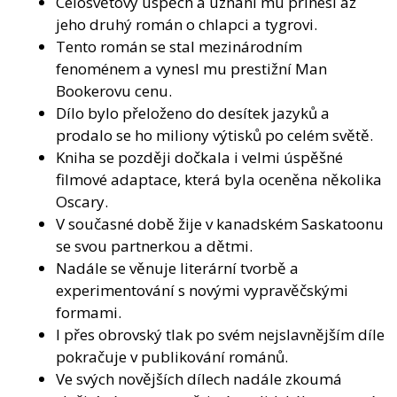
Celosvětový úspěch a uznání mu přinesl až
jeho druhý román o chlapci a tygrovi.
Tento román se stal mezinárodním
fenoménem a vynesl mu prestižní Man
Bookerovu cenu.
Dílo bylo přeloženo do desítek jazyků a
prodalo se ho miliony výtisků po celém světě.
Kniha se později dočkala i velmi úspěšné
filmové adaptace, která byla oceněna několika
Oscary.
V současné době žije v kanadském Saskatoonu
se svou partnerkou a dětmi.
Nadále se věnuje literární tvorbě a
experimentování s novými vypravěčskými
formami.
I přes obrovský tlak po svém nejslavnějším díle
pokračuje v publikování románů.
Ve svých novějších dílech nadále zkoumá