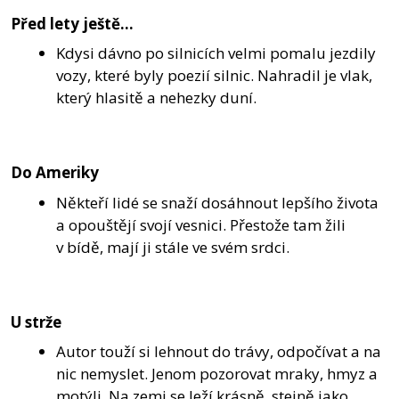
Před lety ještě…
Kdysi dávno po silnicích velmi pomalu jezdily
vozy, které byly poezií silnic. Nahradil je vlak,
který hlasitě a nehezky duní.
Do Ameriky
Někteří lidé se snaží dosáhnout lepšího života
a opouštějí svojí vesnici. Přestože tam žili
v bídě, mají ji stále ve svém srdci.
U strže
Autor touží si lehnout do trávy, odpočívat a na
nic nemyslet. Jenom pozorovat mraky, hmyz a
motýli. Na zemi se leží krásně, stejně jako