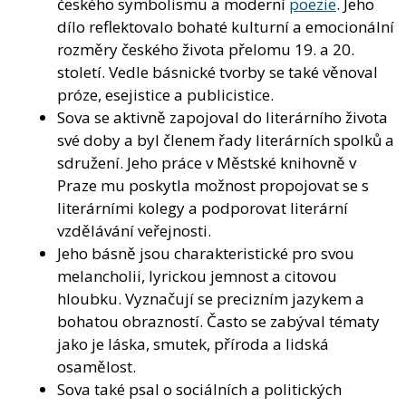
českého symbolismu a moderní
poezie
. Jeho
dílo reflektovalo bohaté kulturní a emocionální
rozměry českého života přelomu 19. a 20.
století. Vedle básnické tvorby se také věnoval
próze, esejistice a publicistice.
Sova se aktivně zapojoval do literárního života
své doby a byl členem řady literárních spolků a
sdružení. Jeho práce v Městské knihovně v
Praze mu poskytla možnost propojovat se s
literárními kolegy a podporovat literární
vzdělávání veřejnosti.
Jeho básně jsou charakteristické pro svou
melancholii, lyrickou jemnost a citovou
hloubku. Vyznačují se precizním jazykem a
bohatou obrazností. Často se zabýval tématy
jako je láska, smutek, příroda a lidská
osamělost.
Sova také psal o sociálních a politických