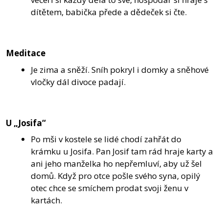
dítětem, babička přede a dědeček si čte.
Meditace
Je zima a sněží. Sníh pokryl i domky a sněhové
vločky dál divoce padají.
U „Josifa“
Po mši v kostele se lidé chodí zahřát do
krámku u Josifa. Pan Josif tam rád hraje karty a
ani jeho manželka ho nepřemluví, aby už šel
domů. Když pro otce pošle svého syna, opilý
otec chce se smíchem prodat svoji ženu v
kartách.