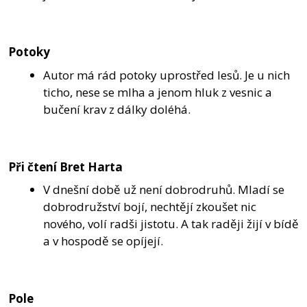
Potoky
Autor má rád potoky uprostřed lesů. Je u nich
ticho, nese se mlha a jenom hluk z vesnic a
bučení krav z dálky doléhá.
Při čtení Bret Harta
V dnešní době už není dobrodruhů. Mladí se
dobrodružství bojí, nechtějí zkoušet nic
nového, volí radši jistotu. A tak raději žijí v bídě
a v hospodě se opíjejí.
Pole