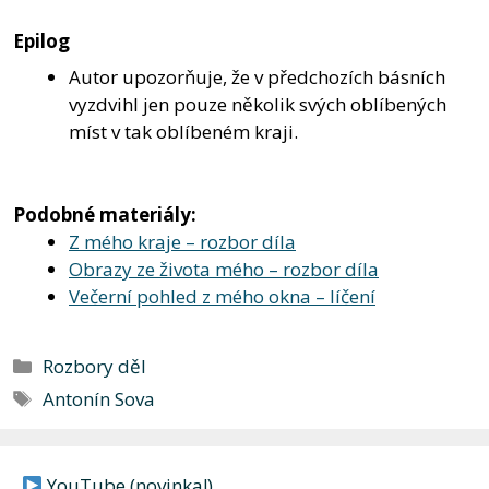
Epilog
Autor upozorňuje, že v předchozích básních
vyzdvihl jen pouze několik svých oblíbených
míst v tak oblíbeném kraji.
Podobné materiály:
Z mého kraje – rozbor díla
Obrazy ze života mého – rozbor díla
Večerní pohled z mého okna – líčení
Rubriky
Rozbory děl
Štítky
Antonín Sova
YouTube (novinka!)