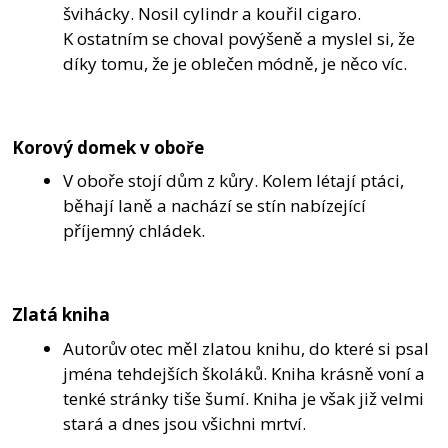
švihácky. Nosil cylindr a kouřil cigaro.
K ostatním se choval povýšeně a myslel si, že
díky tomu, že je oblečen módně, je něco víc.
Korový domek v oboře
V oboře stojí dům z kůry. Kolem létají ptáci,
běhají laně a nachází se stín nabízející
příjemný chládek.
Zlatá kniha
Autorův otec měl zlatou knihu, do které si psal
jména tehdejších školáků. Kniha krásně voní a
tenké stránky tiše šumí. Kniha je však již velmi
stará a dnes jsou všichni mrtví.