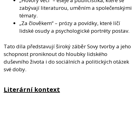
„Hovory věcí“ – eseje a publicistika, které se
zabývají literaturou, uměním a společenskými
tématy.
„Za člověkem“ – prózy a povídky, které líčí
lidské osudy a psychologické portréty postav.
Tato díla představují široký záběr Sovy tvorby a jeho
schopnost proniknout do hloubky lidského
duševního života i do sociálních a politických otázek
své doby.
Literární kontext