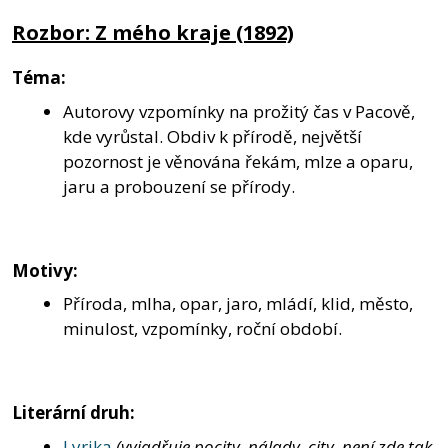
Rozbor: Z mého kraje (1892)
Téma:
Autorovy vzpomínky na prožitý čas v Pacově,
kde vyrůstal. Obdiv k přírodě, největší
pozornost je věnována řekám, mlze a oparu,
jaru a probouzení se přírody.
Motivy:
Příroda, mlha, opar, jaro, mládí, klid, město,
minulost, vzpomínky, roční období.
Literární druh:
Lyrika
(vyjadřuje pocity, nálady, city, není zde tak