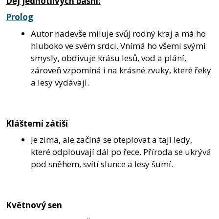
Děj jednotlivých básní:
Prolog
Autor nadevše miluje svůj rodný kraj a má ho
hluboko ve svém srdci. Vnímá ho všemi svými
smysly, obdivuje krásu lesů, vod a plání,
zároveň vzpomíná i na krásné zvuky, které řeky
a lesy vydávají.
Klášterní zátiší
Je zima, ale začíná se oteplovat a tají ledy,
které odplouvají dál po řece. Příroda se ukrývá
pod sněhem, svítí slunce a lesy šumí.
Květnový sen