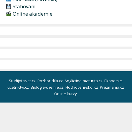
Stahování
Online akademie
Studijni-svet.cz
Rozbor-dila.cz
Anglictina-maturita.cz
Ekonomie-
ucetnictvi.cz
Biologie-chemie.cz
Hodnoceni-skol.cz
Prezmania.cz
Online kurzy