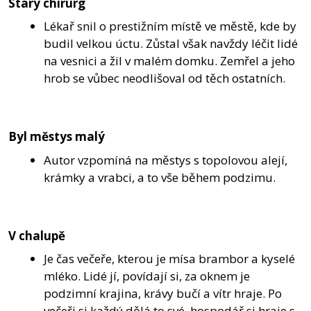
Starý chirurg
Lékař snil o prestižním místě ve městě, kde by
budil velkou úctu. Zůstal však navždy léčit lidé
na vesnici a žil v malém domku. Zemřel a jeho
hrob se vůbec neodlišoval od těch ostatních.
Byl městys malý
Autor vzpomíná na městys s topolovou alejí,
krámky a vrabci, a to vše během podzimu.
V chalupě
Je čas večeře, kterou je mísa brambor a kyselé
mléko. Lidé jí, povídají si, za oknem je
podzimní krajina, krávy bučí a vítr hraje. Po
večeři si každý dělá to své, hospodář si hraje s