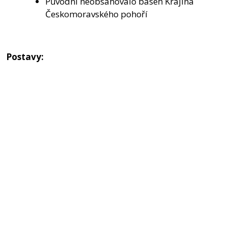
Původní neobsahovalo báseň Krajina
Českomoravského pohoří
Postavy: