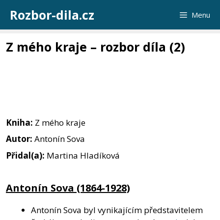
Přeskočit
Rozbor-dila.cz
Menu
na
obsah
Z mého kraje – rozbor díla (2)
Kniha:
Z mého kraje
Autor:
Antonín Sova
Přidal(a):
Martina Hladíková
Antonín Sova (1864-1928)
Antonín Sova byl vynikajícím představitelem