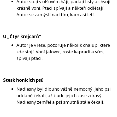
Autor stojí v olšovém háji, padají listy a chvojí
krásně voní. Ptáci zpívají a někteří odlétají.
Autor se zamýšlí nad tím, kam asi letí.
U „Čtyř krejcarů“
Autor je v lese, pozoruje několik chalup, které
zde stojí. Voní jalovec, roste kapradí a vřes,
zpívají ptáci.
Stesk honicích psů
Nadlesný byl dlouho vážně nemocný. Jeho psi
oddaně čekali, až bude jejich zase zdravý.
Nadlesný zemřel a psi smutně stále čekali.