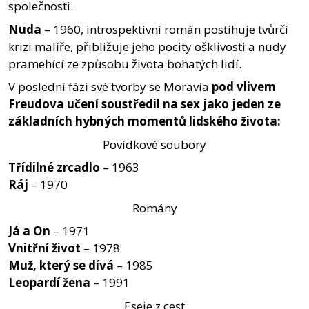
společnosti.
Nuda
– 1960, introspektivní román postihuje tvůrčí
krizi malíře, přibližuje jeho pocity ošklivosti a nudy
pramehící ze způsobu života bohatých lidí.
V poslední fázi své tvorby se Moravia
pod vlivem
Freudova učení soustředil na sex jako jeden ze
základních hybných momentů lidského života:
Povídkové soubory
Třídilné zrcadlo
– 1963
Ráj
– 1970
Romány
Já a On
– 1971
Vnitřní život
– 1978
Muž, který se dívá
– 1985
Leopardí žena
– 1991
Eseje z cest