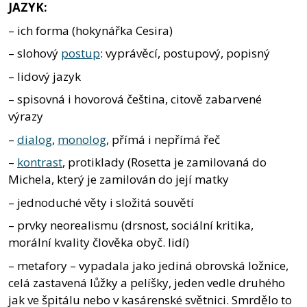
JAZYK:
– ich forma (hokynářka Cesira)
– slohový
postup
: vyprávěcí, postupový, popisný
– lidový jazyk
– spisovná i hovorová čeština, citově zabarvené
výrazy
–
dialog
,
monolog
, přímá i nepřímá řeč
–
kontrast
, protiklady (Rosetta je zamilovaná do
Michela, který je zamilován do její matky
– jednoduché věty i složitá souvětí
– prvky neorealismu (drsnost, sociální kritika,
morální kvality člověka obyč. lidí)
– metafory – vypadala jako jediná obrovská ložnice,
celá zastavená lůžky a pelíšky, jeden vedle druhého
jak ve špitálu nebo v kasárenské světnici. Smrdělo to