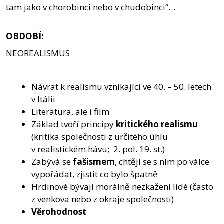
tam jako v chorobinci nebo v chudobinci“…
OBDOBÍ:
NEOREALISMUS
Návrat k realismu vznikající ve 40. – 50. letech
v Itálii
Literatura, ale i film
Základ tvoří principy
kritického realismu
(kritika společnosti z určitého úhlu
v realistickém hávu; 2. pol. 19. st.)
Zabývá se
fašismem
, chtějí se s ním po válce
vypořádat, zjistit co bylo špatně
Hrdinové bývají morálně nezkažení lidé (často
z venkova nebo z okraje společnosti)
Věrohodnost