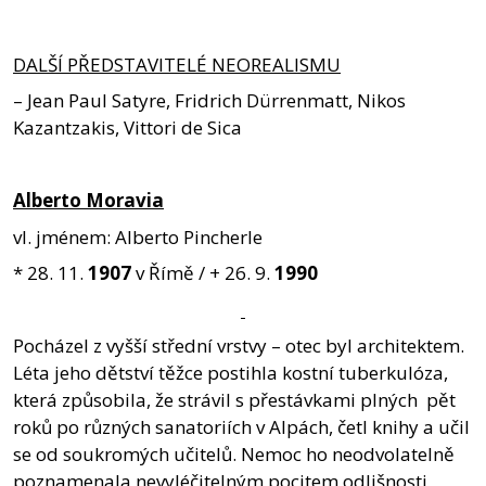
DALŠÍ PŘEDSTAVITELÉ NEOREALISMU
– Jean Paul Satyre, Fridrich Dürrenmatt, Nikos
Kazantzakis, Vittori de Sica
Alberto Moravia
vl. jménem: Alberto Pincherle
* 28. 11.
1907
v Římě / + 26. 9.
1990
Pocházel z vyšší střední vrstvy – otec byl architektem.
Léta jeho dětství těžce postihla kostní tuberkulóza,
která způsobila, že strávil s přestávkami plných pět
roků po různých sanatoriích v Alpách, četl knihy a učil
se od soukromých učitelů. Nemoc ho neodvolatelně
poznamenala nevyléčitelným pocitem odlišnosti,