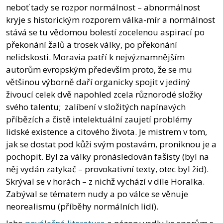
neboť tady se rozpor normálnost – abnormálnost
kryje s historickým rozporem válka-mír a normálnost
stává se tu vědomou bolestí zocelenou aspirací po
překonání žalů a trosek války, po překonání
nelidskosti. Moravia patří k nejvýznamnějším
autorům evropským především proto, že se mu
většinou výborně daří organicky spojit v jediný
živoucí celek dvě napohled zcela různorodé složky
svého talentu; zalíbení v složitých napínavých
příbězích a čistě intelektuální zaujetí problémy
lidské existence a citového života. Je mistrem v tom,
jak se dostat pod kůži svým postavám, proniknou je a
pochopit. Byl za války pronásledován fašisty (byl na
něj vydán zatykač – provokativní texty, otec byl žid).
Skrýval se v horách – z nichž vychází v díle Horalka.
Zabýval se tématem nudy a po válce se věnuje
neorealismu (příběhy normálních lidí).