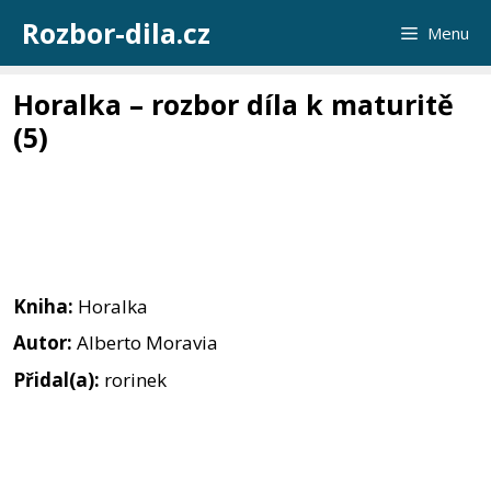
Přeskočit
Rozbor-dila.cz
Menu
na
obsah
Horalka – rozbor díla k maturitě
(5)
Kniha:
Horalka
Autor:
Alberto Moravia
Přidal(a):
rorinek