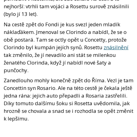
nejhorší: vtrhli tam vojáci a Rosettu surově znásilnili
(bylo jí 13 let).
Na cestě zpět do Fondi je kus svezl jeden mladík
náklaďákem. Jmenoval se Clorindo a nabídl, že se o
obě postará. Tam se octly opět u Concetty, protože
Clorindo byl kumpán jejích synů. Rosettu
znásilnění
tak změnilo, že jí nevadilo ani stát se milenkou
ženatého Clorinda, když jí nabídl nové šaty a
punčochy.
Zanedlouho mohly konečně zpět do Říma. Vezl je tam
Concettin syn Rosario. Ale na této cestě je čekala ještě
jedna rána: jejich auto přepadli a Rosaria zastřelili.
Díky tomuto dalšímu šoku si Rosetta uvědomila, jak
hrozně se chovala a snad se i rozhodla se opět změnit
k lepšímu.