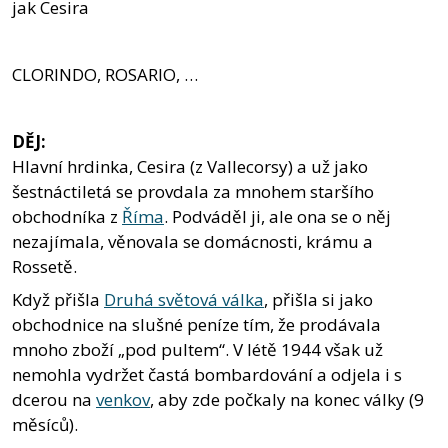
jak Cesira
CLORINDO, ROSARIO, …
DĚJ:
Hlavní hrdinka, Cesira (z Vallecorsy) a už jako
šestnáctiletá se provdala za mnohem staršího
obchodníka z
Říma
. Podváděl ji, ale ona se o něj
nezajímala, věnovala se domácnosti, krámu a
Rossetě.
Když přišla
Druhá světová válka
, přišla si jako
obchodnice na slušné peníze tím, že prodávala
mnoho zboží „pod pultem“. V létě 1944 však už
nemohla vydržet častá bombardování a odjela i s
dcerou na
venkov
, aby zde počkaly na konec války (9
měsíců).