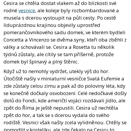
Cesira se chtěla dostat vlakem až do blízkosti své
rodné
vesnice
, ale koleje byly rozbombardované a
musela s dcerou vystoupit na půli cesty. Po cestě
liduprázdnou krajinou objevily uprostřed
pomerančovníkového sadu domek, ve kterém bydleli
Concetta a Vincenzo se dvěma syny, kteří oba zběhli z
války a schovávali se. Cesira a Rosetta tu několik
týdnů zůstaly, ale cítily se tam příšerně, protože
domek byl špinavý a plný štěnic.
Když už to nemohly vydržet, utekly výš do hor.
Útočiště našly v miniaturní vesničce Svatá Eufemie a
zde zůstaly celou zimu a pak až do poloviny léta, kdy
se konečně dočkaly osvobození. Celé nedočkavé došly
dolů do Fondi, kde američtí vojáci rozdávali jídlo, ale
zpět do Říma je ještě nepustili. Cesira už nechtěla
zpět do hor, a tak se s dcerou vydala do svého
rodiště. Vesnici však našly zcela vylidněnou. Chtěly se
pomodlit v kostelíku, ale zde čekalo na Cesiru to