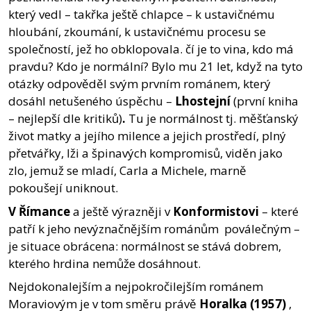
který vedl – takřka ještě chlapce – k ustavičnému
hloubání, zkoumání, k ustavičnému procesu se
společností, jež ho obklopovala. čí je to vina, kdo má
pravdu? Kdo je normální? Bylo mu 21 let, když na tyto
otázky odpověděl svým prvním románem, který
dosáhl netušeného úspěchu –
Lhostejní
(první kniha
– nejlepší dle kritiků)
.
Tu je normálnost tj. měšťanský
život matky a jejího milence a jejich prostředí, plný
přetvářky, lži a špinavých kompromisů, viděn jako
zlo, jemuž se mladí, Carla a Michele, marně
pokoušejí uniknout.
V Římance
a ještě výrazněji v
Konformistovi
– které
patří k jeho nevýznačnějším románům poválečným –
je situace obrácena: normálnost se stává dobrem,
kterého hrdina nemůže dosáhnout.
Nejdokonalejším a nejpokročilejším románem
Moraviovým je v tom směru právě
Horalka (1957)
,