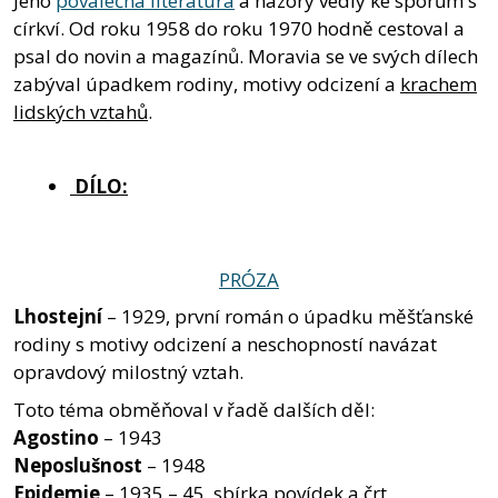
Jeho
poválečná literatura
a názory vedly ke sporům s
církví. Od roku 1958 do roku 1970 hodně cestoval a
psal do novin a magazínů. Moravia se ve svých dílech
zabýval úpadkem rodiny, motivy odcizení a
krachem
lidských vztahů
.
DÍLO:
PRÓZA
Lhostejní
– 1929, první román o úpadku měšťanské
rodiny s motivy odcizení a neschopností navázat
opravdový milostný vztah.
Toto téma obměňoval v řadě dalších děl:
Agostino
– 1943
Neposlušnost
– 1948
Epidemie
– 1935 – 45, sbírka povídek a črt