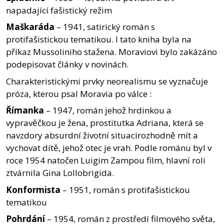
napadající fašistický režim
Maškaráda
– 1941, satirický román s
protifašistickou tematikou. I tato kniha byla na
příkaz Mussoliniho stažena. Moraviovi bylo zakázáno
podepisovat články v novinách.
Charakteristickými prvky neorealismu se vyznačuje
próza, kterou psal Moravia po válce :
Římanka
– 1947, román jehož hrdinkou a
vypravěčkou je žena, prostitutka Adriana, která se
navzdory absurdní životní situacirozhodně mít a
vychovat dítě, jehož otec je vrah. Podle románu byl v
roce 1954 natočen Luigim Zampou film, hlavní roli
ztvárnila Gina Lollobrigida.
Konformista
– 1951, román s protifašistickou
tematikou
Pohrdání
– 1954, román z prostředí filmového světa,