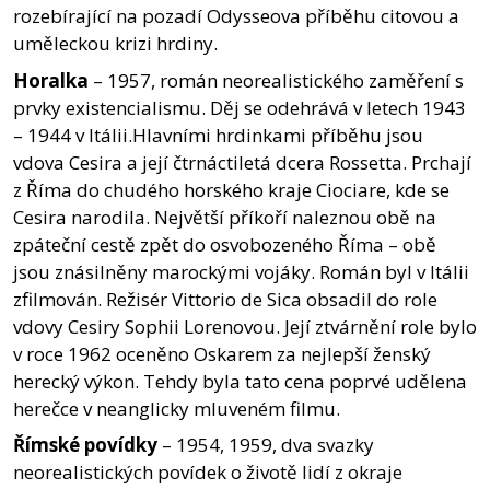
rozebírající na pozadí Odysseova příběhu citovou a
uměleckou krizi hrdiny.
Horalka
– 1957, román neorealistického zaměření s
prvky existencialismu. Děj se odehrává v letech 1943
– 1944 v Itálii.Hlavními hrdinkami příběhu jsou
vdova Cesira a její čtrnáctiletá dcera Rossetta. Prchají
z Říma do chudého horského kraje Ciociare, kde se
Cesira narodila. Největší příkoří naleznou obě na
zpáteční cestě zpět do osvobozeného Říma – obě
jsou znásilněny marockými vojáky. Román byl v Itálii
zfilmován. Režisér Vittorio de Sica obsadil do role
vdovy Cesiry Sophii Lorenovou. Její ztvárnění role bylo
v roce 1962 oceněno Oskarem za nejlepší ženský
herecký výkon. Tehdy byla tato cena poprvé udělena
herečce v neanglicky mluveném filmu.
Římské povídky
– 1954, 1959, dva svazky
neorealistických povídek o životě lidí z okraje