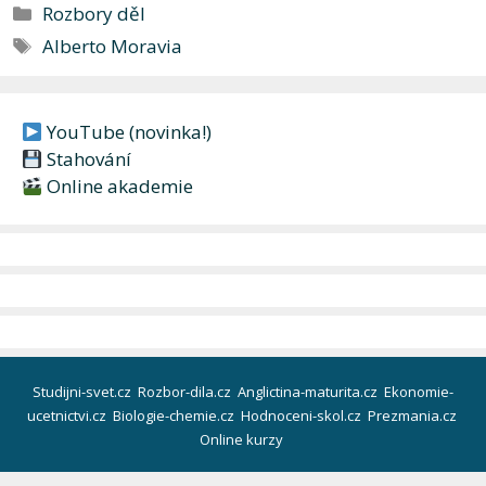
Rubriky
Rozbory děl
Štítky
Alberto Moravia
YouTube (novinka!)
Stahování
Online akademie
Studijni-svet.cz
Rozbor-dila.cz
Anglictina-maturita.cz
Ekonomie-
ucetnictvi.cz
Biologie-chemie.cz
Hodnoceni-skol.cz
Prezmania.cz
Online kurzy