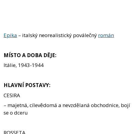
Epika
– italský neorealistický poválečný
román
MÍSTO A DOBA DĚJE:
Itálie, 1943-1944
HLAVNÍ POSTAVY:
CESIRA
– majetná, cílevědomá a nevzdělaná obchodnice, bojí
se o dceru
ROSSETA